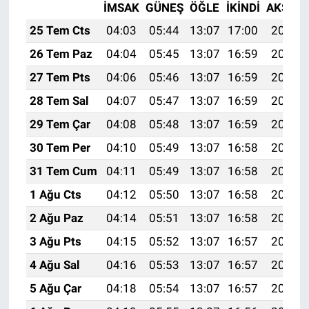
İMSAK
GÜNEŞ
ÖĞLE
İKINDI
AKŞAM
25 Tem Cts
04:03
05:44
13:07
17:00
20:21
26 Tem Paz
04:04
05:45
13:07
16:59
20:20
27 Tem Pts
04:06
05:46
13:07
16:59
20:19
28 Tem Sal
04:07
05:47
13:07
16:59
20:18
29 Tem Çar
04:08
05:48
13:07
16:59
20:17
30 Tem Per
04:10
05:49
13:07
16:58
20:16
31 Tem Cum
04:11
05:49
13:07
16:58
20:15
1 Ağu Cts
04:12
05:50
13:07
16:58
20:14
2 Ağu Paz
04:14
05:51
13:07
16:58
20:13
3 Ağu Pts
04:15
05:52
13:07
16:57
20:12
4 Ağu Sal
04:16
05:53
13:07
16:57
20:11
5 Ağu Çar
04:18
05:54
13:07
16:57
20:10