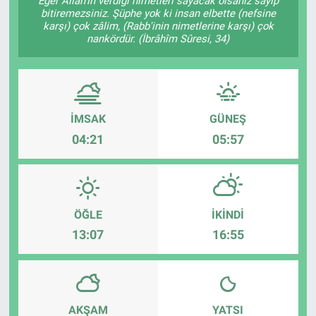
Eğer Allâh'ın verdiği nimetleri sayacak olsanız sayıp
bitiremezsiniz. Şüphe yok ki insan elbette (nefsine
karşı) çok zâlim, (Rabb'inin nimetlerine karşı) çok
nankördür. (İbrâhîm Sûresi, 34)
İMSAK
GÜNEŞ
04:21
05:57
ÖĞLE
İKINDI
13:07
16:55
AKŞAM
YATSI