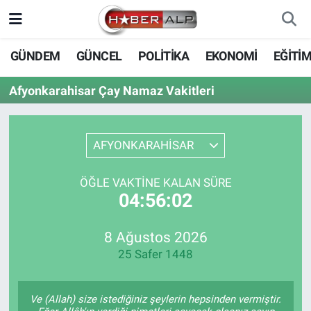
Nöbetçi Eczaneler
GÜNDEM
GÜNCEL
POLİTİKA
EKONOMİ
EĞİTİ
Hava Durumu
Afyonkarahisar Çay Namaz Vakitleri
Trafik Durumu
AFYONKARAHİSAR
Süper Lig Puan Durumu ve Fikstür
ÖĞLE VAKTINE KALAN SÜRE
Tüm Manşetler
04:56:02
Son Dakika Haberleri
8 Ağustos 2026
25 Safer 1448
Haber Arşivi
Ve (Allah) size istediğiniz şeylerin hepsinden vermiştir.