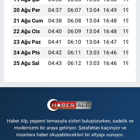
20 Ağu Per
04:37
06:07
13:04
16:49
19:52
21 Ağu Cum
04:38
06:08
13:04
16:48
19:50
22 Ağu Cts
04:40
06:09
13:04
16:48
19:49
23 Ağu Paz
04:41
06:10
13:04
16:47
19:47
24 Ağu Pts
04:42
06:11
13:03
16:46
19:46
25 Ağu Sal
04:43
06:12
13:03
16:46
19:45
Haber Alp, yepyeni temasıyla sizleri buluştururken, sadelik ve
modernizmi bir araya getiriyor. Şatafattan kaçınıyor ve
insanlara haber okuyabilecekleri bir altyapı sunuyor.