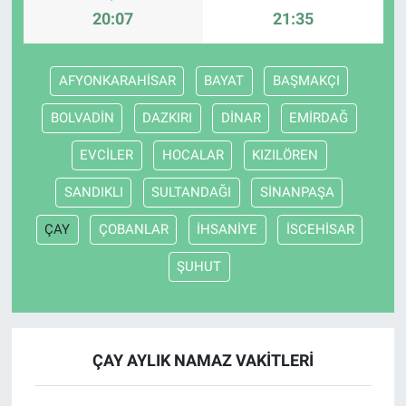
20:07
21:35
AFYONKARAHİSAR
BAYAT
BAŞMAKÇI
BOLVADİN
DAZKIRI
DİNAR
EMİRDAĞ
EVCİLER
HOCALAR
KIZILÖREN
SANDIKLI
SULTANDAĞI
SİNANPAŞA
ÇAY
ÇOBANLAR
İHSANİYE
İSCEHİSAR
ŞUHUT
ÇAY AYLIK NAMAZ VAKITLERI