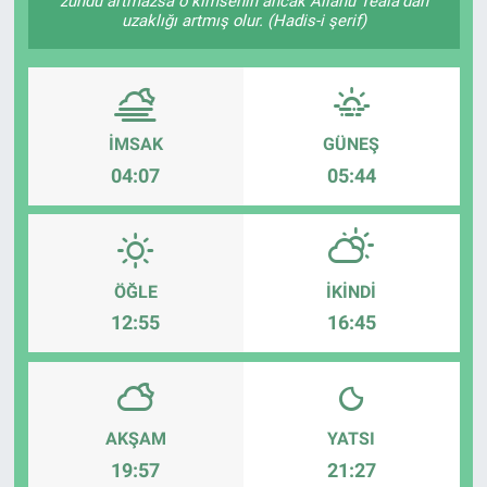
zühdü artmazsa o kimsenin ancak Allâhü Teâlâ'dan
uzaklığı artmış olur. (Hadis-i şerif)
İMSAK
GÜNEŞ
04:07
05:44
ÖĞLE
İKINDI
12:55
16:45
AKŞAM
YATSI
19:57
21:27