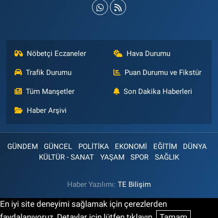
Nöbetçi Eczaneler
Hava Durumu
Trafik Durumu
Puan Durumu ve Fikstür
Tüm Manşetler
Son Dakika Haberleri
Haber Arşivi
GÜNDEM
GÜNCEL
POLİTİKA
EKONOMİ
EĞİTİM
DÜNYA
KÜLTÜR - SANAT
YAŞAM
SPOR
SAĞLIK
Haber Yazılımı:
TE Bilişim
En iyi site deneyimi sağlamak için çerezlerden
faydalanıyoruz. Detaylar için lütfen tıklayın.
Tamam