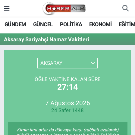
Nöbetçi Eczaneler
GÜNDEM
GÜNCEL
POLİTİKA
EKONOMİ
EĞİTİ
Hava Durumu
Aksaray Sariyahşi Namaz Vakitleri
Trafik Durumu
AKSARAY
Süper Lig Puan Durumu ve Fikstür
ÖĞLE VAKTINE KALAN SÜRE
Tüm Manşetler
27:14
Son Dakika Haberleri
7 Ağustos 2026
24 Safer 1448
Haber Arşivi
Kimin ilmi artar da dünyaya karşı (rağbeti azalarak)