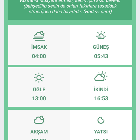
vasıtanla hidâyete ermesi, senin için kızıl develer
(bahşedilip senin de onları fakirlere tasadduk
etmen)den daha hayırlıdır. (Hadis-i şerif)
İMSAK
GÜNEŞ
04:00
05:43
ÖĞLE
İKINDI
13:00
16:53
AKŞAM
YATSI