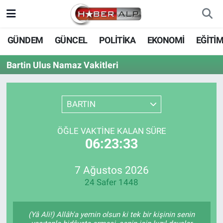
Nöbetçi Eczaneler
GÜNDEM
GÜNCEL
POLİTİKA
EKONOMİ
EĞİTİ
Hava Durumu
Bartin Ulus Namaz Vakitleri
Trafik Durumu
BARTIN
Süper Lig Puan Durumu ve Fikstür
ÖĞLE VAKTINE KALAN SÜRE
Tüm Manşetler
06:23:33
Son Dakika Haberleri
7 Ağustos 2026
24 Safer 1448
Haber Arşivi
(Yâ Ali!) Allâh'a yemin olsun ki tek bir kişinin senin