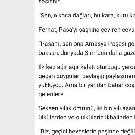
seslenir.
“Sen, o koca dağları, bu kara, kuru kı
Ferhat, Paşa’yı şaşkına çeviren cevab
“Paşam, sen ona Amasya Paşası gözü 
baksan; dünyada Şirin’den daha güzel
İlk kez ağır ağır kalktı oturduğu yer
geçen duyguları paylaşıp paylaşmam
yüklüydü. Ama bir yandan bahar coş
gelenlere.
Seksen yıllık ömrünü, iki bin yılı aş
ülkülerden ve o ülkülerin ikbalinden 
“Biz, geçici heveslerin peşinde değili