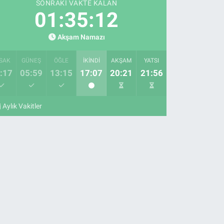
SONRAKI VAKTE KALAN
01:35:11
Akşam Namazı
SAK
GÜNEŞ
ÖĞLE
İKINDI
AKŞAM
YATSI
:17
05:59
13:15
17:07
20:21
21:56
Aylık Vakitler