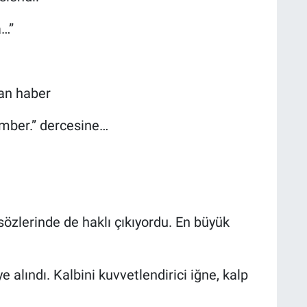
a…”
an haber
mber.” dercesine…
sözlerinde de haklı çıkıyordu. En büyük
alındı. Kalbini kuvvetlendirici iğne, kalp