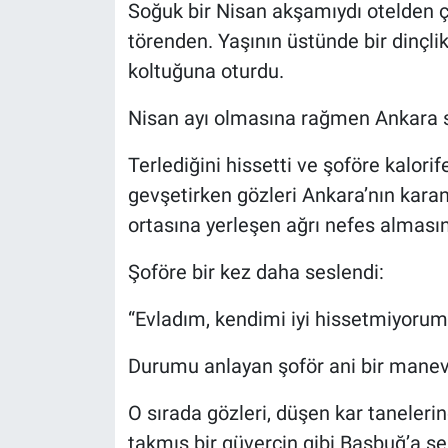
Soğuk bir Nisan akşamıydı otelden çı
törenden. Yaşının üstünde bir dinçli
koltuğuna oturdu.
Nisan ayı olmasına rağmen Ankara so
Terlediğini hissetti ve şoföre kalorif
gevşetirken gözleri Ankara’nın kara
ortasına yerleşen ağrı nefes almasını
Şoföre bir kez daha seslendi:
“Evladım, kendimi iyi hissetmiyorum
Durumu anlayan şoför ani bir manev
O sırada gözleri, düşen kar tanelerin
takmış bir güvercin gibi Başbuğ’a se