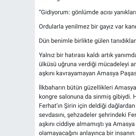
“Gidiyorum: gönlümde acısı yanıklar
Ordularla yenilmez bir gayız var ka
Dün benimle birlikte gülen tanıdıklar
Yalnız bir hatırası kaldı artık yanımd
ülküsü uğruna verdiği mücadeleyi anl
aşkını kavrayamayan Amasya Paşası
İlkbaharın bütün güzellikleri Amasya
kongre salonuna da sinmiş gibiydi. 
Ferhat’ın Şirin için deldiği dağlard
sevdasını, şehzadeler şehrindeki Ferh
aşkını ciddiye almamıştı ya Amasya
olamayacağını anlayınca bir insanın