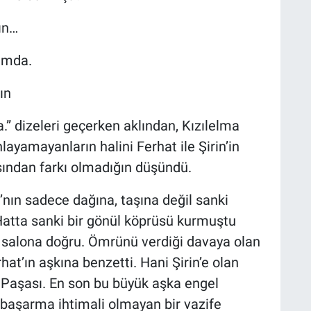
ın…
nımda.
ın
a.” dizeleri geçerken aklından, Kızılelma
ayamayanların halini Ferhat ile Şirin’in
ndan farkı olmadığın düşündü.
’nın sadece dağına, taşına değil sanki
Hatta sanki bir gönül köprüsü kurmuştu
an salona doğru. Ömrünü verdiği davaya olan
at’ın aşkına benzetti. Hani Şirin’e olan
 Paşası. En son bu büyük aşka engel
 başarma ihtimali olmayan bir vazife