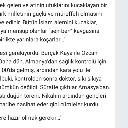
rek gelen ve atinin ufuklarını kucaklayan bir
ürk milletinin güçlü ve müreffeh olmasını
aye edinir. Bütün İslam alemini kucaklar,
vaya mensup olanlar “sen-ben” kavgasına
 birlikte yarınlara koşarlar…”
esi gerekiyordu. Burçak Kaya ile Özcan
Daha dün, Almanya’dan sağlık kontrolü için
0’da gelmiş, ardından kara yolu ile
buki, kontrolden sonra doktor, sıkı sıkıya
ümkün değildi. Süratle çıktılar Amasya’dan.
tı düğün töreni. Nikahın ardından gençleri
 tarihe nasihat eder gibi cümleler kurdu.
ere hazır olmak gerekir…”