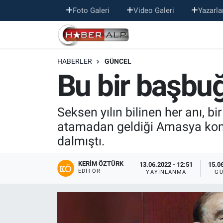
Foto Galeri
Video Galeri
Yazarla
Nöbetçi Eczaneler
HABERLER
GÜNCEL
Hava Durumu
Bu bir başbuğ
Trafik Durumu
Seksen yılın bilinen her anı, b
Süper Lig Puan Durumu ve Fikstür
atamadan geldiği Amasya kongr
dalmıştı.
Tüm Manşetler
KERIM ÖZTÜRK
Son Dakika Haberleri
13.06.2022 - 12:51
15.06
EDITÖR
YAYINLANMA
GÜ
Haber Arşivi