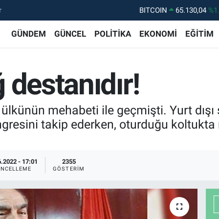
r
DOLAR
47,7106
%0.
EURO
55,1652
%0.
GÜNDEM
GÜNCEL
POLİTİKA
EKONOMİ
EĞİTİM
STERLİN
64,4046
%0.
GRAM ALTIN
6648.99
%2.
 destanıdır!
BİST100
13.773
%-
BITCOIN
65.130,04
%1
ir ülkünün mehabeti ile geçmişti. Yurt dı
esini takip ederken, oturduğu koltukta m
.2022 - 17:01
2355
NCELLEME
GÖSTERIM