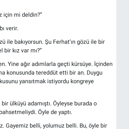
z için mi deldin?”
ı verir.
ile bakıyorsun. Şu Ferhat’ın gözü ile bir
 bir kız var mı?”
den. Yine ağır adımlarla geçti kürsüye. İçinden
a konusunda tereddüt etti bir an. Duygu
kusunu yansıtmak istiyordu kongreye
an bir ülküyü adamıştı. Öyleyse burada o
bahsetmeliydi. Öyle de yaptı.
z. Gayemiz belli, yolumuz belli. Bu, öyle bir