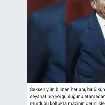
Seksen yılın bilinen her anı, bir ülkü
seyahatinin yorgunluğunu atamadan 
oturduğu koltukta mazinin derinlikle