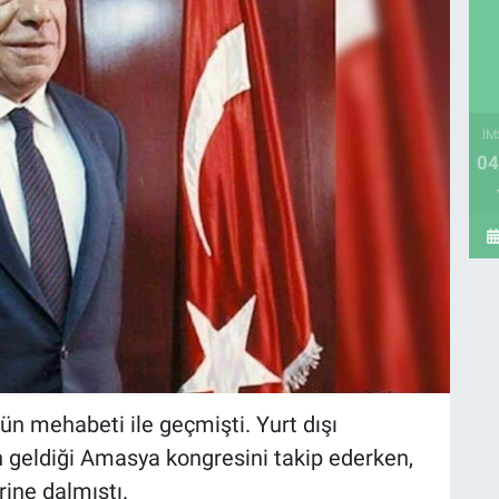
İM
04
nün mehabeti ile geçmişti. Yurt dışı
geldiği Amasya kongresini takip ederken,
rine dalmıştı.