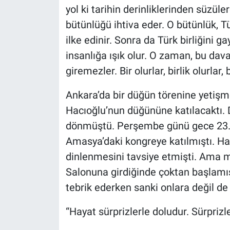
yol ki tarihin derinliklerinden süzüle
bütünlüğü ihtiva eder. O bütünlük, T
ilke edinir. Sonra da Türk birliğini g
insanlığa ışık olur. O zaman, bu da
giremezler. Bir olurlar, birlik olurlar,
Ankara’da bir düğün törenine yetişm
Hacıoğlu’nun düğününe katılacaktı. 
dönmüştü. Perşembe günü gece 23. 0
Amasya’daki kongreye katılmıştı. Hal
dinlenmesini tavsiye etmişti. Ama m
Salonuna girdiğinde çoktan başlamış
tebrik ederken sanki onlara değil de
“Hayat sürprizlerle doludur. Sürprizl