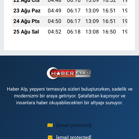
22 Ağu Cts
04:48
06:16
13:09
16:52
19:52
23 Ağu Paz
04:49
06:17
13:09
16:51
19:51
24 Ağu Pts
04:50
06:17
13:09
16:51
19:50
25 Ağu Sal
04:52
06:18
13:08
16:50
19:48
Haber Alp, yepyeni temasıyla sizleri buluştururken, sadelik ve
modernizmi bir araya getiriyor. Şatafattan kaçınıyor ve
insanlara haber okuyabilecekleri bir altyapı sunuyor.
[email protected]
[email protected]