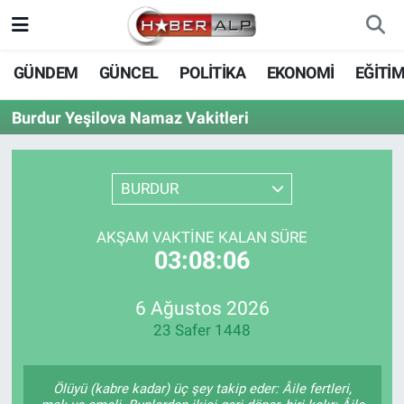
Nöbetçi Eczaneler
GÜNDEM
GÜNCEL
POLİTİKA
EKONOMİ
EĞİTİ
Hava Durumu
Burdur Yeşilova Namaz Vakitleri
Trafik Durumu
BURDUR
Süper Lig Puan Durumu ve Fikstür
AKŞAM VAKTINE KALAN SÜRE
Tüm Manşetler
03:08:06
Son Dakika Haberleri
6 Ağustos 2026
23 Safer 1448
Haber Arşivi
Ölüyü (kabre kadar) üç şey takip eder: Âile fertleri,