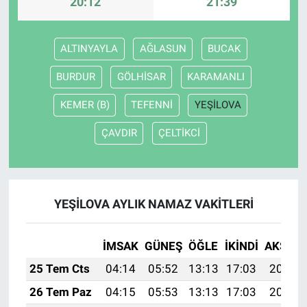
20:12
21:39
ALTINYAYLA
AĞLASUN
BUCAK
BURDUR
GÖLHİSAR
KARAMANLI
KEMER (B)
TEFENNİ
YEŞİLOVA
ÇAVDIR
ÇELTİKCİ
YEŞİLOVA AYLIK NAMAZ VAKITLERI
İMSAK
GÜNEŞ
ÖĞLE
İKINDI
AKŞAM
25 Tem Cts
04:14
05:52
13:13
17:03
20:23
26 Tem Paz
04:15
05:53
13:13
17:03
20:22