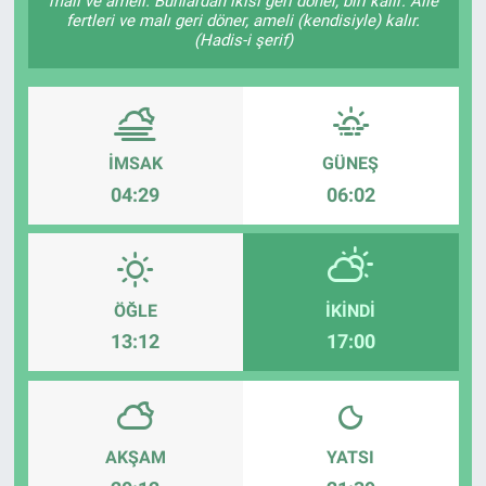
malı ve ameli. Bunlardan ikisi geri döner, biri kalır: Âile
fertleri ve malı geri döner, ameli (kendisiyle) kalır.
(Hadis-i şerif)
İMSAK
GÜNEŞ
04:29
06:02
ÖĞLE
İKINDI
13:12
17:00
AKŞAM
YATSI