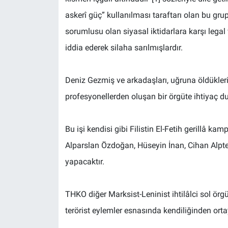
askerî güç” kullanılması taraftarı olan bu gr
sorumlusu olan siyasal iktidarlara karşı lega
iddia ederek silaha sarılmışlardır.
Deniz Gezmiş ve arkadaşları, uğruna öldükleri
profesyonellerden oluşan bir örgüte ihtiyaç 
Bu işi kendisi gibi Filistin El-Fetih gerillâ k
Alparslan Özdoğan, Hüseyin İnan, Cihan Alpt
yapacaktır.
THKO diğer Marksist-Leninist ihtilâlci sol örgüt
terörist eylemler esnasında kendiliğinden ort