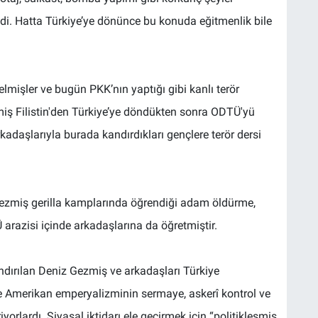
 idi. Hatta Türkiye’ye dönünce bu konuda eğitmenlik bile
gelmişler ve bugün PKK’nın yaptığı gibi kanlı terör
zmiş Filistin'den Türkiye’ye döndükten sonra ODTÜ'yü
kadaşlarıyla burada kandırdıkları gençlere terör dersi
Gezmiş gerilla kamplarında öğrendiği adam öldürme,
Ü arazisi içinde arkadaşlarına da öğretmiştir.
dırılan Deniz Gezmiş ve arkadaşları Türkiye
ye Amerikan emperyalizminin sermaye, askerî kontrol ve
riyorlardı. Siyasal iktidarı ele geçirmek için “politikleşmiş