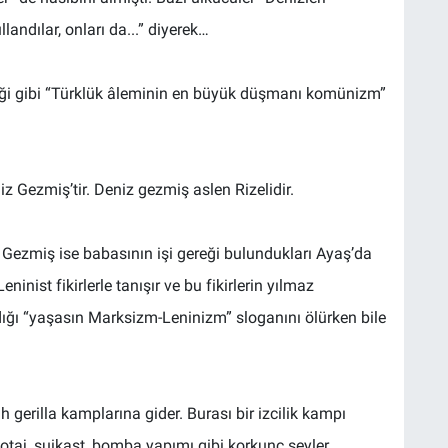
landılar, onları da...” diyerek…
ği gibi “Türklük âleminin en büyük düşmanı komünizm”
 Gezmiş’tir. Deniz gezmiş aslen Rizelidir.
 Gezmiş ise babasının işi gereği bulundukları Ayaş’da
inist fikirlerle tanışır ve bu fikirlerin yılmaz
ığı “yaşasın Marksizm-Leninizm” sloganını ölürken bile
h gerilla kamplarına gider. Burası bir izcilik kampı
taj, suikast, bomba yapımı gibi korkunç şeyler