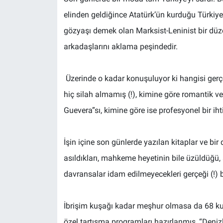
elinden geldiğince Atatürk’ün kurduğu Türkiye
gözyaşı demek olan Marksist-Leninist bir dü
arkadaşlarını aklama peşindedir.
Üzerinde o kadar konuşuluyor ki hangisi gerç
hiç silah almamış (!), kimine göre romantik ve
Guevera”sı, kimine göre ise profesyonel bir iht
İşin içine son günlerde yazılan kitaplar ve bir
asıldıkları, mahkeme heyetinin bile üzüldüğü,
davransalar idam edilmeyecekleri gerçeği (!) bir
İbrişim kuşağı kadar meşhur olmasa da 68 ku
özel tartışma programları hazırlanmış, “Denizl