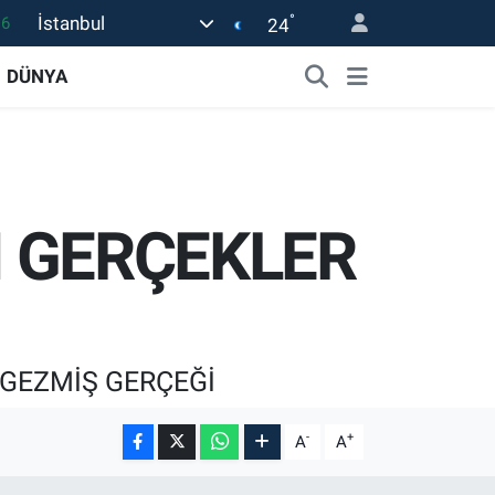
°
İstanbul
0
24
08
DÜNYA
0
12
0
16
 GERÇEKLER
NİZ GEZMİŞ GERÇEĞİ
-
+
A
A