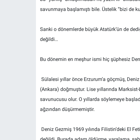
savunmaya başlamıştı bile. Üstelik “bizi de kul
Sanki o dönemlerde büyük Atatürk’ün de dedi
değildi…
Bu dönemin en meşhur ismi hiç şüphesiz Deniz
Sülalesi yıllar önce Erzurum’a göçmüş, Deniz
(Ankara) doğmuştur. Lise yıllarında Marksist-Len
savunucusu olur. O yıllarda söylemeye başlad
ağzından düşürmemiştir.
Deniz Gezmiş 1969 yılında Filistin’deki El Feti
değildi. Burada adam öldürme, yaralama, sabo