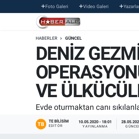
Foto Galeri
Video Galeri
Yazarla
Nöbetçi Eczaneler
HABERLER
GÜNCEL
Hava Durumu
DENİZ GEZM
Trafik Durumu
OPERASYON
Süper Lig Puan Durumu ve Fikstür
VE ÜLKÜCÜL
Tüm Manşetler
Son Dakika Haberleri
Evde oturmaktan canı sıkılanla
Haber Arşivi
TE BILISIM
10.05.2020 - 18:01
28.05.202
EDITÖR
YAYINLANMA
GÜNCE