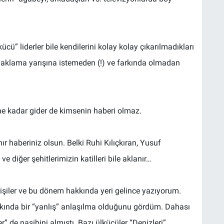
ü” liderler bile kendilerini kolay kolay çıkarılmadıkları
” aklama yarışına istemeden (!) ve farkında olmadan
rine kadar gider de kimsenin haberi olmaz.
r haberiniz olsun. Belki Ruhi Kılıçkıran, Yusuf
iğer şehitlerimizin katilleri bile aklanır…
şiler ve bu dönem hakkında yeri gelince yazıyorum.
akkında bir “yanlış” anlaşılma olduğunu gördüm. Dahası
” de nasibini almıştı. Bazı ülkücüler “Denizleri”