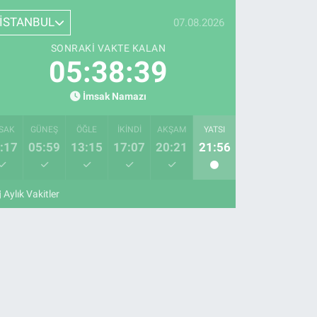
İSTANBUL
07.08.2026
SONRAKI VAKTE KALAN
05:38:38
İmsak Namazı
SAK
GÜNEŞ
ÖĞLE
İKINDI
AKŞAM
YATSI
:17
05:59
13:15
17:07
20:21
21:56
Aylık Vakitler