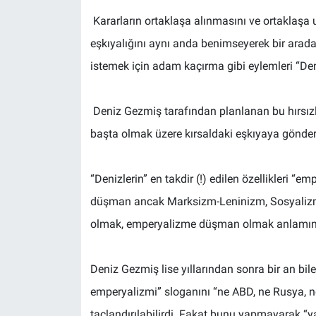
Kararların ortaklaşa alınmasını ve ortaklaşa u
eşkıyalığını aynı anda benimseyerek bir arad
istemek için adam kaçırma gibi eylemleri “Den
Deniz Gezmiş tarafından planlanan bu hırsızlı
başta olmak üzere kırsaldaki eşkıyaya gönderi
“Denizlerin” en takdir (!) edilen özellikleri “
düşman ancak Marksizm-Leninizm, Sosyalizm
olmak, emperyalizme düşman olmak anlamı
Deniz Gezmiş lise yıllarından sonra bir an b
emperyalizmi” sloganını “ne ABD, ne Rusya, ne Ç
taçlandırılabilirdi. Fakat bunu yapmayarak “