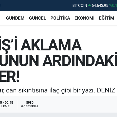
r
DOLAR
47,6704
%
EURO
55,0406
%-0.
GÜNDEM
GÜNCEL
POLİTİKA
EKONOMİ
EĞİTİM
STERLİN
64,2143
%
GRAM ALTIN
6500.87
%0.
İŞ’İ AKLAMA
BİST100
13.799
%7
BITCOIN
64.643,95
%0.
UNUN ARDINDAKİ
ER!
r, can sıkıntısına ilaç gibi bir yazı. DE
5 - 00:45
8980
LLEME
GÖSTERIM