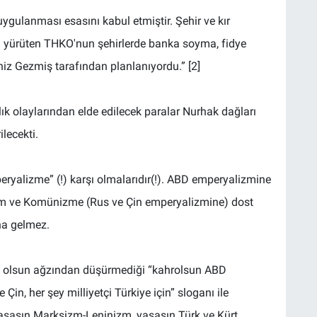
ygulanması esasını kabul etmiştir. Şehir ve kır
a yürüten THKO'nun şehirlerde banka soyma, fidye
iz Gezmiş tarafından planlanıyordu.” [2]
k olaylarından elde edilecek paralar Nurhak dağları
lecekti.
emperyalizme” (!) karşı olmalarıdır(!). ABD emperyalizmine
 ve Komünizme (Rus ve Çin emperyalizmine) dost
na gelmez.
ile olsun ağzından düşürmediği “kahrolsun ABD
in, her şey milliyetçi Türkiye için” sloganı ile
yaşasın Marksizm-Leninizm, yaşasın Türk ve Kürt