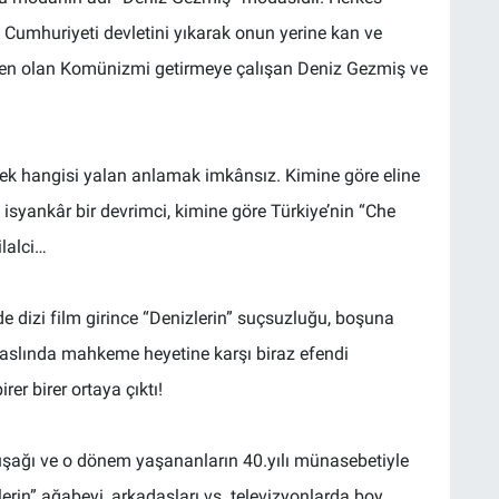
 Cumhuriyeti devletini yıkarak onun yerine kan ve
zen olan Komünizmi getirmeye çalışan Deniz Gezmiş ve
ek hangisi yalan anlamak imkânsız. Kimine göre eline
 isyankâr bir devrimci, kimine göre Türkiye’nin “Che
ilalci…
 de dizi film girince “Denizlerin” suçsuzluğu, boşuna
 aslında mahkeme heyetine karşı biraz efendi
er birer ortaya çıktı!
şağı ve o dönem yaşananların 40.yılı münasebetiyle
erin” ağabeyi, arkadaşları vs. televizyonlarda boy