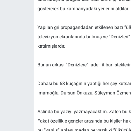
göstererek bu kampanyadaki yerlerini aldılar.
Yapılan gri propagandadan etkilenen bazı “ülküc
televizyon ekranlarında bulmuş ve “Denizleri
katılmışlardır.
Bunun arkası “Denizlere” iade-i itibar istekle
Dahası bu 68 kuşağının yaptığı her şey kutsanı
İmamoğlu, Dursun Önkuzu, Süleyman Özmen ve d
Aslında bu yazıyı yazmayacaktım. Zaten bu ki
Fakat özellikle gençler arasında bu kişiler h
bu “yanlış” anlaşılmadan ne yazık ki “ülkücüler