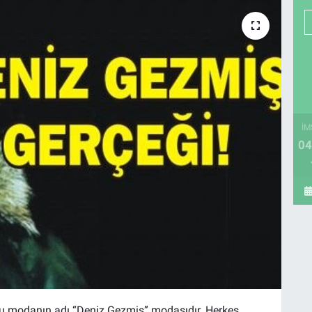
İM
04
 Bu modanın adı “Deniz Gezmiş” modasıdır. Herkes