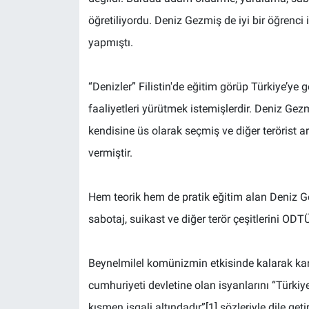
öğretiliyordu. Deniz Gezmiş de iyi bir öğrenci
yapmıştı.
“Denizler” Filistin'de eğitim görüp Türkiye’ye 
faaliyetleri yürütmek istemişlerdir. Deniz Ge
kendisine üs olarak seçmiş ve diğer terörist ar
vermiştir.
Hem teorik hem de pratik eğitim alan Deniz 
sabotaj, suikast ve diğer terör çeşitlerini ODT
Beynelmilel komünizmin etkisinde kalarak kan
cumhuriyeti devletine olan isyanlarını “Türki
kısmen işgali altındadır”[1] sözleriyle dile geti