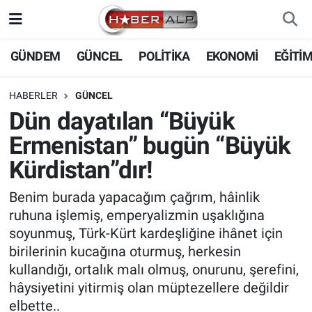
Nöbetçi Eczaneler
GÜNDEM
GÜNCEL
POLİTİKA
EKONOMİ
EĞİTİ
Hava Durumu
HABERLER
GÜNCEL
Dün dayatılan “Büyük
Trafik Durumu
Ermenistan” bugün “Büyük
Süper Lig Puan Durumu ve Fikstür
Kürdistan”dır!
Tüm Manşetler
Benim burada yapacağım çağrım, hâinlik
ruhuna işlemiş, emperyalizmin uşaklığına
Son Dakika Haberleri
soyunmuş, Türk-Kürt kardeşliğine ihânet için
birilerinin kucağına oturmuş, herkesin
Haber Arşivi
kullandığı, ortalık malı olmuş, onurunu, şerefini,
hâysiyetini yitirmiş olan müptezellere değildir
elbette..