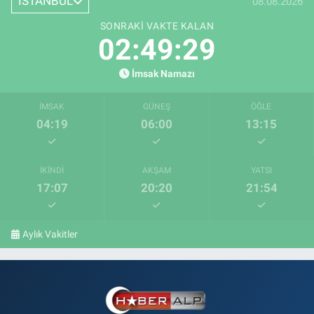
İSTANBUL
08.08.2026
SONRAKI VAKTE KALAN
02:49:28
İmsak Namazı
İMSAK
GÜNEŞ
ÖĞLE
04:19
06:00
13:15
İKINDI
AKŞAM
YATSI
17:07
20:20
21:54
Aylık Vakitler