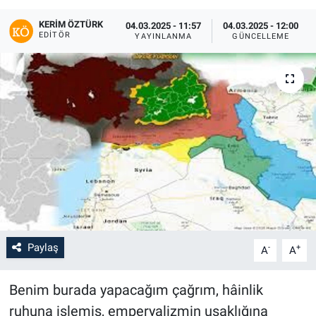
KERIM ÖZTÜRK
04.03.2025 - 11:57
04.03.2025 - 12:00
EDITÖR
YAYINLANMA
GÜNCELLEME
Paylaş
-
+
A
A
Benim burada yapacağım çağrım, hâinlik
ruhuna işlemiş, emperyalizmin uşaklığına