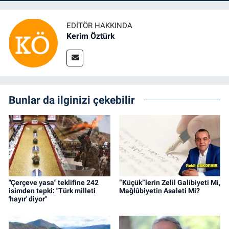
EDITÖR HAKKINDA
Kerim Öztürk
Bunlar da ilginizi çekebilir
"Çerçeve yasa" teklifine 242
“Küçük”lerin Zelil Galibiyeti Mi,
isimden tepki: "Türk milleti
Mağlûbiyetin Asaleti Mi?
'hayır' diyor"