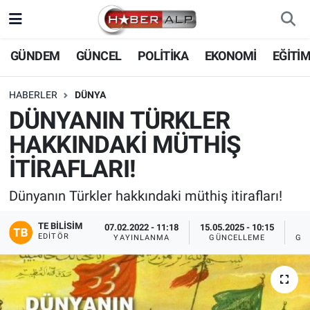
Nöbetçi Eczaneler
GÜNDEM
GÜNCEL
POLİTİKA
EKONOMİ
EĞİTİ
Hava Durumu
HABERLER
DÜNYA
DÜNYANIN TÜRKLER
Trafik Durumu
HAKKINDAKİ MÜTHİŞ
Süper Lig Puan Durumu ve Fikstür
İTİRAFLARI!
Tüm Manşetler
Dünyanın Türkler hakkındaki müthiş itirafları!
TE BILISIM
Son Dakika Haberleri
07.02.2022 - 11:18
15.05.2025 - 10:15
EDITÖR
YAYINLANMA
GÜNCELLEME
GÖ
Haber Arşivi