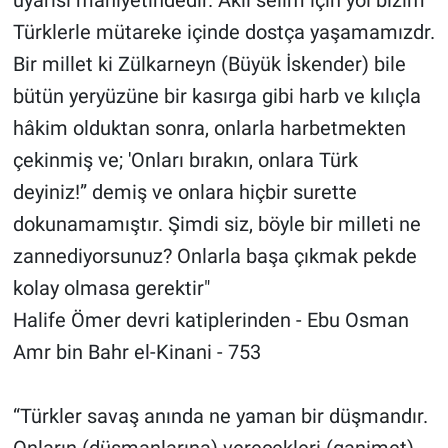
Türklerle mütareke içinde dostça yaşamamızdr.
Bir millet ki Zülkarneyn (Büyük İskender) bile
bütün yeryüzüne bir kasırga gibi harb ve kılıçla
hâkim olduktan sonra, onlarla harbetmekten
çekinmiş ve; 'Onları bırakın, onlara Türk
deyiniz!” demiş ve onlara hiçbir surette
dokunamamıştır. Şimdi siz, böyle bir milleti ne
zannediyorsunuz? Onlarla başa çıkmak pekde
kolay olmasa gerektir"
Halife Ömer devri katiplerinden - Ebu Osman
Amr bin Bahr el-Kinani - 753
“Türkler savaş anında ne yaman bir düşmandır.
Onların (düşmanlarına) verecekleri (ganimet)