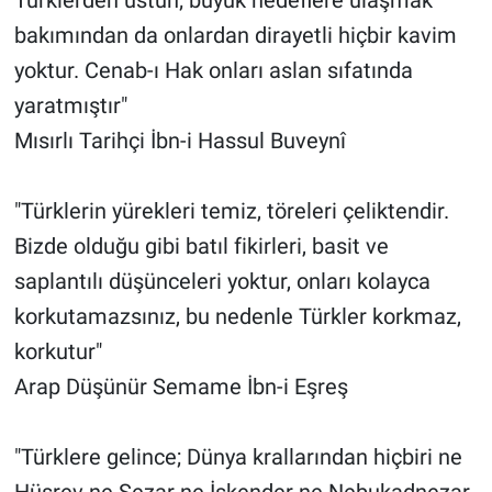
bakımından da onlardan dirayetli hiçbir kavim
yoktur. Cenab-ı Hak onları aslan sıfatında
yaratmıştır"
Mısırlı Tarihçi İbn-i Hassul Buveynî
"Türklerin yürekleri temiz, töreleri çeliktendir.
Bizde olduğu gibi batıl fikirleri, basit ve
saplantılı düşünceleri yoktur, onları kolayca
korkutamazsınız, bu nedenle Türkler korkmaz,
korkutur"
Arap Düşünür Semame İbn-i Eşreş
"Türklere gelince; Dünya krallarından hiçbiri ne
Hüsrev ne Sezar ne İskender ne Nebukadnezar