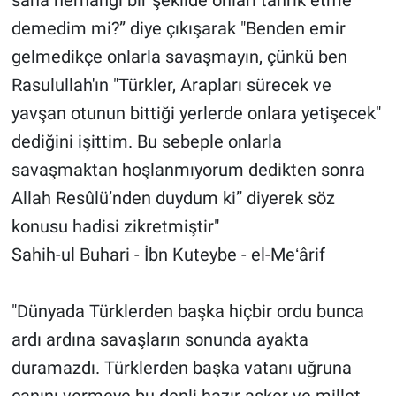
demedim mi?” diye çıkışarak "Benden emir
gelmedikçe onlarla savaşmayın, çünkü ben
Rasulullah'ın "Türkler, Arapları sürecek ve
yavşan otunun bittiği yerlerde onlara yetişecek"
dediğini işittim. Bu sebeple onlarla
savaşmaktan hoşlanmıyorum dedikten sonra
Allah Resûlü’nden duydum ki” diyerek söz
konusu hadisi zikretmiştir"
Sahih-ul Buhari - İbn Kuteybe - el-Meʻârif
"Dünyada Türklerden başka hiçbir ordu bunca
ardı ardına savaşların sonunda ayakta
duramazdı. Türklerden başka vatanı uğruna
canını vermeye bu denli hazır asker ve millet