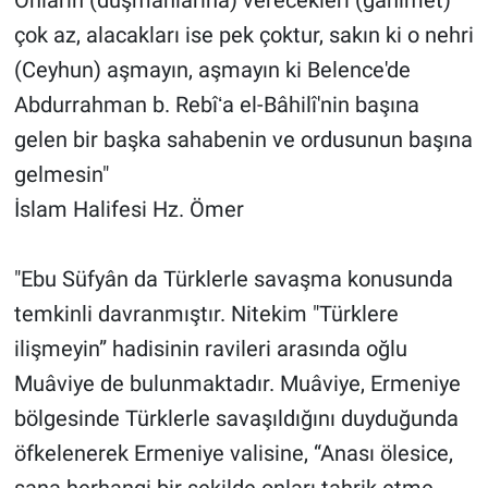
çok az, alacakları ise pek çoktur, sakın ki o nehri
(Ceyhun) aşmayın, aşmayın ki Belence'de
Abdurrahman b. Rebîʻa el-Bâhilî'nin başına
gelen bir başka sahabenin ve ordusunun başına
gelmesin"
İslam Halifesi Hz. Ömer
"Ebu Süfyân da Türklerle savaşma konusunda
temkinli davranmıştır. Nitekim "Türklere
ilişmeyin” hadisinin ravileri arasında oğlu
Muâviye de bulunmaktadır. Muâviye, Ermeniye
bölgesinde Türklerle savaşıldığını duyduğunda
öfkelenerek Ermeniye valisine, “Anası ölesice,
sana herhangi bir şekilde onları tahrik etme