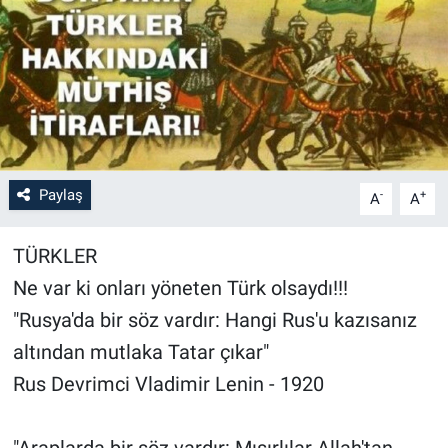
Paylaş
-
+
A
A
TÜRKLER
Ne var ki onları yöneten Türk olsaydı!!!
"Rusya'da bir söz vardır: Hangi Rus'u kazısanız
altından mutlaka Tatar çıkar"
Rus Devrimci Vladimir Lenin - 1920
"Araplarda bir söz vardır: Mısırlılar Allah'tan