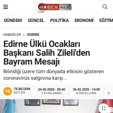
Nöbetçi Eczaneler
GÜNDEM
GÜNCEL
POLİTİKA
EKONOMİ
EĞİTİ
Hava Durumu
HABERLER
EDIRNE
Edirne Ülkü Ocakları
Trafik Durumu
Başkanı Salih Zileli'den
Süper Lig Puan Durumu ve Fikstür
Bayram Mesajı
Tüm Manşetler
Bilindiği üzere tüm dünyada etkisini gösteren
coronavirüs salgınına karşı...
Son Dakika Haberleri
TE BILISIM
24.05.2020 - 00:40
26.02.2025 - 14:00
EDITÖR
YAYINLANMA
GÜNCELLEME
GÖ
Haber Arşivi