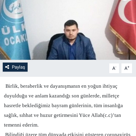
Paylaş
-
+
A
A
Birlik, beraberlik ve dayanışmanın en yoğun ihtiyaç
duyulduğu ve anlam kazandığı son günlerde, milletçe
hasretle beklediğimiz bayram günlerinin, tüm insanlığa
sağlık, sıhhat ve huzur getirmesini Yüce Allah(c.c)’tan
temenni ederim.
Bilindiği üzere tüm dünyada etkisini gösteren coronavirüs