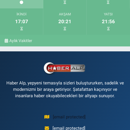
İKINDI
AKŞAM
YATSI
17:07
20:21
21:56
Aylık Vakitler
Haber Alp, yepyeni temasıyla sizleri buluştururken, sadelik ve
modernizmi bir araya getiriyor. Şatafattan kaçınıyor ve
insanlara haber okuyabilecekleri bir altyapı sunuyor.
[email protected]
[email protected]