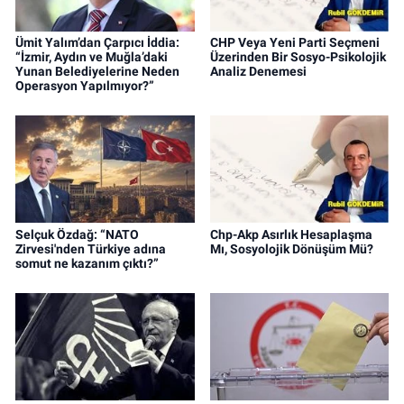
Ümit Yalım’dan Çarpıcı İddia:
CHP Veya Yeni Parti Seçmeni
“İzmir, Aydın ve Muğla’daki
Üzerinden Bir Sosyo-Psikolojik
Yunan Belediyelerine Neden
Analiz Denemesi
Operasyon Yapılmıyor?”
Selçuk Özdağ: “NATO
Chp-Akp Asırlık Hesaplaşma
Zirvesi'nden Türkiye adına
Mı, Sosyolojik Dönüşüm Mü?
somut ne kazanım çıktı?”