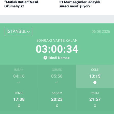
“Mutlak Butlan”Nasıl
31 Mart seçimleri adaylık
Okumalıyız?
süreci nasıl işliyor?
İSTANBUL
06.08.2026
SONRAKI VAKTE KALAN
03:00:33
İkindi Namazı
İMSAK
GÜNEŞ
ÖĞLE
04:16
05:58
13:15
İKINDI
AKŞAM
YATSI
17:08
20:23
21:57