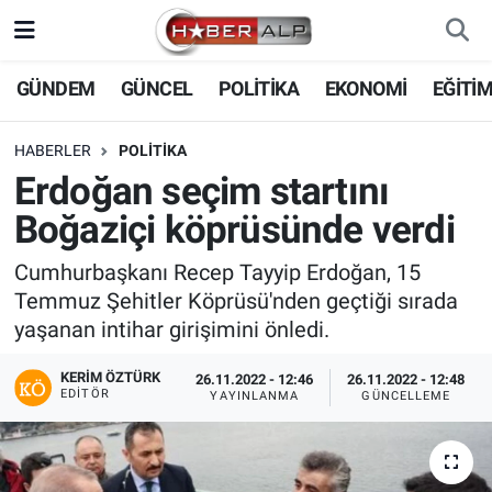
Nöbetçi Eczaneler
GÜNDEM
GÜNCEL
POLİTİKA
EKONOMİ
EĞİTİ
Hava Durumu
HABERLER
POLİTİKA
Erdoğan seçim startını
Trafik Durumu
Boğaziçi köprüsünde verdi
Süper Lig Puan Durumu ve Fikstür
Cumhurbaşkanı Recep Tayyip Erdoğan, 15
Temmuz Şehitler Köprüsü'nden geçtiği sırada
Tüm Manşetler
yaşanan intihar girişimini önledi.
Son Dakika Haberleri
KERIM ÖZTÜRK
26.11.2022 - 12:46
26.11.2022 - 12:48
EDITÖR
YAYINLANMA
GÜNCELLEME
Haber Arşivi