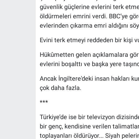
güvenlik güçlerine evlerini terk etm
öldürmeleri emrini verdi. BBC’ye gö
evlerinden çıkarma emri aldığını söy
Evini terk etmeyi reddeden bir kişi v
Hükûmetten gelen açıklamalara göre 
evlerini boşalttı ve başka yere taşınd
Ancak İngiltere'deki insan hakları k
çok daha fazla.
***
Türkiye’de ise bir televizyon dizisin
bir genç, kendisine verilen talimatla
toplayanları öldürüyor... Siyah pele