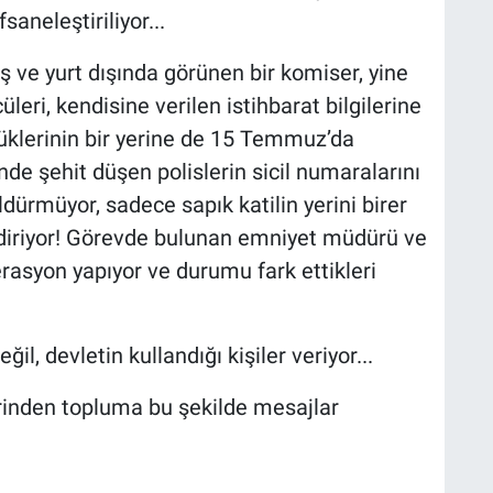
saneleştiriliyor...
ş ve yurt dışında görünen bir komiser, yine
leri, kendisine verilen istihbarat bilgilerine
düklerinin bir yerine de 15 Temmuz’da
de şehit düşen polislerin sicil numaralarını
ldürmüyor, sadece sapık katilin yerini birer
ldiriyor! Görevde bulunan emniyet müdürü ve
erasyon yapıyor ve durumu fark ettikleri
il, devletin kullandığı kişiler veriyor...
rinden topluma bu şekilde mesajlar