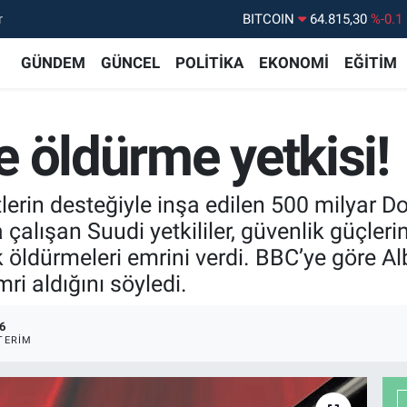
BITCOIN
64.815,30
%-0.1
r
DOLAR
47,7436
%0.18
GÜNDEM
GÜNCEL
POLİTİKA
EKONOMİ
EĞİTİM
EURO
55,2510
%0.32
STERLİN
64,4811
%0.38
ve öldürme yetkisi!
GRAM ALTIN
6660.55
%0
BİST100
13.779
%-14
tlerin desteğiyle inşa edilen 500 milyar Do
çalışan Suudi yetkililer, güvenlik güçlerin
k öldürmeleri emrini verdi. BBC’ye göre A
ri aldığını söyledi.
6
TERIM