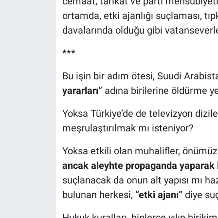
cemaat, tarikat ve parti mensubiyeti 
ortamda, etki ajanlığı suçlaması, tı
davalarında olduğu gibi vatanseverlere
***
Bu işin bir adım ötesi, Suudi Arabis
yararları”
adına birilerine öldürme yet
Yoksa Türkiye’de de televizyon dizile
meşrulaştırılmak mı isteniyor?
Yoksa etkili olan muhalifler, önüm
ancak aleyhte propaganda yaparak
suçlanacak da onun alt yapısı mı hazı
bulunan herkesi,
“etki ajanı”
diye su
Hukuk kuralları, binlerce yılın biriki