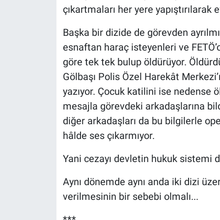
çıkartmaları her yere yapıştırılarak ef
Başka bir dizide de görevden ayrılmı
esnaftan haraç isteyenleri ve FETÖ’cü
göre tek tek bulup öldürüyor. Öldür
Gölbaşı Polis Özel Harekât Merkezi’n
yazıyor. Çocuk katilini ise nedense ö
mesajla görevdeki arkadaşlarına bi
diğer arkadaşları da bu bilgilerle op
hâlde ses çıkarmıyor.
Yani cezayı devletin hukuk sistemi değ
Aynı dönemde aynı anda iki dizi üze
verilmesinin bir sebebi olmalı...
***