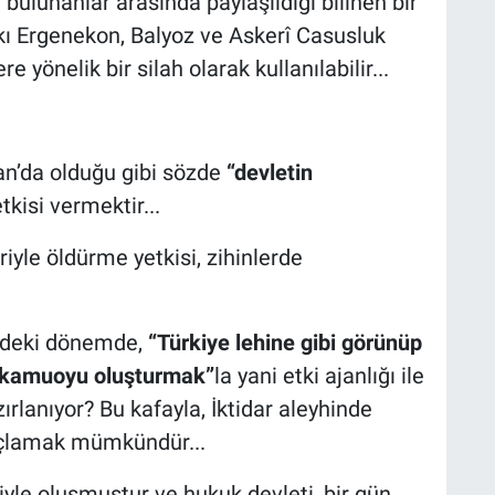
bulunanlar arasında paylaşıldığı bilinen bir
pkı Ergenekon, Balyoz ve Askerî Casusluk
 yönelik bir silah olarak kullanılabilir...
tan’da olduğu gibi sözde
“devletin
kisi vermektir...
riyle öldürme yetkisi, zihinlerde
üzdeki dönemde,
“Türkiye lehine gibi görünüp
 kamuoyu oluşturmak”
la yani etki ajanlığı ile
rlanıyor? Bu kafayla, İktidar aleyhinde
çlamak mümkündür...
miyle oluşmuştur ve hukuk devleti, bir gün