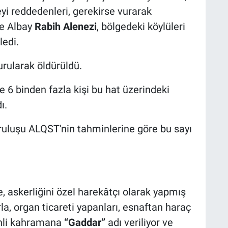
eyi reddedenleri, gerekirse vurarak
re Albay
Rabih Alenezi
, bölgedeki köylüleri
ledi.
urularak öldürüldü.
6 binden fazla kişi bu hat üzerindeki
ı.
uruluşu ALQST'nin tahminlerine göre bu sayı
de, askerliğini özel harekâtçı olarak yapmış
rla, organ ticareti yapanları, esnaftan haraç
rinli kahramana
“Gaddar”
adı veriliyor ve