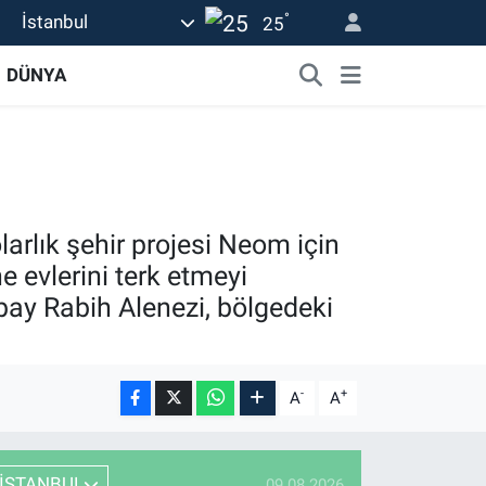
°
İstanbul
25
DÜNYA
larlık şehir projesi Neom için
e evlerini terk etmeyi
lbay Rabih Alenezi, bölgedeki
-
+
A
A
İSTANBUL
09.08.2026