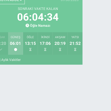
SONRAKI VAKTE KALAN
06:04:33
Öğle Namazı
SAK
GÜNEŞ
ÖĞLE
İKINDI
AKŞAM
YATSI
:20
06:01
13:15
17:06
20:19
21:52
Aylık Vakitler