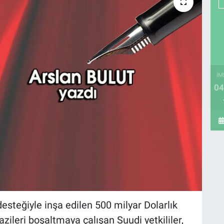
İM
04
 desteğiyle inşa edilen 500 milyar Dolarlık
zileri boşaltmaya çalışan Suudi yetkililer,