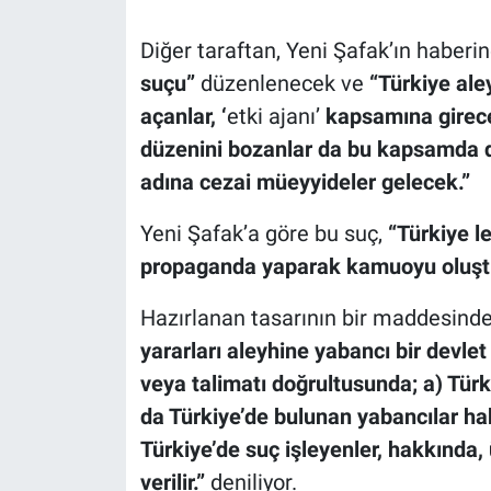
Diğer taraftan, Yeni Şafak’ın haberi
suçu”
düzenlenecek ve
“Türkiye al
açanlar, ‘
etki ajanı’
kapsamına girec
düzenini bozanlar da bu kapsamda de
adına cezai müeyyideler gelecek.”
Yeni Şafak’a göre bu suç,
“Türkiye l
propaganda yaparak kamuoyu oluştur
Hazırlanan tasarının bir maddesind
yararları aleyhine yabancı bir devlet
veya talimatı doğrultusunda; a) Tür
da Türkiye’de bulunan yabancılar ha
Türkiye’de suç işleyenler, hakkında, 
verilir.”
deniliyor.