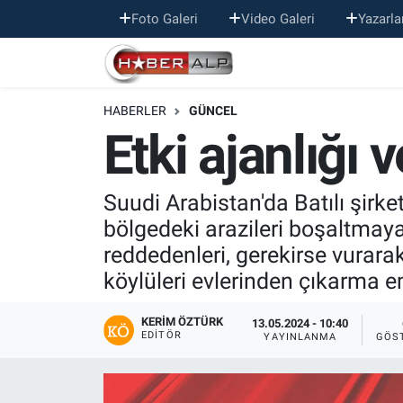
Foto Galeri
Video Galeri
Yazarla
Nöbetçi Eczaneler
HABERLER
GÜNCEL
Hava Durumu
Etki ajanlığı 
Trafik Durumu
Suudi Arabistan'da Batılı şirke
Süper Lig Puan Durumu ve Fikstür
bölgedeki arazileri boşaltmaya 
reddedenleri, gerekirse vurara
Tüm Manşetler
köylüleri evlerinden çıkarma em
Son Dakika Haberleri
KERIM ÖZTÜRK
13.05.2024 - 10:40
EDITÖR
YAYINLANMA
GÖS
Haber Arşivi