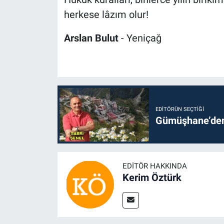
herkese lâzım olur!
Arslan Bulut
- Yeniçağ
EDITÖRÜN SEÇTIĞI
Gümüşhane’den 
EDITÖR HAKKINDA
Kerim Öztürk