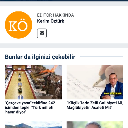
EDITÖR HAKKINDA
Kerim Öztürk
Bunlar da ilginizi çekebilir
"Çerçeve yasa" teklifine 242
“Küçük”lerin Zelil Galibiyeti Mi,
isimden tepki: "Türk milleti
Mağlûbiyetin Asaleti Mi?
'hayır' diyor"