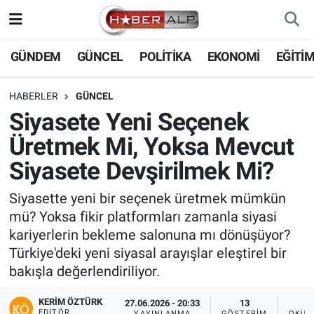
Nöbetçi Eczaneler
GÜNDEM
GÜNCEL
POLİTİKA
EKONOMİ
EĞİTİ
Hava Durumu
HABERLER
GÜNCEL
Siyasete Yeni Seçenek
Trafik Durumu
Üretmek Mi, Yoksa Mevcut
Süper Lig Puan Durumu ve Fikstür
Siyasete Devşirilmek Mi?
Tüm Manşetler
Siyasette yeni bir seçenek üretmek mümkün
mü? Yoksa fikir platformları zamanla siyasi
Son Dakika Haberleri
kariyerlerin bekleme salonuna mı dönüşüyor?
Türkiye'deki yeni siyasal arayışlar eleştirel bir
Haber Arşivi
bakışla değerlendiriliyor.
KERIM ÖZTÜRK
27.06.2026 - 20:33
13
EDITÖR
YAYINLANMA
GÖSTERIM
OKUN