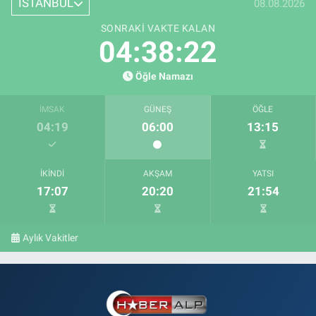
İSTANBUL
08.08.2026
SONRAKI VAKTE KALAN
04:38:21
Öğle Namazı
İMSAK
GÜNEŞ
ÖĞLE
04:19
06:00
13:15
İKINDI
AKŞAM
YATSI
17:07
20:20
21:54
Aylık Vakitler