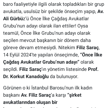
baro faaliyetiyle ilgili olarak topladıkları bir grup
avukatla, usulsüz bir şekilde önseçim yapıp,
Av.
Ali Gürbü
z’ü Önce İlke Çağdaş Avukatlar
Grubu’nun adayı olarak ilan ettiler! Oysa
teamül, Önce İlke Grubu’nun adayı olarak
seçilen mevcut başkanın bir dönem daha
göreve devam etmesiydi. Nitekim
Filiz Saraç
,
14 Eylül 2024’te yapılan önseçimde,
“Önce İlke
Çağdaş Avukatlar Grubu’nun adayı”
olarak
seçildi.
Filiz Saraç
’ın yönetim listesinde
Prof.
Dr. Korkut Kanadoğlu
da bulunuyor.
Görünen o ki İstanbul Barosu’nun ilk kadın
başkanı
Av. Filiz Saraç
’a karşı
“şirket
avukatlarından oluşan bir