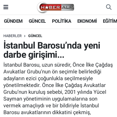
Nöbetçi Eczaneler
GÜNDEM
GÜNCEL
POLİTİKA
EKONOMİ
EĞİTİ
Hava Durumu
HABERLER
GÜNCEL
İstanbul Barosu’nda yeni
Trafik Durumu
darbe girişimi...
Süper Lig Puan Durumu ve Fikstür
İstanbul Barosu, uzun süredir, Önce İlke Çağdaş
Avukatlar Grubu’nun ön seçimle belirlediği
Tüm Manşetler
adayların ezici çoğunlukla seçilmesiyle
yönetilmektedir. Önce İlke Çağdaş Avukatlar
Son Dakika Haberleri
Grubu’nun kuruluş sebebi, 2001 yılında Yücel
Sayman yönetiminin uygulamalarına son
Haber Arşivi
vermek amaçlıydı ve bir bildiriyle İstanbul
Barosu avukatlarının dikkatini çekmiş,