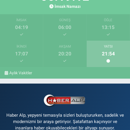
İmsak Namazı
İMSAK
GÜNEŞ
ÖĞLE
04:19
06:00
13:15
İKINDI
AKŞAM
YATSI
17:07
20:20
21:54
Aylık Vakitler
Haber Alp, yepyeni temasıyla sizleri buluştururken, sadelik ve
modernizmi bir araya getiriyor. Şatafattan kaçınıyor ve
insanlara haber okuyabilecekleri bir altyapı sunuyor.