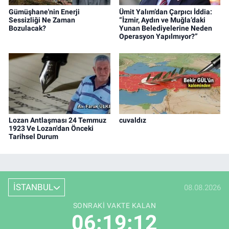
Gümüşhane'nin Enerji
Ümit Yalım’dan Çarpıcı İddia:
Sessizliği Ne Zaman
“İzmir, Aydın ve Muğla’daki
Bozulacak?
Yunan Belediyelerine Neden
Operasyon Yapılmıyor?”
Lozan Antlaşması 24 Temmuz
cuvaldız
1923 Ve Lozan'dan Önceki
Tarihsel Durum
İSTANBUL
08.08.2026
SONRAKI VAKTE KALAN
06:19:12