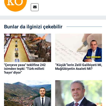
Bunlar da ilginizi çekebilir
"Çerçeve yasa" teklifine 242
“Küçük”lerin Zelil Galibiyeti Mi,
isimden tepki: "Türk milleti
Mağlûbiyetin Asaleti Mi?
'hayır' diyor"