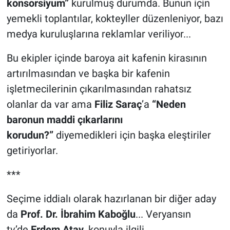
konsorsiyum”
kurulmuş durumda. Bunun için
yemekli toplantılar, kokteyller düzenleniyor, bazı
medya kuruluşlarına reklamlar veriliyor...
Bu ekipler içinde baroya ait kafenin kirasının
artırılmasından ve başka bir kafenin
işletmecilerinin çıkarılmasından rahatsız
olanlar da var ama
Filiz Saraç
’a
“Neden
baronun maddi çıkarlarını
korudun?”
diyemedikleri için başka eleştiriler
getiriyorlar.
***
Seçime iddialı olarak hazırlanan bir diğer aday
da
Prof. Dr. İbrahim Kaboğlu
... Veryansın
tv’de
Erdem Atay
, konuyla ilgili