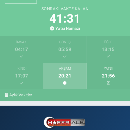
SONRAKI VAKTE KALAN
41:30
Yatsı Namazı
İMSAK
GÜNEŞ
ÖĞLE
04:17
05:59
13:15
İKINDI
AKŞAM
YATSI
17:07
20:21
21:56
Aylık Vakitler