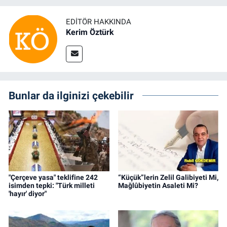
EDITÖR HAKKINDA
Kerim Öztürk
Bunlar da ilginizi çekebilir
"Çerçeve yasa" teklifine 242
“Küçük”lerin Zelil Galibiyeti Mi,
isimden tepki: "Türk milleti
Mağlûbiyetin Asaleti Mi?
'hayır' diyor"