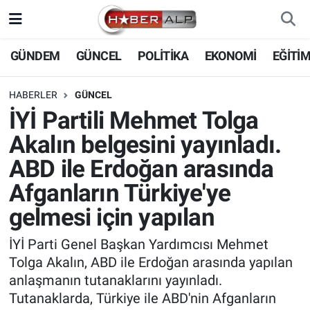
Nöbetçi Eczaneler
GÜNDEM
GÜNCEL
POLİTİKA
EKONOMİ
EĞİTİ
Hava Durumu
HABERLER
GÜNCEL
İYİ Partili Mehmet Tolga
Trafik Durumu
Akalın belgesini yayınladı.
Süper Lig Puan Durumu ve Fikstür
ABD ile Erdoğan arasında
Afganların Türkiye'ye
Tüm Manşetler
gelmesi için yapılan
Son Dakika Haberleri
İYİ Parti Genel Başkan Yardımcısı Mehmet
Tolga Akalın, ABD ile Erdoğan arasında yapılan
Haber Arşivi
anlaşmanın tutanaklarını yayınladı.
Tutanaklarda, Türkiye ile ABD'nin Afganların