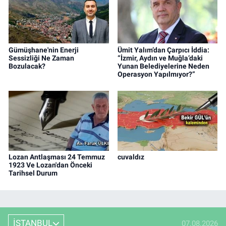
Gümüşhane'nin Enerji
Ümit Yalım’dan Çarpıcı İddia:
Sessizliği Ne Zaman
“İzmir, Aydın ve Muğla’daki
Bozulacak?
Yunan Belediyelerine Neden
Operasyon Yapılmıyor?”
Lozan Antlaşması 24 Temmuz
cuvaldız
1923 Ve Lozan'dan Önceki
Tarihsel Durum
İSTANBUL
07.08.2026