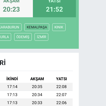
AKŞAM
YATSI
20:23
21:52
KARABURUN
KEMALPAŞA
KINIK
URLA
ÖDEMİŞ
İZMİR
RI
İKINDI
AKŞAM
YATSI
17:14
20:35
22:08
17:13
20:34
22:07
17:13
20:33
22:06