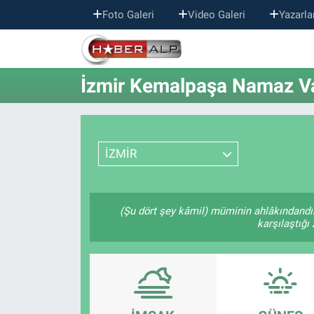
Foto Galeri
Video Galeri
Yazarla
Nöbetçi Eczaneler
İzmir Kemalpaşa Namaz Vak
Hava Durumu
Trafik Durumu
İZMİR
Süper Lig Puan Durumu ve Fikstür
Tüm Manşetler
(Şu dört şey kâmil) müminin ahlâkındandı
karşılaştığı
Son Dakika Haberleri
Haber Arşivi