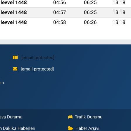
levvel 1448
04:56
06:25
13:18
levvel 1448
04:57
06:25
13:18
levvel 1448
04:58
06:26
13:18
[email protected]
[email protected]
,
an
ava Durumu
Trafik Durumu
n Dakika Haberleri
Haber Arşivi