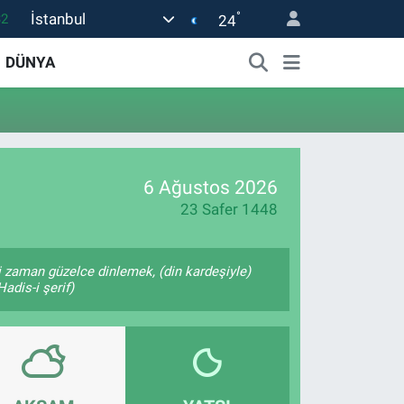
°
İstanbul
32
24
08
DÜNYA
02
16
54
1
6 Ağustos 2026
23 Safer 1448
 zaman güzelce dinlemek, (din kardeşiyle)
adis-i şerif)