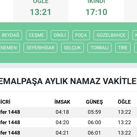
ÖĞLE
İKINDI
13:21
17:10
BEYDAĞ
CEŞME
DİKİLİ
FOÇA
GÜZELBAHÇE
ENEMEN
SEFERIHİSAR
SELÇUK
TORBALI
TİRE
EMALPAŞA AYLIK NAMAZ VAKITLE
İCRİ
İMSAK
GÜNEŞ
ÖĞLE
fer 1448
04:18
05:59
13:22
fer 1448
04:20
06:00
13:22
fer 1448
04:21
06:01
13:22