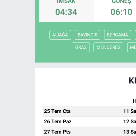
İMSAK
GÜNEŞ
04:34
06:10
ALİAĞA
BAYINDIR
BERGAMA
KİRAZ
MENDERES
M
K
H
25 Tem Cts
11 Sa
26 Tem Paz
12 Sa
27 Tem Pts
13 Sa