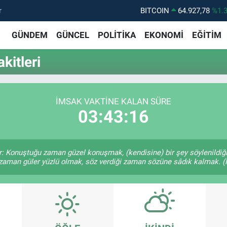
r
BITCOIN
64.927,78
%1.
DOLAR
47,5894
%0.
GÜNDEM
GÜNCEL
POLİTİKA
EKONOMİ
EĞİTİM
EURO
55,0398
%-0.
itleri
STERLİN
64,1581
%0.
GRAM ALTIN
6527.85
%0.
İMSAK VAKTINE KALAN SÜRE
BİST100
13.703
%1
03:43:16
r: Konuştuğu zaman güzel konuşmak, (kendisine) bir şey söylenildiği
 zaman güler yüzlü olmak, söz verdiği zaman sözüne sâdık kalmak. (H