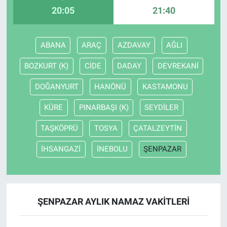
20:05
21:40
ABANA
ARAÇ
AZDAVAY
AĞLI
BOZKURT (K)
CİDE
DADAY
DEVREKANİ
DOĞANYURT
HANÖNÜ
KASTAMONU
KÜRE
PINARBAŞI (K)
SEYDİLER
TAŞKÖPRÜ
TOSYA
ÇATALZEYTİN
İHSANGAZİ
İNEBOLU
ŞENPAZAR
ŞENPAZAR AYLIK NAMAZ VAKITLERI