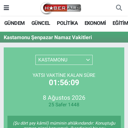
Nöbetçi Eczaneler
GÜNDEM
GÜNCEL
POLİTİKA
EKONOMİ
EĞİTİ
Hava Durumu
Kastamonu Şenpazar Namaz Vakitleri
Trafik Durumu
KASTAMONU
Süper Lig Puan Durumu ve Fikstür
YATSI VAKTINE KALAN SÜRE
Tüm Manşetler
01:56:09
Son Dakika Haberleri
8 Ağustos 2026
25 Safer 1448
Haber Arşivi
(Şu dört şey kâmil) müminin ahlâkındandır: Konuştuğu