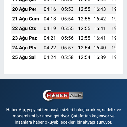
20 Ağu Per
04:16
05:53
12:55
16:43
19:48
21 Ağu Cum
04:18
05:54
12:55
16:42
19:46
22 Ağu Cts
04:19
05:55
12:55
16:41
19:45
23 Ağu Paz
04:21
05:56
12:55
16:41
19:43
24 Ağu Pts
04:22
05:57
12:54
16:40
19:42
25 Ağu Sal
04:24
05:58
12:54
16:39
19:40
Haber Alp, yepyeni temasıyla sizleri buluştururken, sadelik ve
modernizmi bir araya getiriyor. Şatafattan kaçınıyor ve
insanlara haber okuyabilecekleri bir altyapı sunuyor.