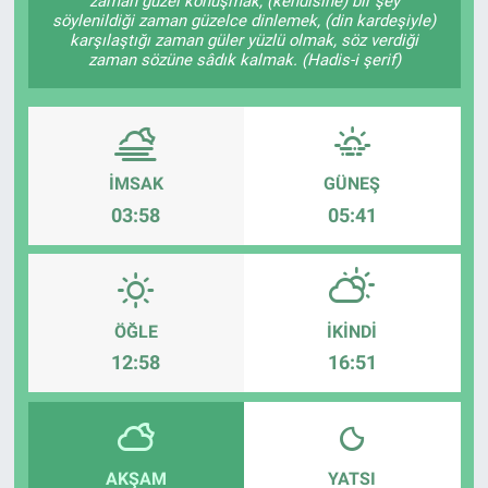
zaman güzel konuşmak, (kendisine) bir şey
söylenildiği zaman güzelce dinlemek, (din kardeşiyle)
karşılaştığı zaman güler yüzlü olmak, söz verdiği
zaman sözüne sâdık kalmak. (Hadis-i şerif)
İMSAK
GÜNEŞ
03:58
05:41
ÖĞLE
İKINDI
12:58
16:51
AKŞAM
YATSI