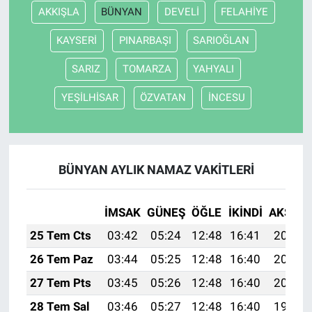
AKKIŞLA
BÜNYAN
DEVELİ
FELAHİYE
KAYSERİ
PINARBAŞI
SARIOĞLAN
SARIZ
TOMARZA
YAHYALI
YEŞİLHİSAR
ÖZVATAN
İNCESU
BÜNYAN AYLIK NAMAZ VAKITLERI
İMSAK
GÜNEŞ
ÖĞLE
İKINDI
AKŞAM
25 Tem Cts
03:42
05:24
12:48
16:41
20:02
26 Tem Paz
03:44
05:25
12:48
16:40
20:01
27 Tem Pts
03:45
05:26
12:48
16:40
20:00
28 Tem Sal
03:46
05:27
12:48
16:40
19:59