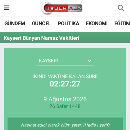
Nöbetçi Eczaneler
GÜNDEM
GÜNCEL
POLİTİKA
EKONOMİ
EĞİTİ
Hava Durumu
Kayseri Bünyan Namaz Vakitleri
Trafik Durumu
KAYSERİ
Süper Lig Puan Durumu ve Fikstür
İKINDI VAKTINE KALAN SÜRE
Tüm Manşetler
02:27:27
Son Dakika Haberleri
9 Ağustos 2026
26 Safer 1448
Haber Arşivi
Nasihat edici olarak ölüm yeter. (Hadis-i şerif)