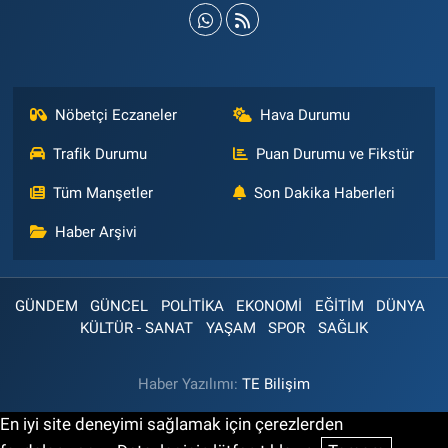
Nöbetçi Eczaneler
Hava Durumu
Trafik Durumu
Puan Durumu ve Fikstür
Tüm Manşetler
Son Dakika Haberleri
Haber Arşivi
GÜNDEM
GÜNCEL
POLİTİKA
EKONOMİ
EĞİTİM
DÜNYA
KÜLTÜR - SANAT
YAŞAM
SPOR
SAĞLIK
Haber Yazılımı:
TE Bilişim
En iyi site deneyimi sağlamak için çerezlerden