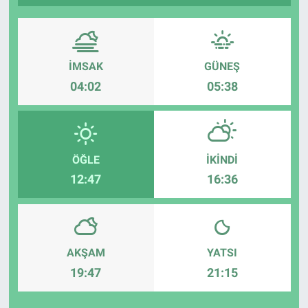
İMSAK
GÜNEŞ
04:02
05:38
ÖĞLE
İKINDI
12:47
16:36
AKŞAM
YATSI
19:47
21:15