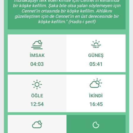
münakaşayı terk eden kimse için Cennet'in kenarında
bir köşke kefilim. Şaka bile olsa yalan söylemeyen için
Cennet'in ortasında bir köşke kefilim. Ahlâkını
güzelleştiren için de Cennet'in en üst derecesinde bir
köşke kefilim." (Hadis-i şerif)
İMSAK
GÜNEŞ
04:03
05:41
ÖĞLE
İKINDI
12:54
16:45