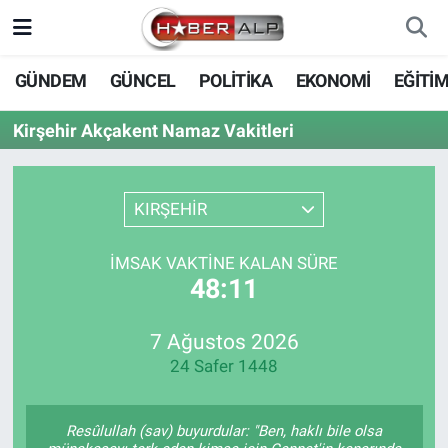
Nöbetçi Eczaneler
GÜNDEM
GÜNCEL
POLİTİKA
EKONOMİ
EĞİTİ
Hava Durumu
Kirşehir Akçakent Namaz Vakitleri
Trafik Durumu
KIRŞEHİR
Süper Lig Puan Durumu ve Fikstür
İMSAK VAKTINE KALAN SÜRE
Tüm Manşetler
48:10
Son Dakika Haberleri
7 Ağustos 2026
24 Safer 1448
Haber Arşivi
Resûlullah (sav) buyurdular: "Ben, haklı bile olsa