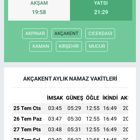
AKŞAM
YATSI
19:58
21:29
AKPINAR
AKÇAKENT
CICEKDAGI
KAMAN
KIRŞEHİR
MUCUR
AKÇAKENT AYLIK NAMAZ VAKITLERI
İMSAK
GÜNEŞ
ÖĞLE
İKINDI
AKŞAM
25 Tem Cts
03:45
05:29
12:55
16:49
20:11
26 Tem Paz
03:47
05:30
12:55
16:49
20:10
27 Tem Pts
03:48
05:31
12:55
16:49
20:09