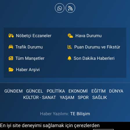
Nöbetçi Eczaneler
Hava Durumu
Trafik Durumu
Puan Durumu ve Fikstür
Tüm Manşetler
Son Dakika Haberleri
Haber Arşivi
GÜNDEM
GÜNCEL
POLİTİKA
EKONOMİ
EĞİTİM
DÜNYA
KÜLTÜR - SANAT
YAŞAM
SPOR
SAĞLIK
Haber Yazılımı:
TE Bilişim
En iyi site deneyimi sağlamak için çerezlerden