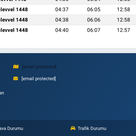
levvel 1448
04:37
06:05
12:58
levvel 1448
04:38
06:06
12:58
levvel 1448
04:40
06:07
12:57
[email protected]
[email protected]
,
an
ava Durumu
Trafik Durumu