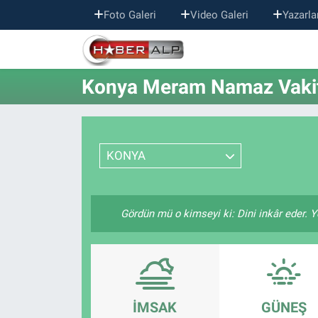
Foto Galeri
Video Galeri
Yazarla
Nöbetçi Eczaneler
Konya Meram Namaz Vakit
Hava Durumu
Trafik Durumu
KONYA
Süper Lig Puan Durumu ve Fikstür
Tüm Manşetler
Gördün mü o kimseyi ki: Dini inkâr eder. Y
Son Dakika Haberleri
Haber Arşivi
İMSAK
GÜNEŞ