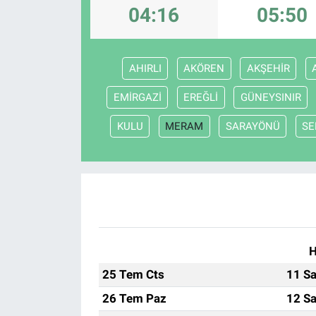
04:16
05:50
AHIRLI
AKÖREN
AKŞEHİR
EMİRGAZİ
EREĞLİ
GÜNEYSINIR
KULU
MERAM
SARAYÖNÜ
SE
H
25 Tem Cts
11 Sa
26 Tem Paz
12 Sa