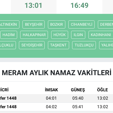
13:01
16:49
ALTINEKİN
BEYŞEHİR
BOZKIR
CİHANBEYLİ
DERBE
HADİM
HALKAPINAR
HÜYÜK
ILGIN
KADINHANI
LÇUKLU
SEYDİŞEHİR
TAŞKENT
TUZLUKÇU
YALIH
MERAM AYLIK NAMAZ VAKITLERI
İCRİ
İMSAK
GÜNEŞ
ÖĞLE
fer 1448
04:01
05:40
13:02
fer 1448
04:02
05:41
13:02