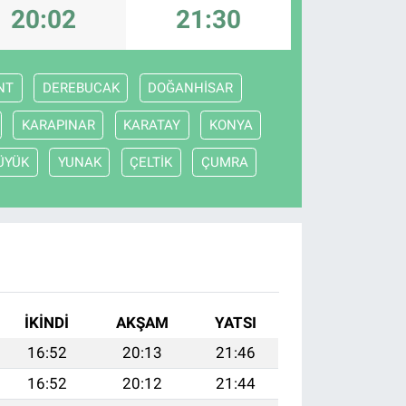
20:02
21:30
NT
DEREBUCAK
DOĞANHİSAR
KARAPINAR
KARATAY
KONYA
ÜYÜK
YUNAK
ÇELTİK
ÇUMRA
İKINDI
AKŞAM
YATSI
16:52
20:13
21:46
16:52
20:12
21:44