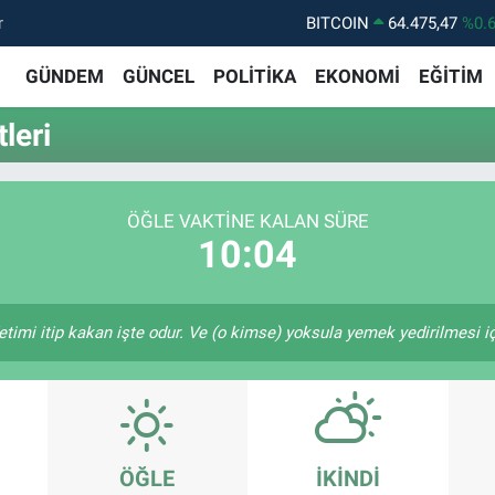
r
BITCOIN
64.475,47
%0.
DOLAR
47,5971
%0.
GÜNDEM
GÜNCEL
POLİTİKA
EKONOMİ
EĞİTİM
EURO
55,1336
%0.
leri
STERLİN
64,2534
%0.
GRAM ALTIN
6527.85
%0.
ÖĞLE VAKTINE KALAN SÜRE
BİST100
13.703
%1
10:04
etimi itip kakan işte odur. Ve (o kimse) yoksula yemek yedirilmesi i
ÖĞLE
İKINDI