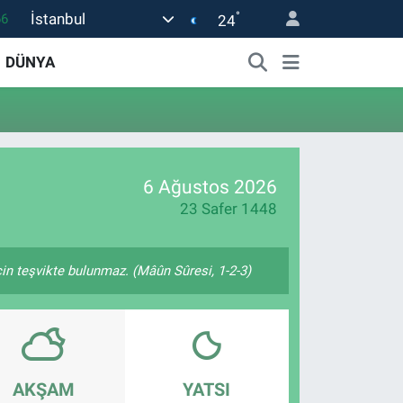
°
İstanbul
66
24
05
DÜNYA
18
22
54
1
6 Ağustos 2026
23 Safer 1448
çin teşvikte bulunmaz. (Mâûn Sûresi, 1-2-3)
AKŞAM
YATSI