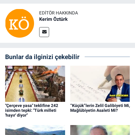
EDITÖR HAKKINDA
Kerim Öztürk
Bunlar da ilginizi çekebilir
"Çerçeve yasa" teklifine 242
“Küçük”lerin Zelil Galibiyeti Mi,
isimden tepki: "Türk milleti
Mağlûbiyetin Asaleti Mi?
'hayır' diyor"