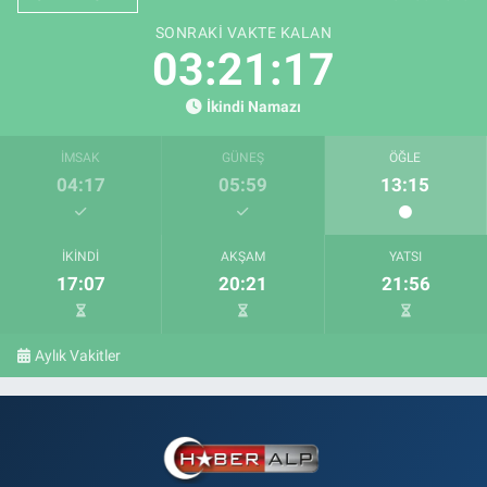
SONRAKI VAKTE KALAN
03:21:16
İkindi Namazı
İMSAK
GÜNEŞ
ÖĞLE
04:17
05:59
13:15
İKINDI
AKŞAM
YATSI
17:07
20:21
21:56
Aylık Vakitler