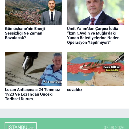
Gümüşhane'nin Enerji
Ümit Yalım’dan Çarpıcı İddia:
Sessizliği Ne Zaman
“İzmir, Aydın ve Muğla’daki
Bozulacak?
Yunan Belediyelerine Neden
Operasyon Yapılmıyor?”
Lozan Antlaşması 24 Temmuz
cuvaldız
1923 Ve Lozan'dan Önceki
Tarihsel Durum
İSTANBUL
07.08.2026