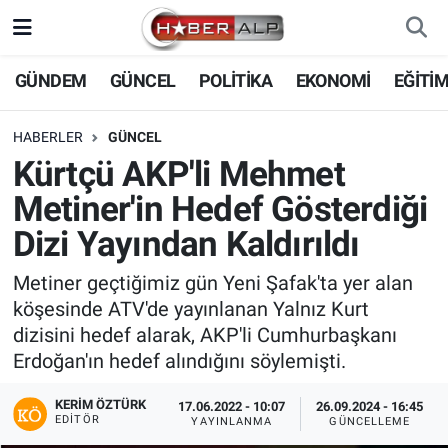
Nöbetçi Eczaneler
GÜNDEM
GÜNCEL
POLİTİKA
EKONOMİ
EĞİTİ
Hava Durumu
HABERLER
GÜNCEL
Kürtçü AKP'li Mehmet
Trafik Durumu
Metiner'in Hedef Gösterdiği
Süper Lig Puan Durumu ve Fikstür
Dizi Yayından Kaldırıldı
Tüm Manşetler
Metiner geçtiğimiz gün Yeni Şafak'ta yer alan
köşesinde ATV'de yayınlanan Yalnız Kurt
Son Dakika Haberleri
dizisini hedef alarak, AKP'li Cumhurbaşkanı
Erdoğan'ın hedef alındığını söylemişti.
Haber Arşivi
KERIM ÖZTÜRK
17.06.2022 - 10:07
26.09.2024 - 16:45
EDITÖR
YAYINLANMA
GÜNCELLEME