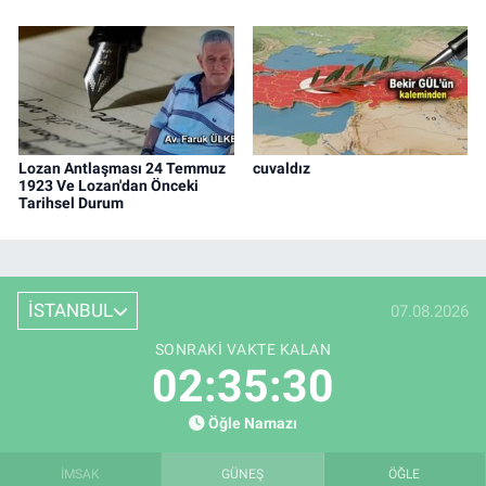
Lozan Antlaşması 24 Temmuz
cuvaldız
1923 Ve Lozan'dan Önceki
Tarihsel Durum
İSTANBUL
07.08.2026
SONRAKI VAKTE KALAN
02:35:29
Öğle Namazı
İMSAK
GÜNEŞ
ÖĞLE