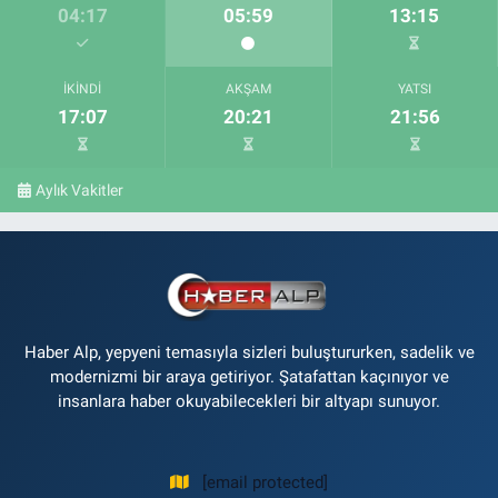
04:17
05:59
13:15
İKINDI
AKŞAM
YATSI
17:07
20:21
21:56
Aylık Vakitler
Haber Alp, yepyeni temasıyla sizleri buluştururken, sadelik ve
modernizmi bir araya getiriyor. Şatafattan kaçınıyor ve
insanlara haber okuyabilecekleri bir altyapı sunuyor.
[email protected]