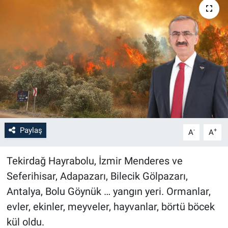
Paylaş
-
+
A
A
Tekirdağ Hayrabolu, İzmir Menderes ve
Seferihisar, Adapazarı, Bilecik Gölpazarı,
Antalya, Bolu Göynük … yangın yeri. Ormanlar,
evler, ekinler, meyveler, hayvanlar, börtü böcek
kül oldu.