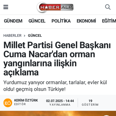
Nöbetçi Eczaneler
GÜNDEM
GÜNCEL
POLİTİKA
EKONOMİ
EĞİTİ
Hava Durumu
HABERLER
GÜNCEL
Millet Partisi Genel Başkanı
Trafik Durumu
Cuma Nacar'dan orman
Süper Lig Puan Durumu ve Fikstür
yangınlarına ilişkin
açıklama
Tüm Manşetler
Yurdumuz yanıyor ormanlar, tarlalar, evler kül
Son Dakika Haberleri
oldu! geçmiş olsun Türkiye!
Haber Arşivi
KERIM ÖZTÜRK
02.07.2025 - 14:44
19
EDITÖR
YAYINLANMA
GÖSTERIM