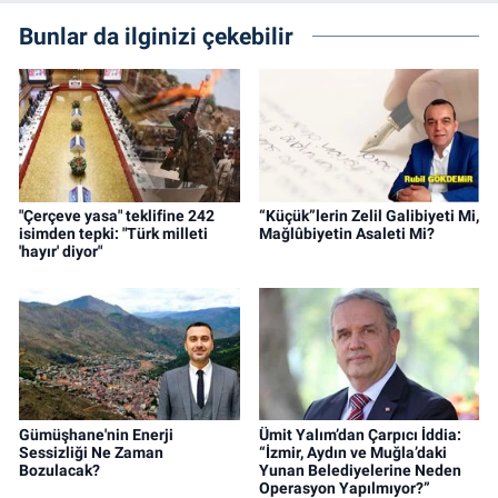
Bunlar da ilginizi çekebilir
"Çerçeve yasa" teklifine 242
“Küçük”lerin Zelil Galibiyeti Mi,
isimden tepki: "Türk milleti
Mağlûbiyetin Asaleti Mi?
'hayır' diyor"
Gümüşhane'nin Enerji
Ümit Yalım’dan Çarpıcı İddia:
Sessizliği Ne Zaman
“İzmir, Aydın ve Muğla’daki
Bozulacak?
Yunan Belediyelerine Neden
Operasyon Yapılmıyor?”