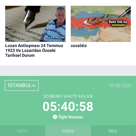
Lozan Antlaşması 24 Temmuz
cuvaldız
1923 Ve Lozan'dan Önceki
Tarihsel Durum
İSTANBUL
09.08.2026
SONRAKI VAKTE KALAN
05:40:57
Öğle Namazı
İMSAK
GÜNEŞ
ÖĞLE