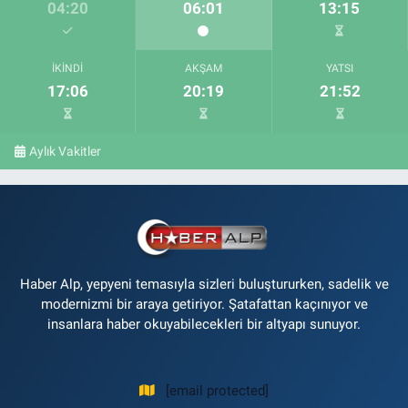
04:20
06:01
13:15
İKINDI
AKŞAM
YATSI
17:06
20:19
21:52
Aylık Vakitler
Haber Alp, yepyeni temasıyla sizleri buluştururken, sadelik ve
modernizmi bir araya getiriyor. Şatafattan kaçınıyor ve
insanlara haber okuyabilecekleri bir altyapı sunuyor.
[email protected]