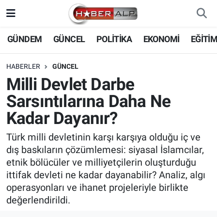
Nöbetçi Eczaneler
GÜNDEM
GÜNCEL
POLİTİKA
EKONOMİ
EĞİTİ
Hava Durumu
HABERLER
GÜNCEL
Milli Devlet Darbe
Trafik Durumu
Sarsıntılarına Daha Ne
Süper Lig Puan Durumu ve Fikstür
Kadar Dayanır?
Tüm Manşetler
Türk milli devletinin karşı karşıya olduğu iç ve
dış baskıların çözümlemesi: siyasal İslamcılar,
Son Dakika Haberleri
etnik bölücüler ve milliyetçilerin oluşturduğu
ittifak devleti ne kadar dayanabilir? Analiz, algı
Haber Arşivi
operasyonları ve ihanet projeleriyle birlikte
değerlendirildi.