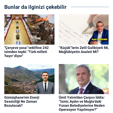
Bunlar da ilginizi çekebilir
"Çerçeve yasa" teklifine 242
“Küçük”lerin Zelil Galibiyeti Mi,
isimden tepki: "Türk milleti
Mağlûbiyetin Asaleti Mi?
'hayır' diyor"
Gümüşhane'nin Enerji
Ümit Yalım’dan Çarpıcı İddia:
Sessizliği Ne Zaman
“İzmir, Aydın ve Muğla’daki
Bozulacak?
Yunan Belediyelerine Neden
Operasyon Yapılmıyor?”