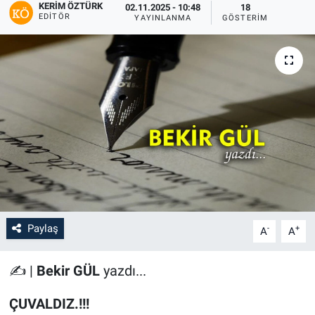
KERIM ÖZTÜRK
02.11.2025 - 10:48
18
EDITÖR
YAYINLANMA
GÖSTERIM
Paylaş
-
+
A
A
✍️ |
Bekir GÜL
yazdı...
ÇUVALDIZ.!!!