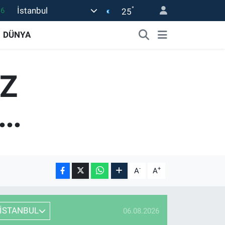
°
İstanbul
25
06
DÜNYA
02
.2
12
UZ
0
..
-
+
A
A
İSTANBUL
06.08.2026