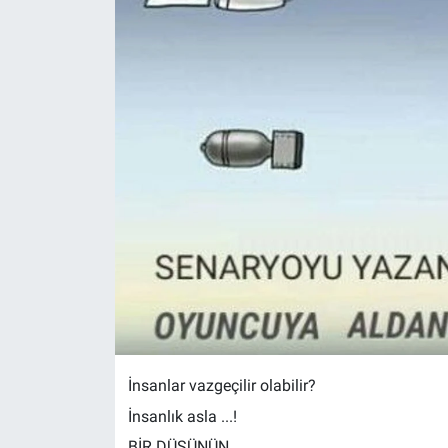
İnsanlar vazgeçilir olabilir?
İnsanlık asla ...!
BİR DÜŞÜNÜN...