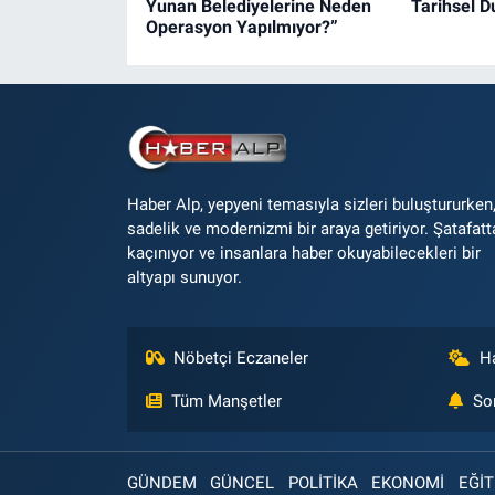
Yunan Belediyelerine Neden
Tarihsel 
Operasyon Yapılmıyor?”
Haber Alp, yepyeni temasıyla sizleri buluştururken
sadelik ve modernizmi bir araya getiriyor. Şatafatt
kaçınıyor ve insanlara haber okuyabilecekleri bir
altyapı sunuyor.
Nöbetçi Eczaneler
H
Tüm Manşetler
So
GÜNDEM
GÜNCEL
POLİTİKA
EKONOMİ
EĞİT