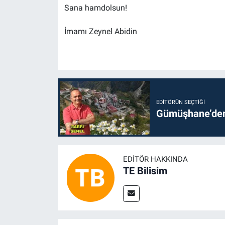
Sana hamdolsun!
İmamı Zeynel Abidin
EDITÖRÜN SEÇTIĞI
Gümüşhane’den 
EDITÖR HAKKINDA
TE Bilisim