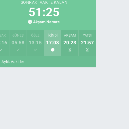
SONRAKI VAKTE KALAN
51:24
Akşam Namazı
SAK
GÜNEŞ
ÖĞLE
İKINDI
AKŞAM
YATSI
:16
05:58
13:15
17:08
20:23
21:57
Aylık Vakitler