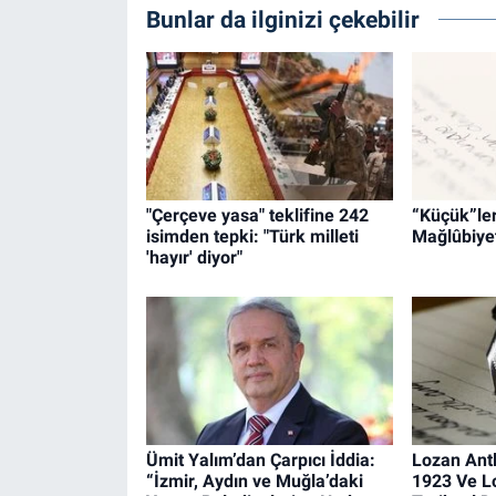
Bunlar da ilginizi çekebilir
"Çerçeve yasa" teklifine 242
“Küçük”leri
isimden tepki: "Türk milleti
Mağlûbiyet
'hayır' diyor"
Ümit Yalım’dan Çarpıcı İddia:
Lozan Ant
“İzmir, Aydın ve Muğla’daki
1923 Ve L