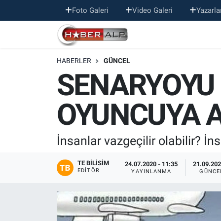
Foto Galeri
Video Galeri
Yazarla
Nöbetçi Eczaneler
HABERLER
GÜNCEL
Hava Durumu
SENARYOYU 
Trafik Durumu
OYUNCUYA AL
Süper Lig Puan Durumu ve Fikstür
Tüm Manşetler
İnsanlar vazgeçilir olabilir? İns
Son Dakika Haberleri
TE BILISIM
24.07.2020 - 11:35
21.09.202
EDITÖR
YAYINLANMA
GÜNCE
Haber Arşivi