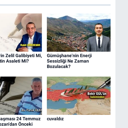
n Zelil Galibiyeti Mi,
Gümüşhane'nin Enerji
in Asaleti Mi?
Sessizliği Ne Zaman
Bozulacak?
laşması 24 Temmuz
cuvaldız
ozan'dan Önceki