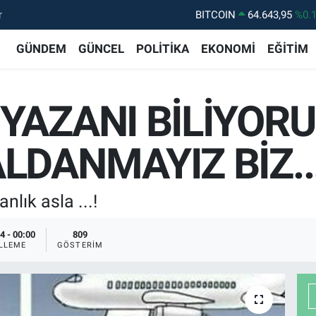
r
DOLAR
47,6006
%0.
GÜNDEM
GÜNCEL
POLİTİKA
EKONOMİ
EĞİTİM
EURO
55,0250
%0.
STERLİN
64,2398
%0
GRAM ALTIN
6500.87
%0.
YAZANI BİLİYOR
BİST100
13.799
%7
DANMAYIZ BİZ...
anlık asla ...!
4 - 00:00
809
LLEME
GÖSTERIM