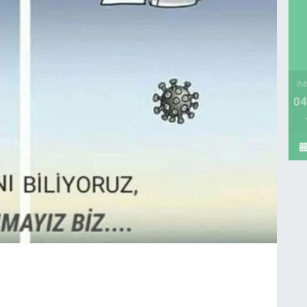
İM
04