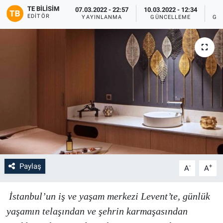
TE BILISIM
07.03.2022 - 22:57
10.03.2022 - 12:34
EDITÖR
YAYINLANMA
GÜNCELLEME
GÖ
Paylaş
-
+
A
A
İstanbul’un iş ve yaşam merkezi Levent’te, günlük
yaşamın telaşından ve şehrin karmaşasından