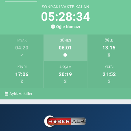
SONRAKI VAKTE KALAN
05:28:33
Öğle Namazı
İMSAK
GÜNEŞ
ÖĞLE
04:20
06:01
13:15
İKINDI
AKŞAM
YATSI
17:06
20:19
21:52
Aylık Vakitler