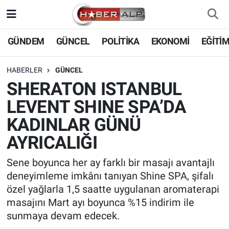
Nöbetçi Eczaneler
GÜNDEM
GÜNCEL
POLİTİKA
EKONOMİ
EĞİTİ
Hava Durumu
HABERLER
GÜNCEL
SHERATON ISTANBUL
Trafik Durumu
LEVENT SHINE SPA’DA
Süper Lig Puan Durumu ve Fikstür
KADINLAR GÜNÜ
AYRICALIĞI
Tüm Manşetler
Sene boyunca her ay farklı bir masajı avantajlı
Son Dakika Haberleri
deneyimleme imkânı tanıyan Shine SPA, şifalı
özel yağlarla 1,5 saatte uygulanan aromaterapi
Haber Arşivi
masajını Mart ayı boyunca %15 indirim ile
sunmaya devam edecek.