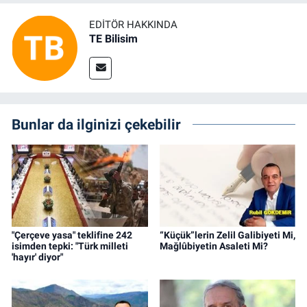
EDITÖR HAKKINDA
TE Bilisim
Bunlar da ilginizi çekebilir
"Çerçeve yasa" teklifine 242
“Küçük”lerin Zelil Galibiyeti Mi,
isimden tepki: "Türk milleti
Mağlûbiyetin Asaleti Mi?
'hayır' diyor"