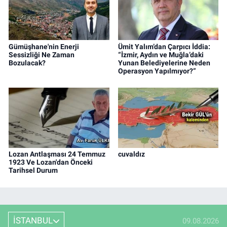
Gümüşhane'nin Enerji
Ümit Yalım’dan Çarpıcı İddia:
Sessizliği Ne Zaman
“İzmir, Aydın ve Muğla’daki
Bozulacak?
Yunan Belediyelerine Neden
Operasyon Yapılmıyor?”
Lozan Antlaşması 24 Temmuz
cuvaldız
1923 Ve Lozan'dan Önceki
Tarihsel Durum
İSTANBUL
09.08.2026