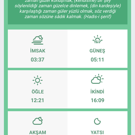
zaman güzel konuşmak, (kendisine) bir şey
söylenildiği zaman güzelce dinlemek, (din kardeşiyle)
karşılaştığı zaman güler yüzlü olmak, söz verdiği
zaman sözüne sâdık kalmak. (Hadis-i şerif)
İMSAK
GÜNEŞ
03:37
05:11
ÖĞLE
İKINDI
12:21
16:09
AKŞAM
YATSI