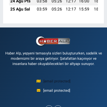
24 Ağu Pts
03:58
05:26
12:17
16:00
18:59
25 Ağu Sal
03:59
05:26
12:17
15:59
18:58
Haber Alp, yepyeni temasıyla sizleri buluştururken, sadelik ve
modernizmi bir araya getiriyor. Şatafattan kaçınıyor ve
insanlara haber okuyabilecekleri bir altyapı sunuyor.
[email protected]
[email protected]