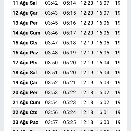
11 Ağu Sal
03:42
05:14
12:20
16:07
19:16
12 Ağu Çar
03:43
05:15
12:20
16:07
19:15
13 Ağu Per
03:45
05:16
12:20
16:06
19:14
14 Ağu Cum
03:46
05:17
12:20
16:06
19:12
15 Ağu Cts
03:47
05:18
12:19
16:05
19:11
16 Ağu Paz
03:48
05:19
12:19
16:05
19:10
17 Ağu Pts
03:50
05:20
12:19
16:04
19:09
18 Ağu Sal
03:51
05:20
12:19
16:04
19:07
19 Ağu Çar
03:52
05:21
12:19
16:03
19:06
20 Ağu Per
03:53
05:22
12:18
16:02
19:05
21 Ağu Cum
03:54
05:23
12:18
16:02
19:03
22 Ağu Cts
03:56
05:24
12:18
16:01
19:02
23 Ağu Paz
03:57
05:25
12:18
16:00
19:01