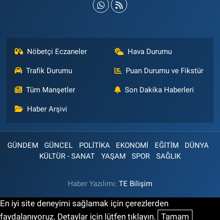
Nöbetçi Eczaneler
Hava Durumu
Trafik Durumu
Puan Durumu ve Fikstür
Tüm Manşetler
Son Dakika Haberleri
Haber Arşivi
GÜNDEM
GÜNCEL
POLİTİKA
EKONOMİ
EĞİTİM
DÜNYA
KÜLTÜR - SANAT
YAŞAM
SPOR
SAĞLIK
Haber Yazılımı:
TE Bilişim
En iyi site deneyimi sağlamak için çerezlerden
faydalanıyoruz. Detaylar için lütfen tıklayın.
Tamam