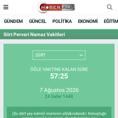
Nöbetçi Eczaneler
GÜNDEM
GÜNCEL
POLİTİKA
EKONOMİ
EĞİTİ
Hava Durumu
Siirt Pervari Namaz Vakitleri
Trafik Durumu
SİİRT
Süper Lig Puan Durumu ve Fikstür
ÖĞLE VAKTINE KALAN SÜRE
Tüm Manşetler
57:25
Son Dakika Haberleri
7 Ağustos 2026
24 Safer 1448
Haber Arşivi
(Şu dört şey kâmil) müminin ahlâkındandır: Konuştuğu