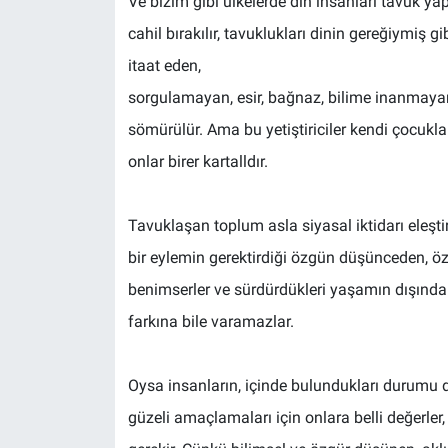
Ve bizim gibi ülkelerde din insanları tavuk yapm
cahil bırakılır, tavuklukları dinin gereğiymiş gibi
itaat eden,
sorgulamayan, esir, bağnaz, bilime inanmayan, d
sömürülür. Ama bu yetiştiriciler kendi çocukla
onlar birer kartalldır.
Tavuklaşan toplum asla siyasal iktidarı eleşt
bir eylemin gerektirdiği özgün düşünceden, ö
benimserler ve sürdürdükleri yaşamın dışınd
farkına bile varamazlar.
Oysa insanların, içinde bulundukları durumu 
güzeli amaçlamaları için onlara belli değerler,