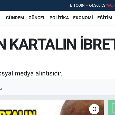
r
DOLAR
47,7069
%0.
EURO
55,0265
%0.
GÜNDEM
GÜNCEL
POLİTİKA
EKONOMİ
EĞİTİM
STERLİN
64,1897
%0.
GRAM ALTIN
6574.81
%1.
 KARTALIN İBRET
BİST100
13.887
%6
BITCOIN
64.360,53
%-0.
osyal medya alıntısıdır.
M