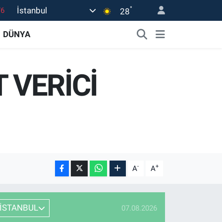
°
İstanbul
17
28
01
DÜNYA
02
44
 VERİCİ
4
76
-
+
A
A
İSTANBUL
07.08.2026