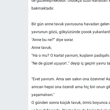
de güzelleşmektedir. Oldukça uzun kanatları v
bakmaktadır.
Bir gün anne tavuk yavrusuna havadan gelen te
yavrunun gözü, gökyüzünde çoook yukarılarda s
"Anne bu ne?" diye sorar.
Anne tavuk;
"Ha o mu? O kartal yavrum, kuşların padişahı.
"Ne de güzel uçuyor!.." deyip iç geçirir yavru t
"Evet yavrum. Ama sen sakın ona özenme! As
amcan hepsi ona özendi ama hiç biri onun gib
yaşamalısın."
O günden sonra küçük tavuk, ömrü boyunca arka