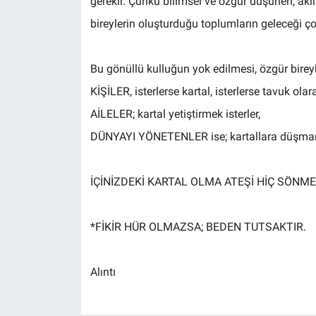
gerekir. Çünkü bilimsel ve özgür düşünen, akl
bireylerin oluşturduğu toplumların geleceği ç
Bu gönüllü kulluğun yok edilmesi, özgür bireyle
KİŞİLER, isterlerse kartal, isterlerse tavuk olarak 
AİLELER; kartal yetiştirmek isterler,
DÜNYAYI YÖNETENLER ise; kartallara düşmandı
İÇİNİZDEKİ KARTAL OLMA ATEŞİ HİÇ SÖNME
*FİKİR HÜR OLMAZSA; BEDEN TUTSAKTIR.
Alıntı