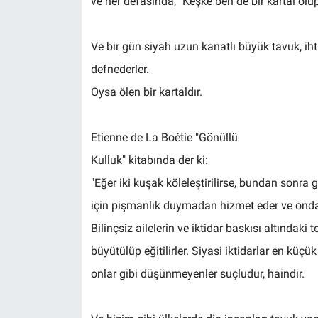
ve her defasında, "Keşke ben de bir kartal olup
Ve bir gün siyah uzun kanatlı büyük tavuk, ihti
defnederler.
Oysa ölen bir kartaldır.
Etienne de La Boétie "Gönüllü
Kulluk" kitabında der ki:
"Eğer iki kuşak köleleştirilirse, bundan sonra
için pişmanlık duymadan hizmet eder ve ondan ö
Bilinçsiz ailelerin ve iktidar baskısı altındaki 
büyütülüp eğitilirler. Siyasi iktidarlar en küç
onlar gibi düşünmeyenler suçludur, haindir.