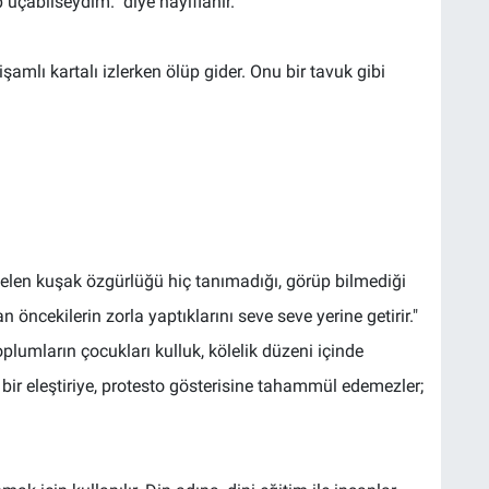
 uçabilseydim." diye hayıflanır.
şamlı kartalı izlerken ölüp gider. Onu bir tavuk gibi
 gelen kuşak özgürlüğü hiç tanımadığı, görüp bilmediği
ncekilerin zorla yaptıklarını seve seve yerine getirir."
toplumların çocukları kulluk, kölelik düzeni içinde
ük bir eleştiriye, protesto gösterisine tahammül edemezler;