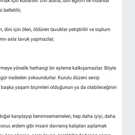
ak için kullanılır. Din adına, dini eğitim ile insanlar
 belletilir,
ini için ölen, öldüren tavuklar yetiştirilir ve toplum
rını asla tavuk yapmazlar,
irmeye yönelik herhangi bir eyleme kalkışamazlar. Böyle
zgür iradeden yoksundurlar. Kurulu düzeni sevip
a başka yaşam biçimleri olduğunun ya da olabileceğinin
doğal karşılayıp benimsememeleri, hep daha iyiyi, daha
 onur, erdem gibi insani davranış kalıpları aşılamak