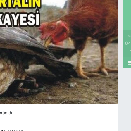
İM
04
tısıdır.