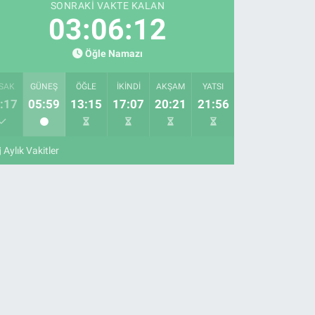
SONRAKI VAKTE KALAN
03:06:11
Öğle Namazı
SAK
GÜNEŞ
ÖĞLE
İKINDI
AKŞAM
YATSI
:17
05:59
13:15
17:07
20:21
21:56
Aylık Vakitler