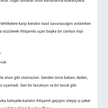
ardır. Diğer tavuklar onun kanatlarına kıskançlıkla
hlikelere karşı kendini nasıl savunacağını anlatırken
üzülerek ihtişamla uçan başka bir canlıya ilişir.
"
avuk.
la onun gibi olamazsın. Senden önce baban, deden,
i uçamadı. Sen bir tavuksun ve bir tavuk gibi
 bahçede kartalın ihtişamlı geçişini izleyip iç çeker