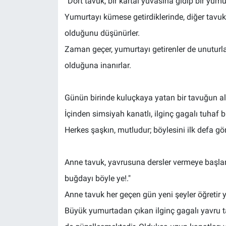
“Dört tavuk, bir kartal yuvasına gidip bir yumur
Yumurtayı kümese getirdiklerinde, diğer tavuk
olduğunu düşünürler.
Zaman geçer, yumurtayı getirenler de unuturla
olduğuna inanırlar.
Günün birinde kuluçkaya yatan bir tavuğun altı
İçinden simsiyah kanatlı, ilginç gagalı tuhaf bi
Herkes şaşkın, mutludur; böylesini ilk defa gö
Anne tavuk, yavrusuna dersler vermeye başlar
buğdayı böyle ye!."
Anne tavuk her geçen gün yeni şeyler öğretir y
Büyük yumurtadan çıkan ilginç gagalı yavru 