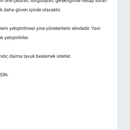
ını öne çıkaran, sorgulayan, gerektiğinde hesap soran
ok daha güven içinde olacaktır.
rin yetiştirilmesi yine yönetenlerin elindedir. Yani
yetiştirilirler.
r; daima tavuk beslemek isterler..
SİN.