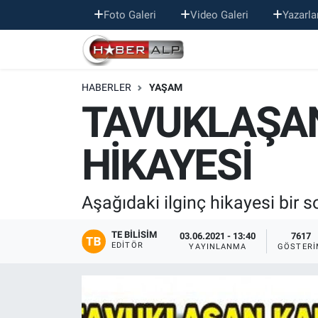
Foto Galeri
Video Galeri
Yazarla
Nöbetçi Eczaneler
HABERLER
YAŞAM
Hava Durumu
TAVUKLAŞAN
Trafik Durumu
HİKAYESİ
Süper Lig Puan Durumu ve Fikstür
Tüm Manşetler
Aşağıdaki ilginç hikayesi bir s
Son Dakika Haberleri
TE BILISIM
03.06.2021 - 13:40
7617
EDITÖR
YAYINLANMA
GÖSTERI
Haber Arşivi