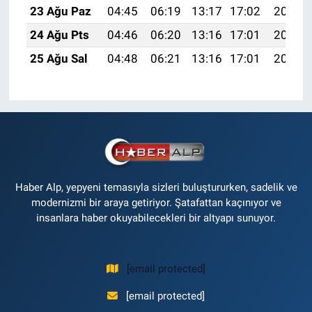
23 Ağu Paz
04:45
06:19
13:17
17:02
20:04
24 Ağu Pts
04:46
06:20
13:16
17:01
20:03
25 Ağu Sal
04:48
06:21
13:16
17:01
20:01
Haber Alp, yepyeni temasıyla sizleri buluştururken, sadelik ve
modernizmi bir araya getiriyor. Şatafattan kaçınıyor ve
insanlara haber okuyabilecekleri bir altyapı sunuyor.
[email protected]
[email protected]