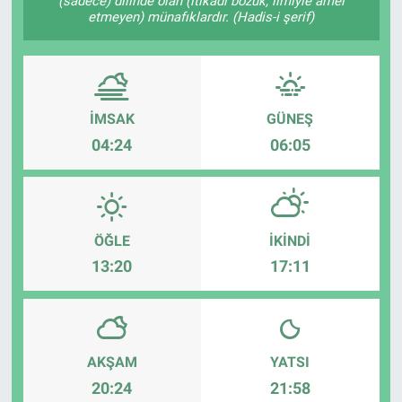
(sadece) dilinde olan (itikadı bozuk, ilmiyle amel
etmeyen) münafıklardır. (Hadis-i şerif)
İMSAK
GÜNEŞ
04:24
06:05
ÖĞLE
İKINDI
13:20
17:11
AKŞAM
YATSI
20:24
21:58