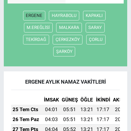
ERGENE
HAYRABOLU
KAPAKLI
M.EREĞLİSİ
MALKARA
SARAY
TEKİRDAĞ
ÇERKEZKÖY
ÇORLU
ŞARKÖY
ERGENE AYLIK NAMAZ VAKITLERI
İMSAK
GÜNEŞ
ÖĞLE
İKINDI
AKŞAM
25 Tem Cts
04:01
05:51
13:21
17:17
20:41
26 Tem Paz
04:03
05:51
13:21
17:17
20:40
27 Tem Pts
04:04
05:52
13:21
17:17
20:39