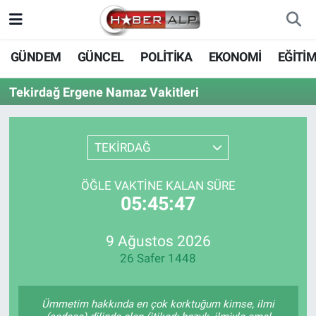
Nöbetçi Eczaneler
GÜNDEM
GÜNCEL
POLİTİKA
EKONOMİ
EĞİTİ
Hava Durumu
Tekirdağ Ergene Namaz Vakitleri
Trafik Durumu
TEKİRDAĞ
Süper Lig Puan Durumu ve Fikstür
ÖĞLE VAKTINE KALAN SÜRE
Tüm Manşetler
05:45:47
Son Dakika Haberleri
9 Ağustos 2026
26 Safer 1448
Haber Arşivi
Ümmetim hakkında en çok korktuğum kimse, ilmi