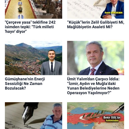
"Çerçeve yasa" teklifine 242
“Küçük”lerin Zelil Galibiyeti Mi,
isimden tepki: "Türk milleti
Mağlûbiyetin Asaleti Mi?
'hayır' diyor"
Gümüşhane'nin Enerji
Ümit Yalım’dan Çarpıcı İddia:
Sessizliği Ne Zaman
“İzmir, Aydın ve Muğla’daki
Bozulacak?
Yunan Belediyelerine Neden
Operasyon Yapılmıyor?”