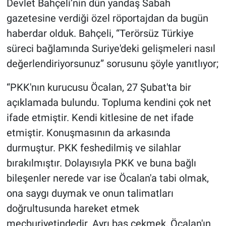
Devlet Bahçeli’nin dün yandaş Sabah
gazetesine verdiği özel röportajdan da bugün
haberdar olduk. Bahçeli, “Terörsüz Türkiye
süreci bağlamında Suriye'deki gelişmeleri nasıl
değerlendiriyorsunuz” sorusunu şöyle yanıtlıyor;
“PKK'nın kurucusu Öcalan, 27 Şubat'ta bir
açıklamada bulundu. Topluma kendini çok net
ifade etmiştir. Kendi kitlesine de net ifade
etmiştir. Konuşmasının da arkasında
durmuştur. PKK feshedilmiş ve silahlar
bırakılmıştır. Dolayısıyla PKK ve buna bağlı
bileşenler nerede var ise Öcalan'a tabi olmak,
ona saygı duymak ve onun talimatları
doğrultusunda hareket etmek
mecburiyetindedir. Ayrı baş çekmek, Öcalan'ın