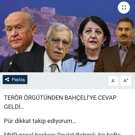
Paylaş
-
+
A
A
TERÖR ÖRGÜTÜNDEN BAHÇELİ’YE CEVAP
GELDİ…
Pür dikkat takip ediyorum…
MHP genel başkanı Devlet Bahçeli, bir hafta