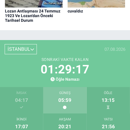
Lozan Antlaşması 24 Temmuz
cuvaldız
1923 Ve Lozan'dan Önceki
Tarihsel Durum
İSTANBUL
07.08.2026
SONRAKI VAKTE KALAN
01:29:17
Öğle Namazı
İMSAK
GÜNEŞ
ÖĞLE
04:17
05:59
13:15
İKINDI
AKŞAM
YATSI
17:07
20:21
21:56