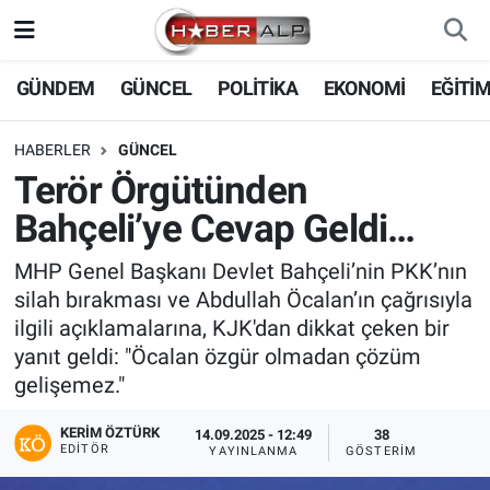
Nöbetçi Eczaneler
GÜNDEM
GÜNCEL
POLİTİKA
EKONOMİ
EĞİTİ
Hava Durumu
HABERLER
GÜNCEL
Terör Örgütünden
Trafik Durumu
Bahçeli’ye Cevap Geldi…
Süper Lig Puan Durumu ve Fikstür
MHP Genel Başkanı Devlet Bahçeli’nin PKK’nın
silah bırakması ve Abdullah Öcalan’ın çağrısıyla
Tüm Manşetler
ilgili açıklamalarına, KJK'dan dikkat çeken bir
yanıt geldi: "Öcalan özgür olmadan çözüm
Son Dakika Haberleri
gelişemez."
Haber Arşivi
KERIM ÖZTÜRK
14.09.2025 - 12:49
38
EDITÖR
YAYINLANMA
GÖSTERIM