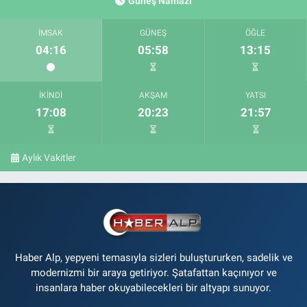
Güneş Namazı
İMSAK
GÜNEŞ
ÖĞLE
04:16
05:58
13:15
İKINDI
AKŞAM
YATSI
17:08
20:23
21:57
Aylık Vakitler
Haber Alp, yepyeni temasıyla sizleri buluştururken, sadelik ve
modernizmi bir araya getiriyor. Şatafattan kaçınıyor ve
insanlara haber okuyabilecekleri bir altyapı sunuyor.