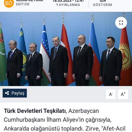
18.03.2023 - 12:47
524
EDITÖR
YAYINLANMA
GÖSTERIM
Paylaş
-
+
A
A
Türk Devletleri Teşkilatı
, Azerbaycan
Cumhurbaşkanı İlham Aliyev'in çağrısıyla,
Ankara'da olağanüstü toplandı. Zirve, "Afet-Acil