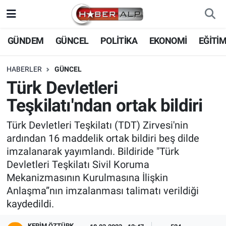
Nöbetçi Eczaneler
GÜNDEM
GÜNCEL
POLİTİKA
EKONOMİ
EĞİTİ
Hava Durumu
HABERLER
GÜNCEL
Türk Devletleri
Trafik Durumu
Teşkilatı'ndan ortak bildiri
Süper Lig Puan Durumu ve Fikstür
Türk Devletleri Teşkilatı (TDT) Zirvesi'nin
ardından 16 maddelik ortak bildiri beş dilde
Tüm Manşetler
imzalanarak yayımlandı. Bildiride "Türk
Devletleri Teşkilatı Sivil Koruma
Son Dakika Haberleri
Mekanizmasının Kurulmasına İlişkin
Anlaşma”nın imzalanması talimatı verildiği
Haber Arşivi
kaydedildi.
KERIM ÖZTÜRK