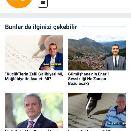
Bunlar da ilginizi çekebilir
“Küçük”lerin Zelil Galibiyeti Mi,
Gümüşhane'nin Enerji
Mağlûbiyetin Asaleti Mi?
Sessizliği Ne Zaman
Bozulacak?