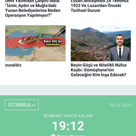
Ümit Yalım’dan Çarpıcı İddia:
Lozan Antlaşması 24 Temmuz
“İzmir, Aydın ve Muğla’daki
1923 Ve Lozan'dan Önceki
Yunan Belediyelerine Neden
Tarihsel Durum
Operasyon Yapılmıyor?”
cuvaldız
Beyin Göçü ve Nitelikli Nüfus
Kaybı: Gümüşhane'nin
Geleceğini Kim İnşa Edecek?
İSTANBUL
06.08.2026
SONRAKI VAKTE KALAN
19:11