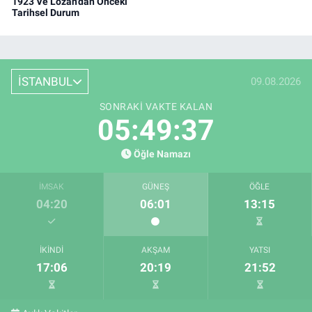
1923 Ve Lozan'dan Önceki
Tarihsel Durum
İSTANBUL
09.08.2026
SONRAKI VAKTE KALAN
05:49:36
Öğle Namazı
İMSAK
GÜNEŞ
ÖĞLE
04:20
06:01
13:15
İKINDI
AKŞAM
YATSI
17:06
20:19
21:52