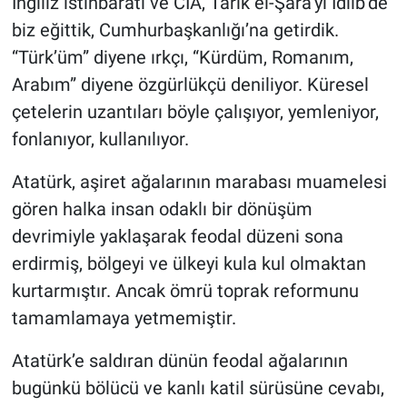
İngiliz istihbaratı ve CIA, Tarık el-Şara’yı İdlib’de
biz eğittik, Cumhurbaşkanlığı’na getirdik.
“Türk’üm” diyene ırkçı, “Kürdüm, Romanım,
Arabım” diyene özgürlükçü deniliyor. Küresel
çetelerin uzantıları böyle çalışıyor, yemleniyor,
fonlanıyor, kullanılıyor.
Atatürk, aşiret ağalarının marabası muamelesi
gören halka insan odaklı bir dönüşüm
devrimiyle yaklaşarak feodal düzeni sona
erdirmiş, bölgeyi ve ülkeyi kula kul olmaktan
kurtarmıştır. Ancak ömrü toprak reformunu
tamamlamaya yetmemiştir.
Atatürk’e saldıran dünün feodal ağalarının
bugünkü bölücü ve kanlı katil sürüsüne cevabı,