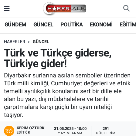
Nöbetçi Eczaneler
GÜNDEM
GÜNCEL
POLİTİKA
EKONOMİ
EĞİTİ
Hava Durumu
HABERLER
GÜNCEL
Türk ve Türkçe giderse,
Trafik Durumu
Türkiye gider!
Süper Lig Puan Durumu ve Fikstür
Diyarbakır surlarına asılan semboller üzerinden
Türk milli kimliği, Cumhuriyet değerleri ve etnik
Tüm Manşetler
temelli ayrılıkçılık konularını sert bir dille ele
alan bu yazı, dış müdahalelere ve tarihi
Son Dakika Haberleri
çarpıtmalara karşı güçlü bir uyarı niteliği
taşıyor.
Haber Arşivi
KERIM ÖZTÜRK
31.05.2025 - 10:00
291
EDITÖR
YAYINLANMA
GÖSTERIM