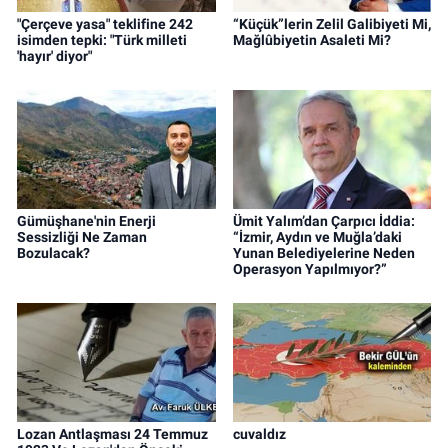
"Çerçeve yasa" teklifine 242
“Küçük”lerin Zelil Galibiyeti Mi,
isimden tepki: "Türk milleti
Mağlûbiyetin Asaleti Mi?
'hayır' diyor"
Gümüşhane'nin Enerji
Ümit Yalım’dan Çarpıcı İddia:
Sessizliği Ne Zaman
“İzmir, Aydın ve Muğla’daki
Bozulacak?
Yunan Belediyelerine Neden
Operasyon Yapılmıyor?”
Lozan Antlaşması 24 Temmuz
cuvaldız