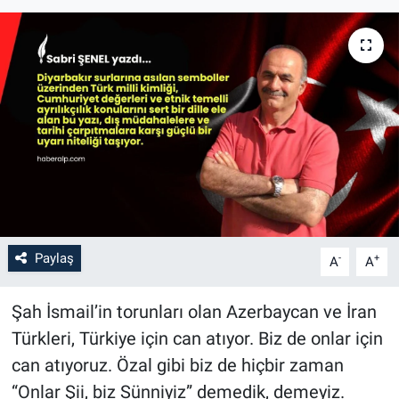
Paylaş
-
+
A
A
Şah İsmail’in torunları olan Azerbaycan ve İran
Türkleri, Türkiye için can atıyor. Biz de onlar için
can atıyoruz. Özal gibi biz de hiçbir zaman
“Onlar Şii, biz Sünniyiz” demedik, demeyiz.