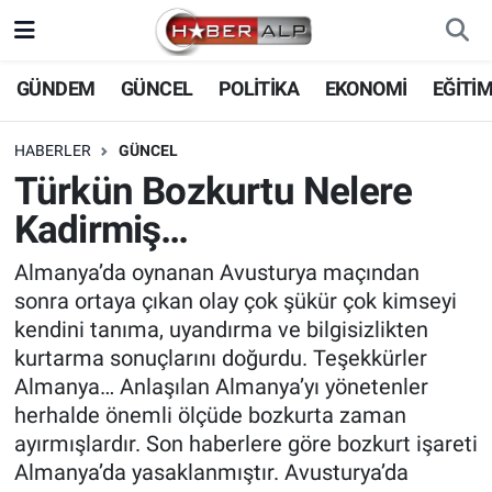
Nöbetçi Eczaneler
GÜNDEM
GÜNCEL
POLİTİKA
EKONOMİ
EĞİTİ
Hava Durumu
HABERLER
GÜNCEL
Türkün Bozkurtu Nelere
Trafik Durumu
Kadirmiş…
Süper Lig Puan Durumu ve Fikstür
Almanya’da oynanan Avusturya maçından
sonra ortaya çıkan olay çok şükür çok kimseyi
Tüm Manşetler
kendini tanıma, uyandırma ve bilgisizlikten
kurtarma sonuçlarını doğurdu. Teşekkürler
Son Dakika Haberleri
Almanya… Anlaşılan Almanya’yı yönetenler
herhalde önemli ölçüde bozkurta zaman
Haber Arşivi
ayırmışlardır. Son haberlere göre bozkurt işareti
Almanya’da yasaklanmıştır. Avusturya’da