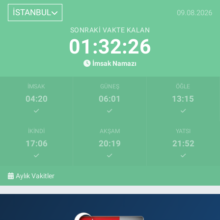
İSTANBUL
09.08.2026
SONRAKI VAKTE KALAN
01:32:25
İmsak Namazı
İMSAK
GÜNEŞ
ÖĞLE
04:20
06:01
13:15
İKINDI
AKŞAM
YATSI
17:06
20:19
21:52
Aylık Vakitler