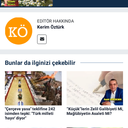
EDITÖR HAKKINDA
Kerim Öztürk
Bunlar da ilginizi çekebilir
"Çerçeve yasa" teklifine 242
“Küçük”lerin Zelil Galibiyeti Mi,
isimden tepki: "Türk milleti
Mağlûbiyetin Asaleti Mi?
'hayır' diyor"