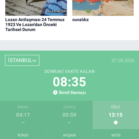
Lozan Antlaşması 24 Temmuz
cuvaldız
1923 Ve Lozan'dan Önceki
Tarihsel Durum
İSTANBUL
07.08.2026
SONRAKI VAKTE KALAN
08:34
İkindi Namazı
İMSAK
GÜNEŞ
ÖĞLE
04:17
05:59
13:15
İKINDI
AKŞAM
YATSI