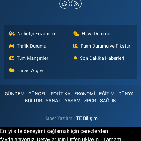
Nöbetçi Eczaneler
Hava Durumu
Trafik Durumu
Puan Durumu ve Fikstür
Tüm Manşetler
Son Dakika Haberleri
Haber Arşivi
GÜNDEM
GÜNCEL
POLİTİKA
EKONOMİ
EĞİTİM
DÜNYA
KÜLTÜR - SANAT
YAŞAM
SPOR
SAĞLIK
Haber Yazılımı:
TE Bilişim
En iyi site deneyimi sağlamak için çerezlerden
faydalanıyoruz. Detaylar için lütfen tıklayın.
Tamam