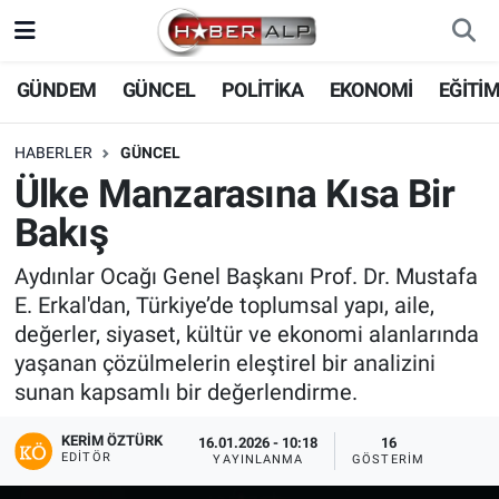
Nöbetçi Eczaneler
GÜNDEM
GÜNCEL
POLİTİKA
EKONOMİ
EĞİTİ
Hava Durumu
HABERLER
GÜNCEL
Ülke Manzarasına Kısa Bir
Trafik Durumu
Bakış
Süper Lig Puan Durumu ve Fikstür
Aydınlar Ocağı Genel Başkanı Prof. Dr. Mustafa
E. Erkal'dan, Türkiye’de toplumsal yapı, aile,
Tüm Manşetler
değerler, siyaset, kültür ve ekonomi alanlarında
yaşanan çözülmelerin eleştirel bir analizini
Son Dakika Haberleri
sunan kapsamlı bir değerlendirme.
Haber Arşivi
KERIM ÖZTÜRK
16.01.2026 - 10:18
16
EDITÖR
YAYINLANMA
GÖSTERIM