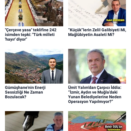
"Çerçeve yasa" teklifine 242
“Küçük”lerin Zelil Galibiyeti Mi,
isimden tepki: "Türk milleti
Mağlûbiyetin Asaleti Mi?
'hayır' diyor"
Gümüşhane'nin Enerji
Ümit Yalım’dan Çarpıcı İddia:
Sessizliği Ne Zaman
“İzmir, Aydın ve Muğla’daki
Bozulacak?
Yunan Belediyelerine Neden
Operasyon Yapılmıyor?”