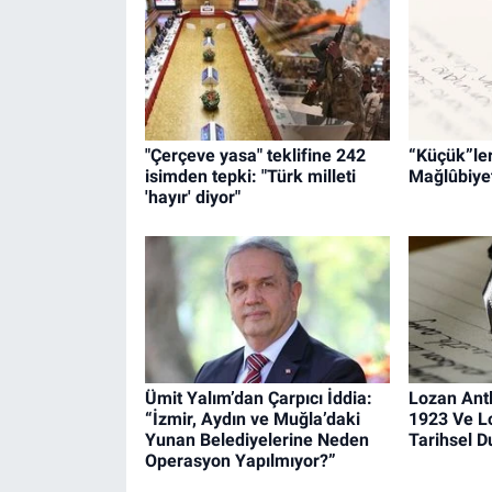
"Çerçeve yasa" teklifine 242
“Küçük”leri
isimden tepki: "Türk milleti
Mağlûbiyet
'hayır' diyor"
Ümit Yalım’dan Çarpıcı İddia:
Lozan Ant
“İzmir, Aydın ve Muğla’daki
1923 Ve L
Yunan Belediyelerine Neden
Tarihsel 
Operasyon Yapılmıyor?”