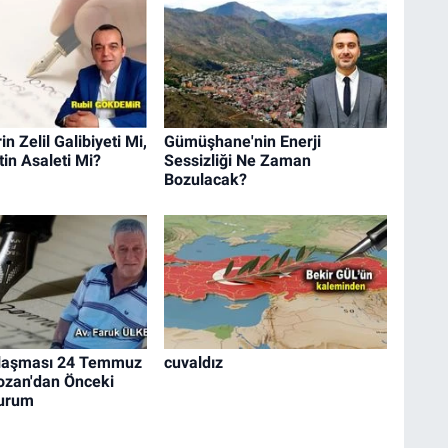
n Zelil Galibiyeti Mi,
Gümüşhane'nin Enerji
in Asaleti Mi?
Sessizliği Ne Zaman
Bozulacak?
laşması 24 Temmuz
cuvaldız
ozan'dan Önceki
Durum