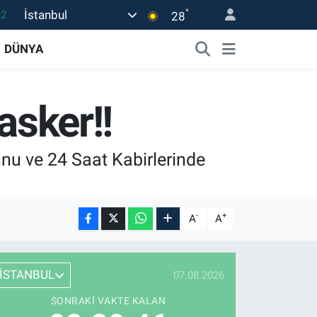
°
İstanbul
.2
28
17
DÜNYA
27
35
asker!!
12
19
nu ve 24 Saat Kabirlerinde
-
+
A
A
İSTANBUL
07.08.2026
SONRAKI VAKTE KALAN