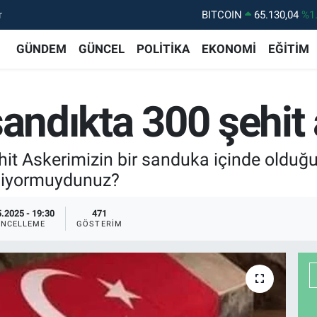
r
BITCOIN
65.130,04
%1
DOLAR
47,7106
%0.
GÜNDEM
GÜNCEL
POLİTİKA
EKONOMİ
EĞİTİM
EURO
55,1652
%0.
STERLİN
64,4046
%0.
sandıkta 300 şehit 
GRAM ALTIN
6618.49
%2.
BİST100
13.773
%-
it Askerimizin bir sanduka içinde olduğu
iliyormuydunuz?
.2025 - 19:30
471
NCELLEME
GÖSTERIM