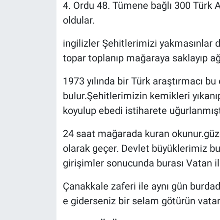
4. Ordu 48. Tümene bağlı 300 Türk As
oldular.
ingilizler Şehitlerimizi yakmasınlar
topar toplanıp mağaraya saklayıp ağz
1973 yılında bir Türk araştırmacı bu 
bulur.Şehitlerimizin kemikleri yıka
koyulup ebedi istiharete uğurlanmışt
24 saat mağarada kuran okunur.güzel 
olarak geçer. Devlet büyüklerimiz b
girişimler sonucunda burası Vatan il
Çanakkale zaferi ile aynı gün burda
e giderseniz bir selam götürün vatan 