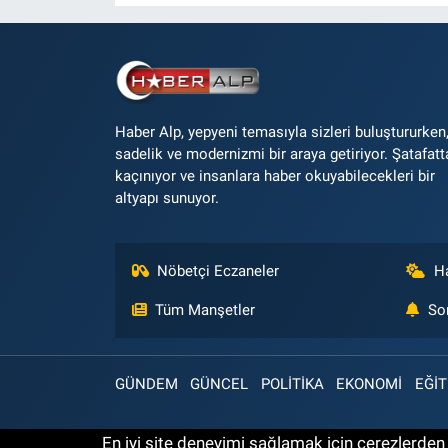
Haber Alp, yepyeni temasıyla sizleri buluştururken
sadelik ve modernizmi bir araya getiriyor. Şatafatt
kaçınıyor ve insanlara haber okuyabilecekleri bir
altyapı sunuyor.
Nöbetçi Eczaneler
H
Tüm Manşetler
So
GÜNDEM
GÜNCEL
POLİTİKA
EKONOMİ
EĞİT
En iyi site deneyimi sağlamak için çerezlerden f