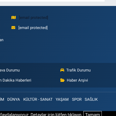
[email protected]
[email protected]
,
an
ava Durumu
Trafik Durumu
n Dakika Haberleri
Haber Arşivi
İM
DÜNYA
KÜLTÜR - SANAT
YAŞAM
SPOR
SAĞLIK
aydalanıyoruz. Detaylar için lütfen tıklayın.
Tamam