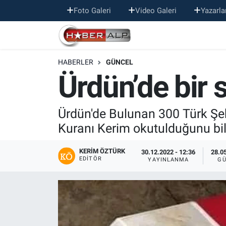
Foto Galeri
Video Galeri
Yazarla
Nöbetçi Eczaneler
HABERLER
GÜNCEL
Hava Durumu
Ürdün’de bir 
Trafik Durumu
Ürdün'de Bulunan 300 Türk Şeh
Süper Lig Puan Durumu ve Fikstür
Kuranı Kerim okutulduğunu b
Tüm Manşetler
KERIM ÖZTÜRK
30.12.2022 - 12:36
28.05
EDITÖR
YAYINLANMA
GÜ
Son Dakika Haberleri
Haber Arşivi