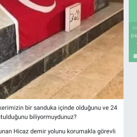
İM
04
kerimizin bir sanduka içinde olduğunu ve 24
kutulduğunu biliyormuydunuz?
unan Hicaz demir yolunu korumakla görevli