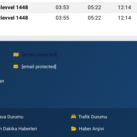
levvel 1448
03:53
05:22
12:14
levvel 1448
03:55
05:22
12:14
[email protected]
[email protected]
,
an
ava Durumu
Trafik Durumu
n Dakika Haberleri
Haber Arşivi