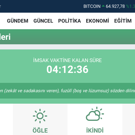
r
BITCOIN
64.927,78
%1.
DOLAR
47,5894
%0.
GÜNDEM
GÜNCEL
POLİTİKA
EKONOMİ
EĞİTİM
EURO
55,0398
%-0.
eri
STERLİN
64,1581
%0.
GRAM ALTIN
6508.83
%4.
İMSAK VAKTINE KALAN SÜRE
BİST100
13.703
%1
04:12:36
en (zekât ve sadakasını veren), fuzûlî (boş ve lüzumsuz) sözden dilin
ÖĞLE
İKINDI