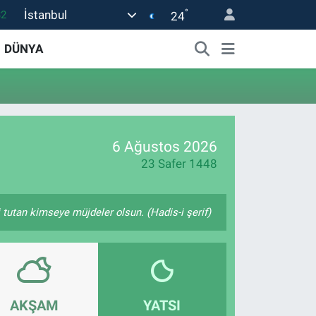
°
İstanbul
32
24
08
DÜNYA
02
16
44
1
6 Ağustos 2026
23 Safer 1448
i tutan kimseye müjdeler olsun. (Hadis-i şerif)
AKŞAM
YATSI