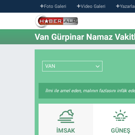
Foto Galeri
Video Galeri
Yazarla
Nöbetçi Eczaneler
Van Gürpinar Namaz Vakitl
Hava Durumu
Trafik Durumu
VAN
Süper Lig Puan Durumu ve Fikstür
Tüm Manşetler
İlmi ile amel eden, malının fazlasını infâk ed
Son Dakika Haberleri
Haber Arşivi
İMSAK
GÜNEŞ