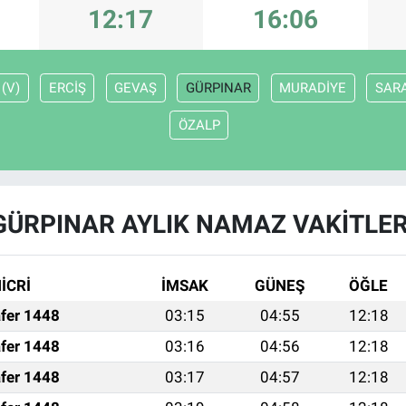
12:17
16:06
(V)
ERCİŞ
GEVAŞ
GÜRPINAR
MURADİYE
SARA
ÖZALP
GÜRPINAR AYLIK NAMAZ VAKITLER
İCRİ
İMSAK
GÜNEŞ
ÖĞLE
fer 1448
03:15
04:55
12:18
fer 1448
03:16
04:56
12:18
fer 1448
03:17
04:57
12:18