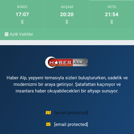
İKINDI
AKŞAM
YATSI
17:07
20:20
21:54
Aylık Vakitler
Haber Alp, yepyeni temasıyla sizleri buluştururken, sadelik ve
modernizmi bir araya getiriyor. Şatafattan kaçınıyor ve
insanlara haber okuyabilecekleri bir altyapı sunuyor.
[email protected]
[email protected]