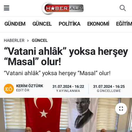
Nöbetçi Eczaneler
GÜNDEM
GÜNCEL
POLİTİKA
EKONOMİ
EĞİTİ
Hava Durumu
HABERLER
GÜNCEL
“Vatani ahlâk” yoksa herşey
Trafik Durumu
“Masal” olur!
Süper Lig Puan Durumu ve Fikstür
“Vatani ahlâk” yoksa herşey “Masal” olur!
Tüm Manşetler
KERIM ÖZTÜRK
31.07.2024 - 16:22
31.07.2024 - 16:25
EDITÖR
YAYINLANMA
GÜNCELLEME
Son Dakika Haberleri
Haber Arşivi