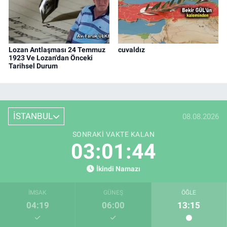
Lozan Antlaşması 24 Temmuz
cuvaldız
1923 Ve Lozan'dan Önceki
Tarihsel Durum
İSTANBUL
08.08.2026
SONRAKI VAKTE KALAN
03:01:44
İkindi Namazı
İMSAK
GÜNEŞ
ÖĞLE
04:19
06:00
13:15