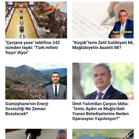
"Çerçeve yasa" teklifine 242
“Küçük”lerin Zelil Galibiyeti Mi,
isimden tepki: "Türk milleti
Mağlûbiyetin Asaleti Mi?
'hayır' diyor"
Gümüşhane'nin Enerji
Ümit Yalım’dan Çarpıcı İddia:
Sessizliği Ne Zaman
“İzmir, Aydın ve Muğla’daki
Bozulacak?
Yunan Belediyelerine Neden
Operasyon Yapılmıyor?”