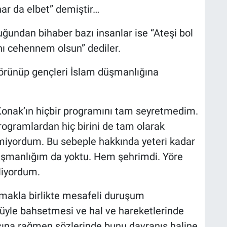
anar da elbet” demiştir…
ğundan bihaber bazı insanlar ise “Ateşi bol
nı cehennem olsun” dediler.
görünüp gençleri İslam düşmanlığına
onak’ın hiçbir programını tam seyretmedim.
ogramlardan hiç birini de tam olarak
miyordum. Bu sebeple hakkında yeteri kadar
düşmanlığım da yoktu. Hem şehrimdi. Yöre
iliyordum.
amakla birlikte mesafeli duruşum
üyle bahsetmesi ve hal ve hareketlerinde
sına rağmen sözlerinde bunu davranış haline