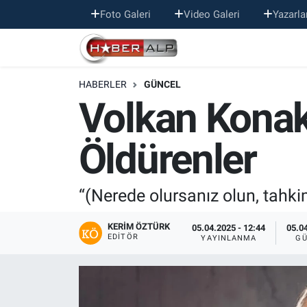
Foto Galeri
Video Galeri
Yazarla
Nöbetçi Eczaneler
HABERLER
GÜNCEL
Hava Durumu
Volkan Konak
Trafik Durumu
Öldürenler
Süper Lig Puan Durumu ve Fikstür
Tüm Manşetler
“(Nerede olursanız olun, tahki
Son Dakika Haberleri
KERIM ÖZTÜRK
05.04.2025 - 12:44
05.04
EDITÖR
YAYINLANMA
GÜ
Haber Arşivi