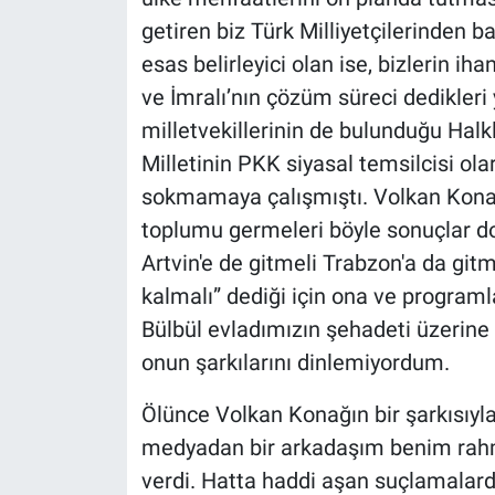
getiren biz Türk Milliyetçilerinden 
esas belirleyici olan ise, bizlerin ih
ve İmralı’nın çözüm süreci dedikleri 
milletvekillerinin de bulunduğu Halk
Milletinin PKK siyasal temsilcisi ola
sokmamaya çalışmıştı. Volkan Konak 
toplumu germeleri böyle sonuçlar do
Artvin'e de gitmeli Trabzon'a da gi
kalmalı” dediği için ona ve programl
Bülbül evladımızın şehadeti üzerine 
onun şarkılarını dinlemiyordum.
Ölünce Volkan Konağın bir şarkısıyla
medyadan bir arkadaşım benim rahm
verdi. Hatta haddi aşan suçlamalard