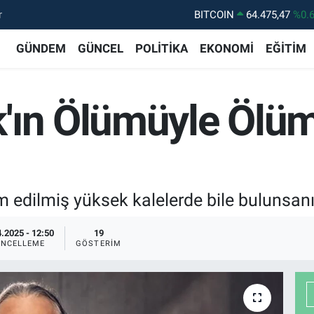
r
DOLAR
47,5971
%0.
EURO
55,1336
%0.
GÜNDEM
GÜNCEL
POLİTİKA
EKONOMİ
EĞİTİM
STERLİN
64,2534
%0.
GRAM ALTIN
6518.23
%0.
'ın Ölümüyle Ölü
BİST100
13.703
%
BITCOIN
64.475,47
%0.
m edilmiş yüksek kalelerde bile bulunsanız
.2025 - 12:50
19
NCELLEME
GÖSTERIM