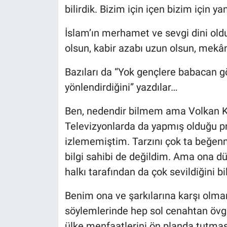
bilirdik. Bizim için içen bizim için y
İslam’ın merhamet ve sevgi dini oldu
olsun, kabir azabı uzun olsun, mekâ
Bazıları da “Yok gençlere babacan 
yönlendirdiğini” yazdılar…
Ben, nedendir bilmem ama Volkan K
Televizyonlarda da yapmış olduğu pr
izlememiştim. Tarzını çok ta beğen
bilgi sahibi de değildim. Ama ona 
halkı tarafından da çok sevildiğini b
Benim ona ve şarkılarına karşı olm
söylemlerinde hep sol cenahtan övg
ülke menfaatlerini ön planda tutma