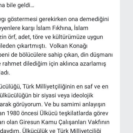
a bile geldi…
aygı göstermesi gerekirken ona demediğini
yenlere karşı İslam Fıkhına, İslam
zin örf, adet, töre ve kültürümüze uygun
ileden çıkartmıştı. Volkan Konağı
 beni de bölücülere sahip çıkan, din düşmanı
e rahmet dilediğim için aklınca azarlamış
adı.
cülüğü, Türk Milliyetçiliğinin en saf ve en
ülkücülüğün bir siyasi veya ideolojik
larak görüyorum. Ve bu samimi anlayışın
n 1980 öncesi Ülkücü teşkilatlarda görev
arı olan Giresun Kamu Çalışanları Vakfının
daydım. Ülkücülük ve Türk Milliyetçiliği