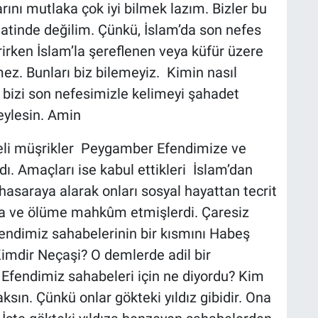
arını mutlaka çok iyi bilmek lazım. Bizler bu
naatinde değilim. Çünkü, İslam’da son nefes
irken İslam’la şereflenen veya küfür üzere
mez. Bunları biz bilemeyiz. Kimin nasıl
bizi son nefesimizle kelimeyi şahadet
eylesin. Amin
keli müşrikler Peygamber Efendimize ve
dı. Amaçları ise kabul ettikleri İslam’dan
saraya alarak onları sosyal hayattan tecrit
ığa ve ölüme mahkûm etmişlerdi. Çaresiz
endimiz sahabelerinin bir kısmını Habeş
Kimdir Neçaşi? O demlerde adil bir
 Efendimiz sahabeleri için ne diyordu? Kim
ın. Çünkü onlar gökteki yıldız gibidir. Ona