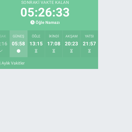
SONRAKI VAKTE KALAN
05:26:32
Öğle Namazı
SAK
GÜNEŞ
ÖĞLE
İKINDI
AKŞAM
YATSI
:16
05:58
13:15
17:08
20:23
21:57
Aylık Vakitler