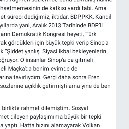
bahsetmemesinin de katkısı vardı tabi. Ama
anet süreci dediğimiz, iktidar, BDP,PKK, Kandil
yıllarda yani, Aralık 2013 Tarihinde BDP’li
ların Demokratik Kongresi heyeti, Türk
rak gördükleri için büyük tepki verip Sinop'a
“Şiddet yanlış. Siyasi ikbal bekleyenlerin
ğruyor. O insanlar Sinop'a da gitmeli
tmeli Maçka'da benim evimde de
arına tavırlıydım. Gerçi daha sonra Eren
sözlerine açıklık getirmişti ama yine de ben
 birlikte rahmet dilemiştim. Sosyal
et dileyen paylaşımıma büyük bir tepki
a yaptı. Hatta hızını alamayarak Volkan