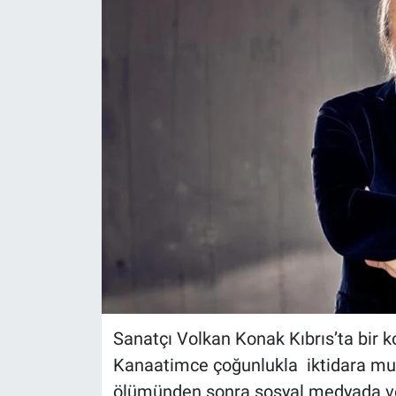
Sanatçı Volkan Konak Kıbrıs’ta bir k
Kanaatimce çoğunlukla iktidara muh
ölümünden sonra sosyal medyada v