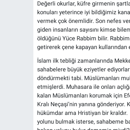
Değerli okurlar, küfre girmenin şartl
konuları yeterince iyi bildiğimiz ka
vermek çok önemlidir. Son nefes ver
giden insanların sayısını kimse bile
öldüğünü Yüce Rabbim bilir. Rabbim 
getirerek çene kapayan kullarından 
İslam ilk tebliği zamanlarında Mek
sahabelere büyük eziyetler ediyorlar
döndürmekti tabi. Müslümanları muha
etmişlerdi. Muhasara ile onları açl
kalan Müslümanları korumak için Ef
Kralı Neçaşi’nin yanına gönderiyor. 
hükümdar ama Hristiyan bir kraldır.
yolunu bulmak isterse, sahabeme baks