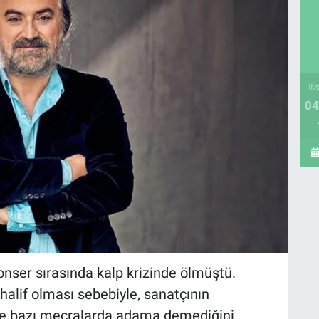
İM
04
onser sırasında kalp krizinde ölmüştü.
alif olması sebebiyle, sanatçının
e bazı mecralarda adama demediğini