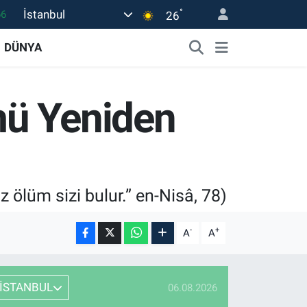
°
İstanbul
05
26
18
DÜNYA
22
39
mü Yeniden
0
66
 ölüm sizi bulur.” en-Nisâ, 78)
-
+
A
A
İSTANBUL
06.08.2026