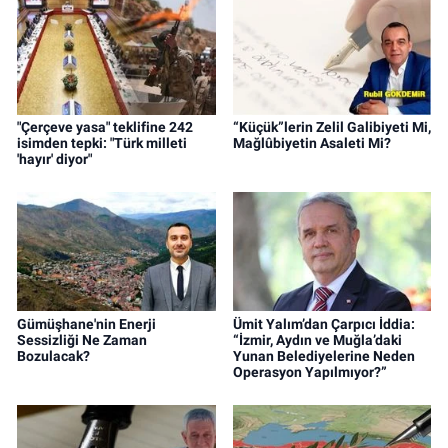
"Çerçeve yasa" teklifine 242
“Küçük”lerin Zelil Galibiyeti Mi,
isimden tepki: "Türk milleti
Mağlûbiyetin Asaleti Mi?
'hayır' diyor"
Gümüşhane'nin Enerji
Ümit Yalım’dan Çarpıcı İddia:
Sessizliği Ne Zaman
“İzmir, Aydın ve Muğla’daki
Bozulacak?
Yunan Belediyelerine Neden
Operasyon Yapılmıyor?”