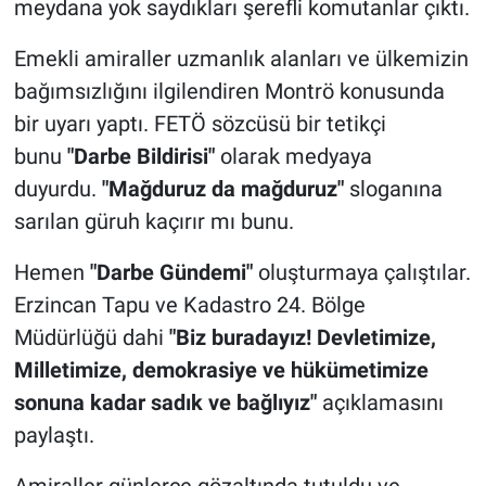
meydana yok saydıkları şerefli komutanlar çıktı.
Emekli amiraller uzmanlık alanları ve ülkemizin
bağımsızlığını ilgilendiren Montrö konusunda
bir uyarı yaptı. FETÖ sözcüsü bir tetikçi
bunu
"Darbe Bildirisi"
olarak medyaya
duyurdu.
"Mağduruz da mağduruz"
sloganına
sarılan güruh kaçırır mı bunu.
Hemen
"Darbe Gündemi"
oluşturmaya çalıştılar.
Erzincan Tapu ve Kadastro 24. Bölge
Müdürlüğü dahi
"Biz buradayız! Devletimize,
Milletimize, demokrasiye ve hükümetimize
sonuna kadar sadık ve bağlıyız"
açıklamasını
paylaştı.
Amiraller günlerce gözaltında tutuldu ve