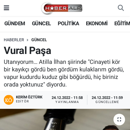
Nöbetçi Eczaneler
GÜNDEM
GÜNCEL
POLİTİKA
EKONOMİ
EĞİTİ
Hava Durumu
HABERLER
GÜNCEL
Vural Paşa
Trafik Durumu
Utanıyorum… Atilla İlhan şiirinde "Cinayeti kör
Süper Lig Puan Durumu ve Fikstür
bir kayıkçı gördü ben gördüm kulaklarım gördü,
vapur kudurdu kuduz gibi böğürdü, hiç biriniz
Tüm Manşetler
orada yoktunuz" diyordu.
Son Dakika Haberleri
KERIM ÖZTÜRK
24.12.2022 - 11:58
24.12.2022 - 11:59
EDITÖR
YAYINLANMA
GÜNCELLEME
Haber Arşivi