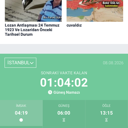
Lozan Antlaşması 24 Temmuz
cuvaldız
1923 Ve Lozan'dan Önceki
Tarihsel Durum
İSTANBUL
08.08.2026
SONRAKI VAKTE KALAN
01:04:01
Güneş Namazı
İMSAK
GÜNEŞ
ÖĞLE
04:19
06:00
13:15