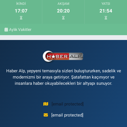
İKINDI
AKŞAM
YATSI
17:07
20:20
21:54
Aylık Vakitler
Haber Alp, yepyeni temasıyla sizleri buluştururken, sadelik ve
modernizmi bir araya getiriyor. Şatafattan kaçınıyor ve
insanlara haber okuyabilecekleri bir altyapı sunuyor.
[email protected]
[email protected]