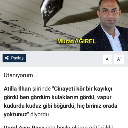
Paylaş
-
+
A
A
Utanıyorum…
Atilla İlhan
şiirinde
"Cinayeti kör bir kayıkçı
gördü ben gördüm kulaklarım gördü, vapur
kudurdu kuduz gibi böğürdü, hiç biriniz orada
yoktunuz"
diyordu.
Vural Avar Paşa
işte böyle ölüme götürüldü.