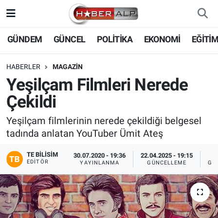
Nöbetçi Eczaneler
GÜNDEM
GÜNCEL
POLİTİKA
EKONOMİ
EĞİTİ
Hava Durumu
HABERLER
MAGAZİN
Yeşilçam Filmleri Nerede
Trafik Durumu
Çekildi
Süper Lig Puan Durumu ve Fikstür
Yeşilçam filmlerinin nerede çekildiği belgesel
tadında anlatan YouTuber Ümit Ateş
Tüm Manşetler
TE BILISIM
30.07.2020 - 19:36
22.04.2025 - 19:15
Son Dakika Haberleri
EDITÖR
YAYINLANMA
GÜNCELLEME
GÖ
Haber Arşivi