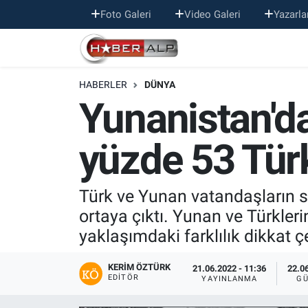
Foto Galeri
Video Galeri
Yazarla
Nöbetçi Eczaneler
HABERLER
DÜNYA
Hava Durumu
Yunanistan'da
Trafik Durumu
yüzde 53 Tür
Süper Lig Puan Durumu ve Fikstür
Tüm Manşetler
Türk ve Yunan vatandaşların so
ortaya çıktı. Yunan ve Türkler
Son Dakika Haberleri
yaklaşımdaki farklılık dikkat çe
Haber Arşivi
KERIM ÖZTÜRK
21.06.2022 - 11:36
22.06
EDITÖR
YAYINLANMA
GÜ