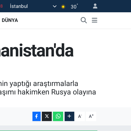
°
İstanbul
30
18
DÜNYA
32
38
03
anistan'da
14
in yaptığı araştırmalarla
aklaşımı hakimken Rusya olayına
-
+
A
A