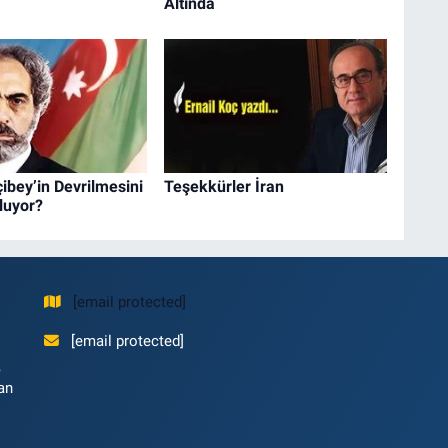
Altında
çibey’in Devrilmesini
Teşekkürler İran
luyor?
[email protected]
[email protected]
,
an