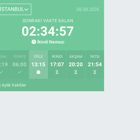
İSTANBUL
08.08.2026
SONRAKI VAKTE KALAN
02:34:56
İkindi Namazı
SAK
GÜNEŞ
ÖĞLE
İKINDI
AKŞAM
YATSI
:19
06:00
13:15
17:07
20:20
21:54
Aylık Vakitler