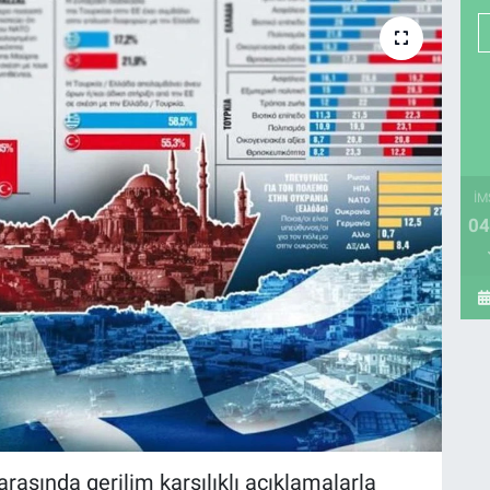
İM
04
asında gerilim karşılıklı açıklamalarla