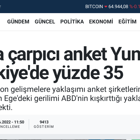
r
DOLAR
47,7436
%0.
GÜNDEM
GÜNCEL
POLİTİKA
EKONOMİ
EĞİTİM
EURO
55,2510
%0.
STERLİN
64,4811
%0.
GRAM ALTIN
6660.55
%0.
 çarpıcı anket Yun
BİST100
13.779
%-
kiye'de yüzde 35
n gelişmelere yaklaşımı anket şirketlerin
in Ege'deki gerilimi ABD'nin kışkırttığı y
kti.
.2022 - 11:50
9413
NCELLEME
GÖSTERIM