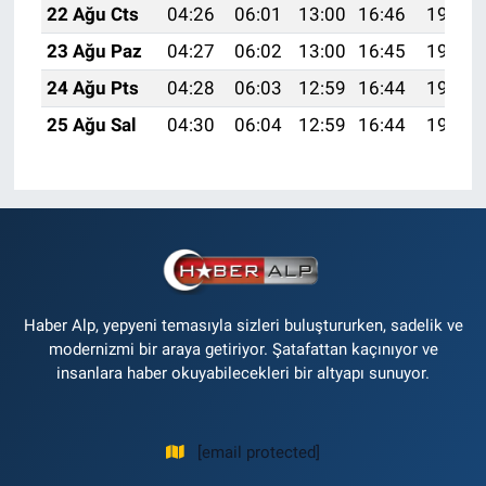
22 Ağu Cts
04:26
06:01
13:00
16:46
19:49
23 Ağu Paz
04:27
06:02
13:00
16:45
19:48
24 Ağu Pts
04:28
06:03
12:59
16:44
19:46
25 Ağu Sal
04:30
06:04
12:59
16:44
19:44
Haber Alp, yepyeni temasıyla sizleri buluştururken, sadelik ve
modernizmi bir araya getiriyor. Şatafattan kaçınıyor ve
insanlara haber okuyabilecekleri bir altyapı sunuyor.
[email protected]