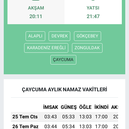
AKŞAM
YATSI
20:11
21:47
ALAPLI
DEVREK
GÖKÇEBEY
KARADENİZ EREĞLİ
ZONGULDAK
ÇAYCUMA
ÇAYCUMA AYLIK NAMAZ VAKITLERI
İMSAK
GÜNEŞ
ÖĞLE
İKINDI
AKŞAM
25 Tem Cts
03:43
05:33
13:03
17:00
20:24
26 Tem Paz
03:44
05:34
13:03
17:00
20:23