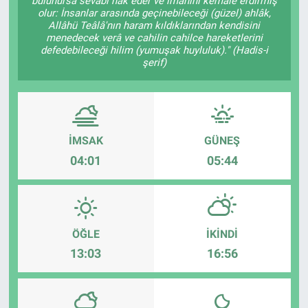
bulunursa sevâbı hak eder ve imanını kemâle erdirmiş
olur: İnsanlar arasında geçinebileceği (güzel) ahlâk,
Allâhü Teâlâ'nın haram kıldıklarından kendisini
menedecek verâ ve cahilin cahilce hareketlerini
defedebileceği hilim (yumuşak huyluluk)." (Hadis-i
şerif)
İMSAK
GÜNEŞ
04:01
05:44
ÖĞLE
İKINDI
13:03
16:56