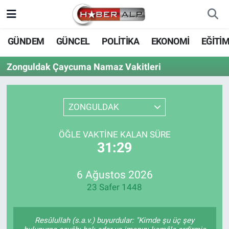
Nöbetçi Eczaneler
GÜNDEM
GÜNCEL
POLİTİKA
EKONOMİ
EĞİTİ
Hava Durumu
Zonguldak Çaycuma Namaz Vakitleri
Trafik Durumu
ZONGULDAK
Süper Lig Puan Durumu ve Fikstür
ÖĞLE VAKTINE KALAN SÜRE
Tüm Manşetler
31:29
Son Dakika Haberleri
6 Ağustos 2026
23 Safer 1448
Haber Arşivi
Resûlullah (s.a.v.) buyurdular: "Kimde şu üç şey