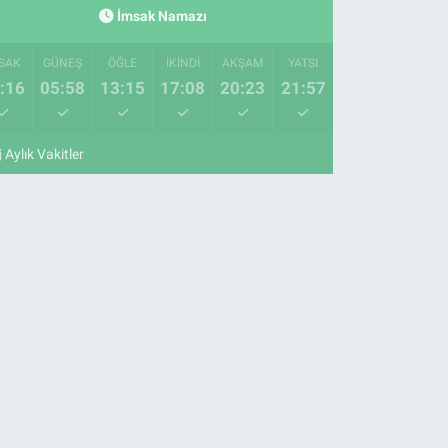
İmsak Namazı
SAK
GÜNEŞ
ÖĞLE
İKINDI
AKŞAM
YATSI
:16
05:58
13:15
17:08
20:23
21:57
Aylık Vakitler