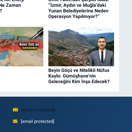
i Ne Zaman
“İzmir, Aydın ve Muğla’daki
?
Yunan Belediyelerine Neden
Operasyon Yapılmıyor?”
Beyin Göçü ve Nitelikli Nüfus
Kaybı: Gümüşhane'nin
Geleceğini Kim İnşa Edecek?
[email protected]
[email protected]
,