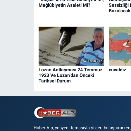
Mağlûbiyetin Asaleti Mi?
Sessizliğ
Bozulacak
Lozan Antlaşması 24 Temmuz
cuvaldız
1923 Ve Lozan'dan Önceki
Tarihsel Durum
Haber Alp, yepyeni temasıyla sizleri buluştururken