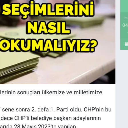
İM
04
lerinin sonuçları ülkemize ve milletimize
sene sonra 2. defa 1. Parti oldu. CHP'nin bu
ece CHP'li belediye başkan adaylarının
rıda 28 Mayıs 2023'te yapılan