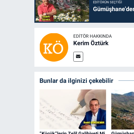
EDITÖRÜN SEÇTIĞI
Gümüşhane’den 
EDITÖR HAKKINDA
Kerim Öztürk
Bunlar da ilginizi çekebilir
“Küçük”lerin Zelil Galibiyeti Mi,
Gümüşhane