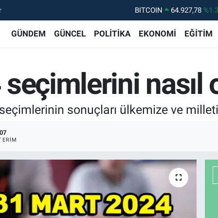
r
DOLAR
47,5894
%0.
EURO
55,0398
%-0.
GÜNDEM
GÜNCEL
POLİTİKA
EKONOMİ
EĞİTİM
STERLİN
64,1581
%0.
GRAM ALTIN
6508.83
%4.
seçimlerini nasıl
BİST100
13.703
%1
seçimlerinin sonuçları ülkemize ve milleti
07
TERIM