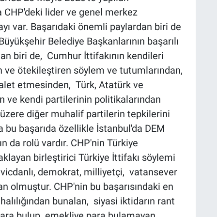
 CHP'deki lider ve genel merkez
ı var. Başarıdaki önemli paylardan biri de
Büyükşehir Belediye Başkanlarının başarılı
an biri de, Cumhur İttifakının kendileri
 ve ötekileştiren söylem ve tutumlarından,
e alet etmesinden, Türk, Atatürk ve
e kendi partilerinin politikalarından
zere diğer muhalif partilerin tepkilerini
ca bu başarıda özellikle İstanbul'da DEM
kın da rolü vardır. CHP'nin Türkiye
layan birleştirici Türkiye İttifakı söylemi
vicdanlı, demokrat, milliyetçi, vatansever
man olmuştur. CHP'nin bu başarısındaki en
alılığından bunalan, siyasi iktidarın rant
 para bulup emekliye para bulamayan