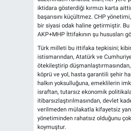
iktidara gösterdiği kırmızı karta ait
başarısını küçültmez. CHP yönetimi,
bir siyasi odak haline getirmiştir. Bu
AKP+MHP İttifakının şu hususları g
Türk milleti bu ittifaka tepkisini; kibi
istismarından, Atatürk ve Cumhuriye
ötekileştirip düşmanlaştırmasından,
köprü ve yol, hasta garantili şehir 
halkın yoksulluğuna, emeklilerin imk
israftan, tutarsız ekonomik politikal
itibarsızlaştırılmasından, devlet ka
verilmeden mülakatla kifayetsiz y
yönetiminden rahatsız olduğunu çok 
koymuştur.