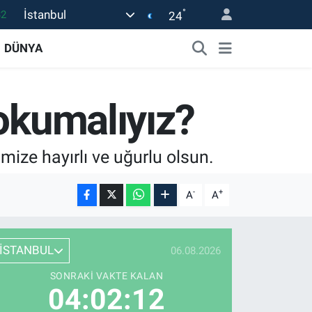
°
İstanbul
24
08
02
DÜNYA
16
44
 okumalıyız?
1
mize hayırlı ve uğurlu olsun.
-
+
A
A
İSTANBUL
06.08.2026
SONRAKI VAKTE KALAN
04:02:11