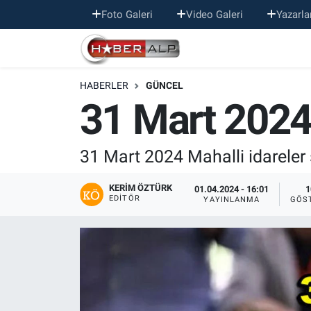
Foto Galeri
Video Galeri
Yazarla
Nöbetçi Eczaneler
HABERLER
GÜNCEL
Hava Durumu
31 Mart 2024 
Trafik Durumu
31 Mart 2024 Mahalli idareler 
Süper Lig Puan Durumu ve Fikstür
KERIM ÖZTÜRK
01.04.2024 - 16:01
1
Tüm Manşetler
EDITÖR
YAYINLANMA
GÖS
Son Dakika Haberleri
Haber Arşivi