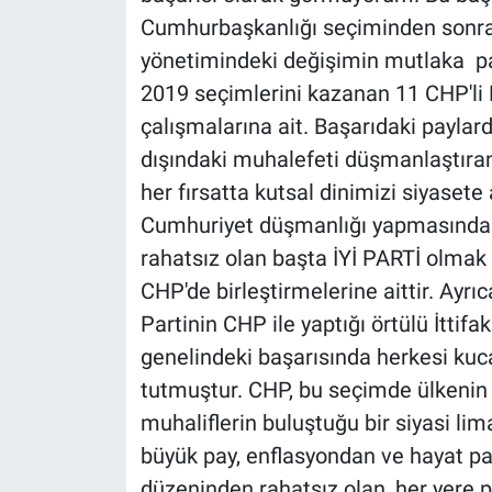
Cumhurbaşkanlığı seçiminden sonra
yönetimindeki değişimin mutlaka pay
2019 seçimlerini kazanan 11 CHP'li 
çalışmalarına ait. Başarıdaki paylard
dışındaki muhalefeti düşmanlaştıran
her fırsatta kutsal dinimizi siyaset
Cumhuriyet düşmanlığı yapmasından v
rahatsız olan başta İYİ PARTİ olmak ü
CHP'de birleştirmelerine aittir. Ayrı
Partinin CHP ile yaptığı örtülü İttifa
genelindeki başarısında herkesi kucak
tutmuştur. CHP, bu seçimde ülkenin 
muhaliflerin buluştuğu bir siyasi li
büyük pay, enflasyondan ve hayat pah
düzeninden rahatsız olan, her yere