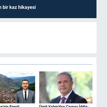
bir kaz hikayesi
'nin Enerji
Ümit Yalım’dan Çarpıcı İddia: