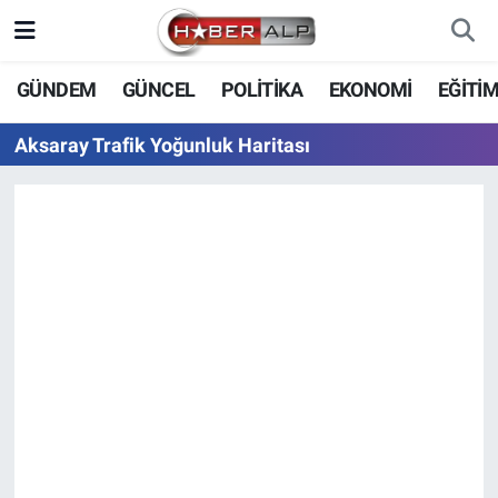
Nöbetçi Eczaneler
GÜNDEM
GÜNCEL
POLİTİKA
EKONOMİ
EĞİTİ
Hava Durumu
Aksaray Trafik Yoğunluk Haritası
Trafik Durumu
Süper Lig Puan Durumu ve Fikstür
Tüm Manşetler
Son Dakika Haberleri
Haber Arşivi