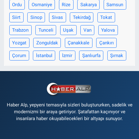
Ordu
Osmaniye
Rize
Sakarya
Samsun
Siirt
Sinop
Sivas
Tekirdağ
Tokat
Trabzon
Tunceli
Uşak
Van
Yalova
Yozgat
Zonguldak
Çanakkale
Çankırı
Çorum
İstanbul
İzmir
Şanlıurfa
Şırnak
Haber Alp, yepyeni temasıyla sizleri buluştururken, sadelik ve
modernizmi bir araya getiriyor. Şatafattan kaçınıyor ve
insanlara haber okuyabilecekleri bir altyapı sunuyor.