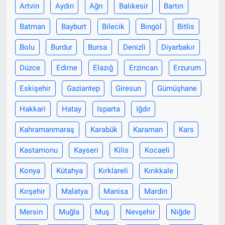
Artvin
Aydın
Ağrı
Balıkesir
Bartın
Batman
Bayburt
Bilecik
Bingöl
Bitlis
Bolu
Burdur
Bursa
Denizli
Diyarbakır
Düzce
Edirne
Elazığ
Erzincan
Erzurum
Eskişehir
Gaziantep
Giresun
Gümüşhane
Hakkari
Hatay
Isparta
Iğdır
Kahramanmaraş
Karabük
Karaman
Kars
Kastamonu
Kayseri
Kilis
Kocaeli
Konya
Kütahya
Kırklareli
Kırıkkale
Kırşehir
Malatya
Manisa
Mardin
Mersin
Muğla
Muş
Nevşehir
Niğde