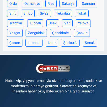
Ordu
Osmaniye
Rize
Sakarya
Samsun
Siirt
Sinop
Sivas
Tekirdağ
Tokat
Trabzon
Tunceli
Uşak
Van
Yalova
Yozgat
Zonguldak
Çanakkale
Çankırı
Çorum
İstanbul
İzmir
Şanlıurfa
Şırnak
Haber Alp, yepyeni temasıyla sizleri buluştururken, sadelik ve
modernizmi bir araya getiriyor. Şatafattan kaçınıyor ve
insanlara haber okuyabilecekleri bir altyapı sunuyor.