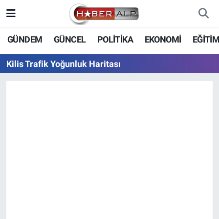
Nöbetçi Eczaneler
GÜNDEM
GÜNCEL
POLİTİKA
EKONOMİ
EĞİTİ
Hava Durumu
Kilis Trafik Yoğunluk Haritası
Trafik Durumu
Süper Lig Puan Durumu ve Fikstür
Tüm Manşetler
Son Dakika Haberleri
Haber Arşivi