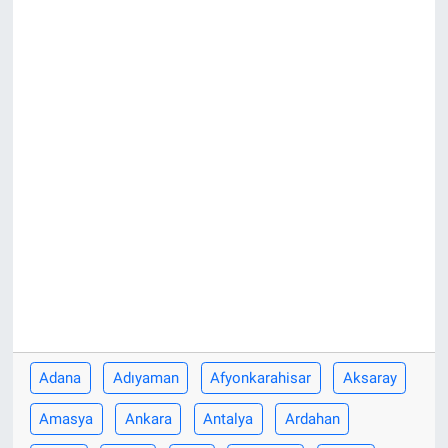
Adana
Adıyaman
Afyonkarahisar
Aksaray
Amasya
Ankara
Antalya
Ardahan