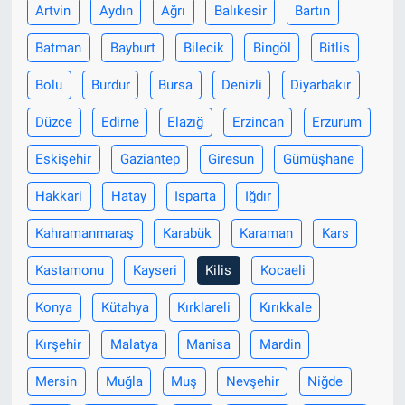
Artvin
Aydın
Ağrı
Balıkesir
Bartın
Batman
Bayburt
Bilecik
Bingöl
Bitlis
Bolu
Burdur
Bursa
Denizli
Diyarbakır
Düzce
Edirne
Elazığ
Erzincan
Erzurum
Eskişehir
Gaziantep
Giresun
Gümüşhane
Hakkari
Hatay
Isparta
Iğdır
Kahramanmaraş
Karabük
Karaman
Kars
Kastamonu
Kayseri
Kilis
Kocaeli
Konya
Kütahya
Kırklareli
Kırıkkale
Kırşehir
Malatya
Manisa
Mardin
Mersin
Muğla
Muş
Nevşehir
Niğde