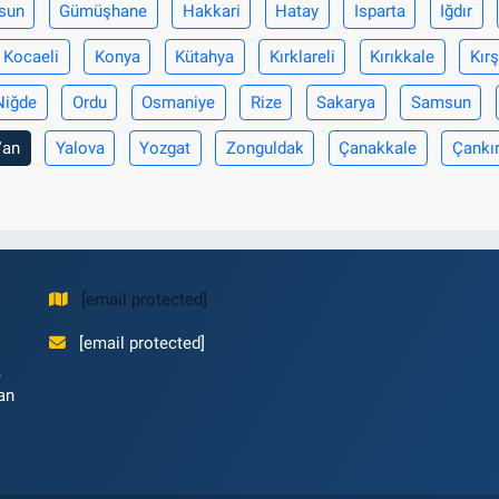
sun
Gümüşhane
Hakkari
Hatay
Isparta
Iğdır
Kocaeli
Konya
Kütahya
Kırklareli
Kırıkkale
Kırş
Niğde
Ordu
Osmaniye
Rize
Sakarya
Samsun
Van
Yalova
Yozgat
Zonguldak
Çanakkale
Çankır
[email protected]
[email protected]
,
an