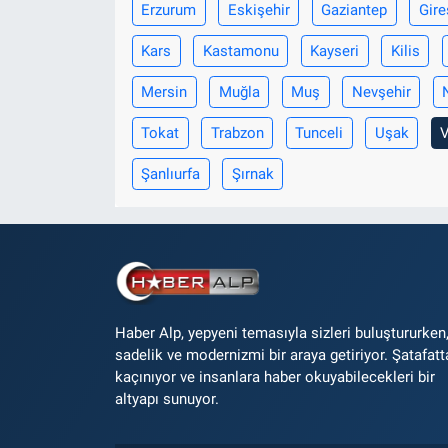
Erzurum
Eskişehir
Gaziantep
Gire
Kars
Kastamonu
Kayseri
Kilis
Mersin
Muğla
Muş
Nevşehir
Tokat
Trabzon
Tunceli
Uşak
Şanlıurfa
Şırnak
Haber Alp, yepyeni temasıyla sizleri buluştururken
sadelik ve modernizmi bir araya getiriyor. Şatafatt
kaçınıyor ve insanlara haber okuyabilecekleri bir
altyapı sunuyor.