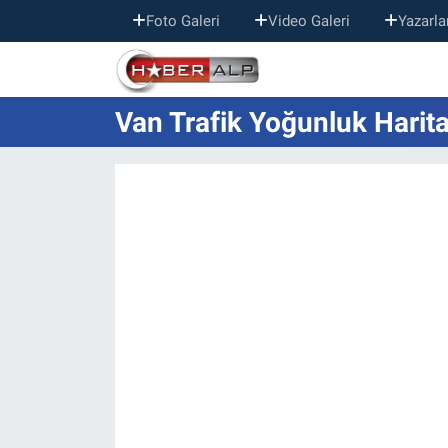
Foto Galeri
Video Galeri
Yazarla
Nöbetçi Eczaneler
Van Trafik Yoğunluk Harita
Hava Durumu
Trafik Durumu
Süper Lig Puan Durumu ve Fikstür
Tüm Manşetler
Son Dakika Haberleri
Haber Arşivi