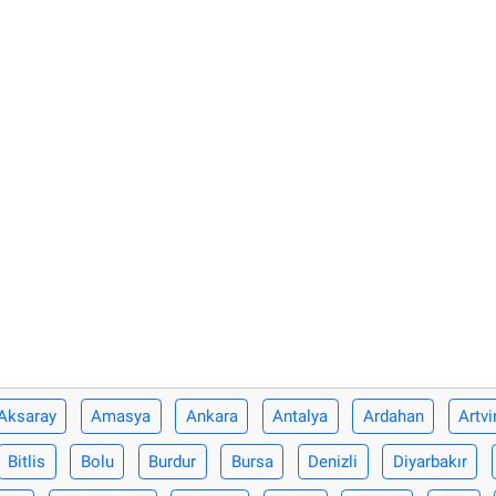
Aksaray
Amasya
Ankara
Antalya
Ardahan
Artvi
Bitlis
Bolu
Burdur
Bursa
Denizli
Diyarbakır