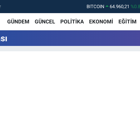
r
BITCOIN
64.960,21
%0.
DOLAR
47,7436
%0.
GÜNDEM
GÜNCEL
POLİTİKA
EKONOMİ
EĞİTİM
EURO
55,2510
%0.
sı
STERLİN
64,4811
%0.
GRAM ALTIN
6648.99
%2.
BİST100
13.773
%-