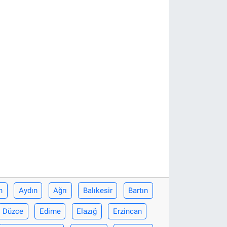
n
Aydın
Ağrı
Balıkesir
Bartın
Düzce
Edirne
Elazığ
Erzincan