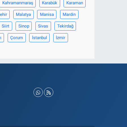
Kahramanmaraş
Karabük
Karaman
ehir
Malatya
Manisa
Mardin
Siirt
Sinop
Sivas
Tekirdağ
ı
Çorum
İstanbul
İzmir