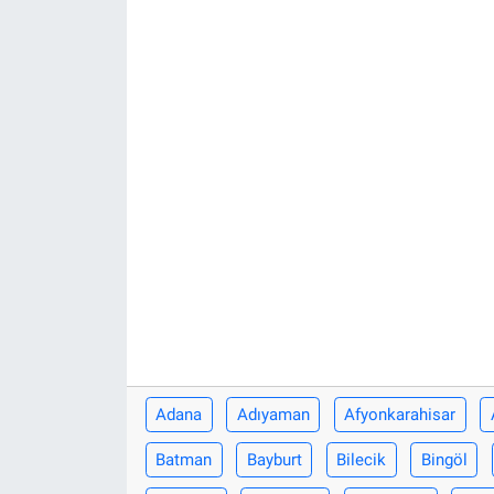
Adana
Adıyaman
Afyonkarahisar
Batman
Bayburt
Bilecik
Bingöl