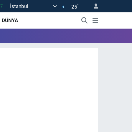
°
İstanbul
87
25
18
DÜNYA
32
38
59
19