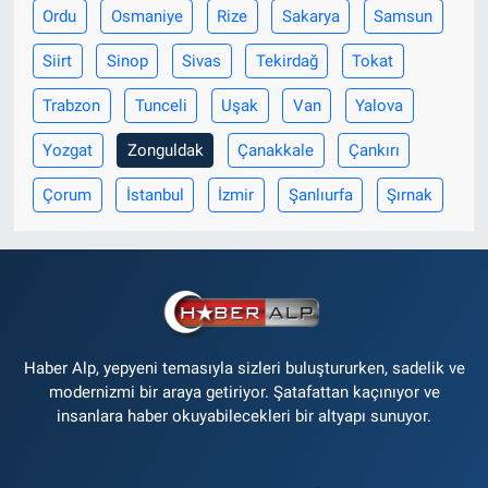
Ordu
Osmaniye
Rize
Sakarya
Samsun
Siirt
Sinop
Sivas
Tekirdağ
Tokat
Trabzon
Tunceli
Uşak
Van
Yalova
Yozgat
Zonguldak
Çanakkale
Çankırı
Çorum
İstanbul
İzmir
Şanlıurfa
Şırnak
Haber Alp, yepyeni temasıyla sizleri buluştururken, sadelik ve
modernizmi bir araya getiriyor. Şatafattan kaçınıyor ve
insanlara haber okuyabilecekleri bir altyapı sunuyor.