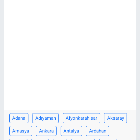
Adana
Adıyaman
Afyonkarahisar
Aksaray
Amasya
Ankara
Antalya
Ardahan