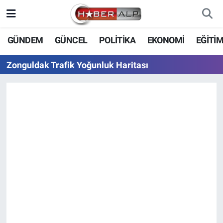
Nöbetçi Eczaneler
GÜNDEM
GÜNCEL
POLİTİKA
EKONOMİ
EĞİTİ
Hava Durumu
Zonguldak Trafik Yoğunluk Haritası
Trafik Durumu
Süper Lig Puan Durumu ve Fikstür
Tüm Manşetler
Son Dakika Haberleri
Haber Arşivi