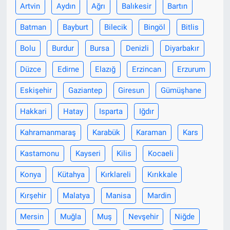
Artvin
Aydın
Ağrı
Balıkesir
Bartın
Batman
Bayburt
Bilecik
Bingöl
Bitlis
Bolu
Burdur
Bursa
Denizli
Diyarbakır
Düzce
Edirne
Elazığ
Erzincan
Erzurum
Eskişehir
Gaziantep
Giresun
Gümüşhane
Hakkari
Hatay
Isparta
Iğdır
Kahramanmaraş
Karabük
Karaman
Kars
Kastamonu
Kayseri
Kilis
Kocaeli
Konya
Kütahya
Kırklareli
Kırıkkale
Kırşehir
Malatya
Manisa
Mardin
Mersin
Muğla
Muş
Nevşehir
Niğde