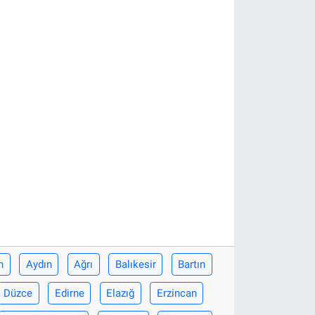
n
Aydın
Ağrı
Balıkesir
Bartın
Düzce
Edirne
Elazığ
Erzincan