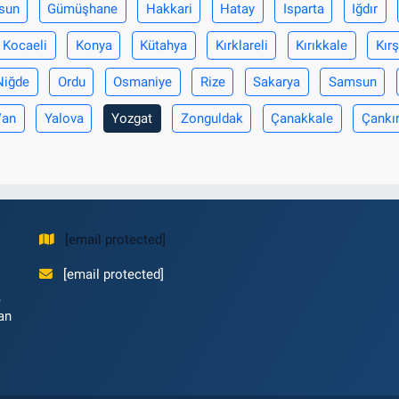
sun
Gümüşhane
Hakkari
Hatay
Isparta
Iğdır
Kocaeli
Konya
Kütahya
Kırklareli
Kırıkkale
Kırş
Niğde
Ordu
Osmaniye
Rize
Sakarya
Samsun
Van
Yalova
Yozgat
Zonguldak
Çanakkale
Çankır
[email protected]
[email protected]
,
an