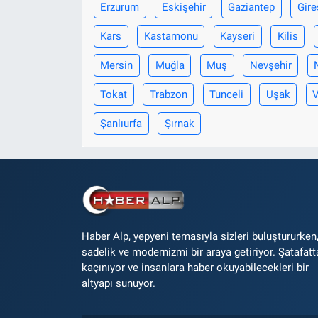
Erzurum
Eskişehir
Gaziantep
Gire
Kars
Kastamonu
Kayseri
Kilis
Mersin
Muğla
Muş
Nevşehir
Tokat
Trabzon
Tunceli
Uşak
Şanlıurfa
Şırnak
Haber Alp, yepyeni temasıyla sizleri buluştururken
sadelik ve modernizmi bir araya getiriyor. Şatafatt
kaçınıyor ve insanlara haber okuyabilecekleri bir
altyapı sunuyor.