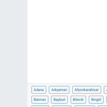
Adana
Adıyaman
Afyonkarahisar
Batman
Bayburt
Bilecik
Bingöl