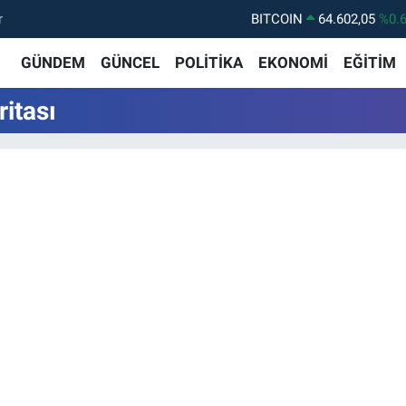
r
BITCOIN
64.602,05
%0.
DOLAR
47,6006
%0.
GÜNDEM
GÜNCEL
POLİTİKA
EKONOMİ
EĞİTİM
EURO
55,0250
%0.
itası
STERLİN
64,2398
%0
GRAM ALTIN
6513.94
%0.
BİST100
13.768
%4