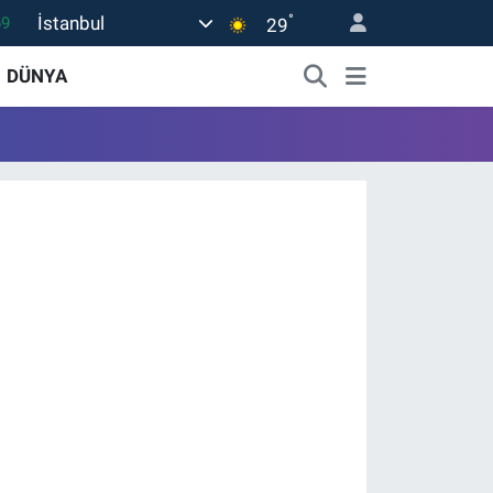
°
İstanbul
69
29
06
DÜNYA
02
.2
32
8