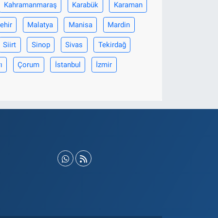
Kahramanmaraş
Karabük
Karaman
ehir
Malatya
Manisa
Mardin
Siirt
Sinop
Sivas
Tekirdağ
ı
Çorum
İstanbul
İzmir