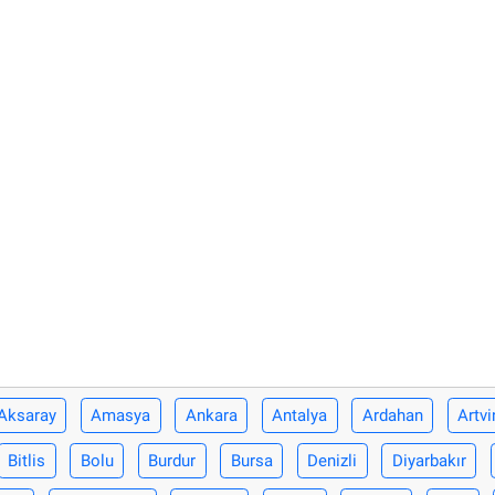
Aksaray
Amasya
Ankara
Antalya
Ardahan
Artvi
Bitlis
Bolu
Burdur
Bursa
Denizli
Diyarbakır