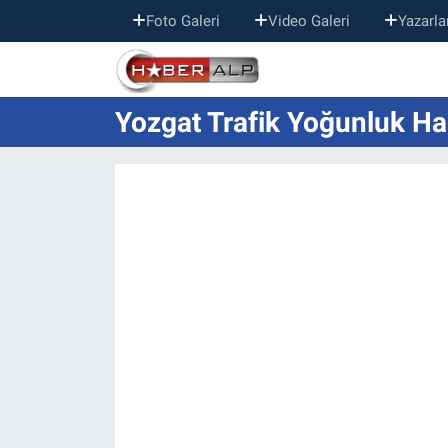
Foto Galeri
Video Galeri
Yazarla
Nöbetçi Eczaneler
Yozgat Trafik Yoğunluk Har
Hava Durumu
Trafik Durumu
Süper Lig Puan Durumu ve Fikstür
Tüm Manşetler
Son Dakika Haberleri
Haber Arşivi