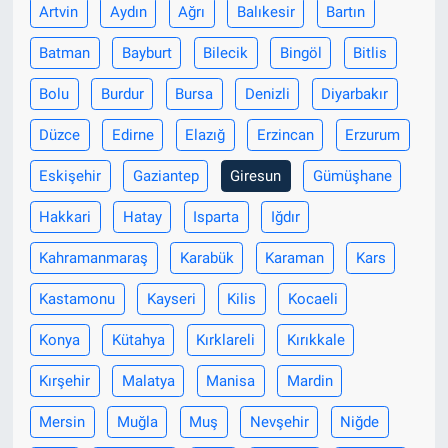
Artvin
Aydın
Ağrı
Balıkesir
Bartın
Batman
Bayburt
Bilecik
Bingöl
Bitlis
Bolu
Burdur
Bursa
Denizli
Diyarbakır
Düzce
Edirne
Elazığ
Erzincan
Erzurum
Eskişehir
Gaziantep
Giresun
Gümüşhane
Hakkari
Hatay
Isparta
Iğdır
Kahramanmaraş
Karabük
Karaman
Kars
Kastamonu
Kayseri
Kilis
Kocaeli
Konya
Kütahya
Kırklareli
Kırıkkale
Kırşehir
Malatya
Manisa
Mardin
Mersin
Muğla
Muş
Nevşehir
Niğde