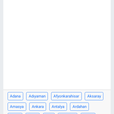
Adana
Adıyaman
Afyonkarahisar
Aksaray
Amasya
Ankara
Antalya
Ardahan