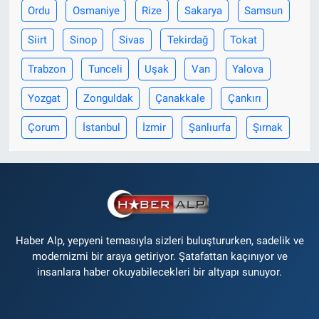
Ordu
Osmaniye
Rize
Sakarya
Samsun
Siirt
Sinop
Sivas
Tekirdağ
Tokat
Trabzon
Tunceli
Uşak
Van
Yalova
Yozgat
Zonguldak
Çanakkale
Çankırı
Çorum
İstanbul
İzmir
Şanlıurfa
Şırnak
Haber Alp, yepyeni temasıyla sizleri buluştururken, sadelik ve
modernizmi bir araya getiriyor. Şatafattan kaçınıyor ve
insanlara haber okuyabilecekleri bir altyapı sunuyor.