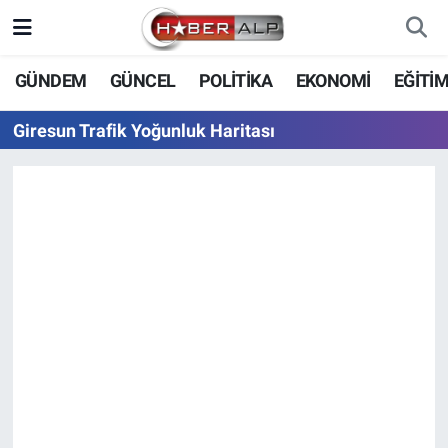
Nöbetçi Eczaneler
GÜNDEM
GÜNCEL
POLİTİKA
EKONOMİ
EĞİTİ
Hava Durumu
Giresun Trafik Yoğunluk Haritası
Trafik Durumu
Süper Lig Puan Durumu ve Fikstür
Tüm Manşetler
Son Dakika Haberleri
Haber Arşivi