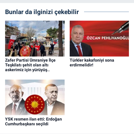
Bunlar da ilginizi çekebilir
Zafer Partisi Ümraniye İlçe
Türkler kakafoniyi sona
Teşkilatı şehit olan altı
erdirmelidir!
askerimiz için yürüyüş..
YSK resmen ilan etti: Erdoğan
Cumhurbaşkanı seçildi