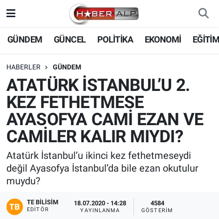
Nöbetçi Eczaneler
GÜNDEM
GÜNCEL
POLİTİKA
EKONOMİ
EĞİTİ
Hava Durumu
HABERLER
GÜNDEM
ATATÜRK İSTANBUL’U 2.
Trafik Durumu
KEZ FETHETMESE
Süper Lig Puan Durumu ve Fikstür
AYASOFYA CAMİ EZAN VE
CAMİLER KALIR MIYDI?
Tüm Manşetler
Atatürk İstanbul’u ikinci kez fethetmeseydi
Son Dakika Haberleri
değil Ayasofya İstanbul’da bile ezan okutulur
muydu?
Haber Arşivi
TE BILISIM
18.07.2020 - 14:28
4584
EDITÖR
YAYINLANMA
GÖSTERIM