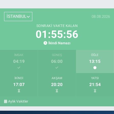
İSTANBUL
08.08.2026
SONRAKI VAKTE KALAN
01:55:55
İkindi Namazı
İMSAK
GÜNEŞ
ÖĞLE
04:19
06:00
13:15
İKINDI
AKŞAM
YATSI
17:07
20:20
21:54
Aylık Vakitler