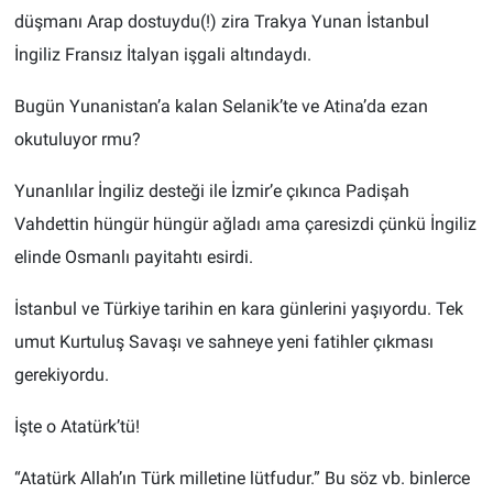
düşmanı Arap dostuydu(!) zira Trakya Yunan İstanbul
İngiliz Fransız İtalyan işgali altındaydı.
Bugün Yunanistan’a kalan Selanik’te ve Atina’da ezan
okutuluyor rmu?
Yunanlılar İngiliz desteği ile İzmir’e çıkınca Padişah
Vahdettin hüngür hüngür ağladı ama çaresizdi çünkü İngiliz
elinde Osmanlı payitahtı esirdi.
İstanbul ve Türkiye tarihin en kara günlerini yaşıyordu. Tek
umut Kurtuluş Savaşı ve sahneye yeni fatihler çıkması
gerekiyordu.
İşte o Atatürk’tü!
“Atatürk Allah’ın Türk milletine lütfudur.” Bu söz vb. binlerce