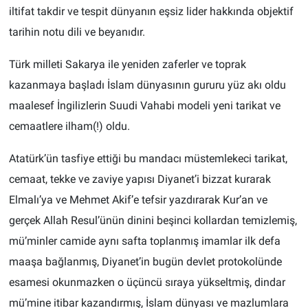
iltifat takdir ve tespit dünyanın eşsiz lider hakkında objektif
tarihin notu dili ve beyanıdır.
Türk milleti Sakarya ile yeniden zaferler ve toprak
kazanmaya başladı İslam dünyasının gururu yüz akı oldu
maalesef İngilizlerin Suudi Vahabi modeli yeni tarikat ve
cemaatlere ilham(!) oldu.
Atatürk’ün tasfiye ettiği bu mandacı müstemlekeci tarikat,
cemaat, tekke ve zaviye yapısı Diyanet’i bizzat kurarak
Elmalı’ya ve Mehmet Akif’e tefsir yazdırarak Kur’an ve
gerçek Allah Resul’ünün dinini beşinci kollardan temizlemiş,
mü’minler camide aynı safta toplanmış imamlar ilk defa
maaşa bağlanmış, Diyanet’in bugün devlet protokolünde
esamesi okunmazken o üçüncü sıraya yükseltmiş, dindar
mü’mine itibar kazandırmış, İslam dünyası ve mazlumlara