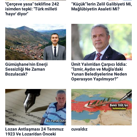
"Çerçeve yasa" teklifine 242
“Küçük”lerin Zelil Galibiyeti Mi,
isimden tepki: "Türk milleti
Mağlûbiyetin Asaleti Mi?
'hayır' diyor"
Gümüşhane'nin Enerji
Ümit Yalım’dan Çarpıcı İddia:
Sessizliği Ne Zaman
“İzmir, Aydın ve Muğla’daki
Bozulacak?
Yunan Belediyelerine Neden
Operasyon Yapılmıyor?”
Lozan Antlaşması 24 Temmuz
cuvaldız
1923 Ve Lozan'dan Önceki