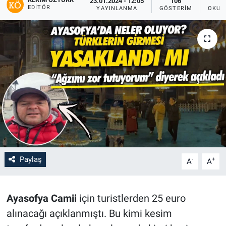
23.01.2024 - 12:05
106
EDITÖR
YAYINLANMA
GÖSTERIM
OKUN
Paylaş
-
+
A
A
Ayasofya Camii
için turistlerden 25 euro
alınacağı açıklanmıştı. Bu kimi kesim