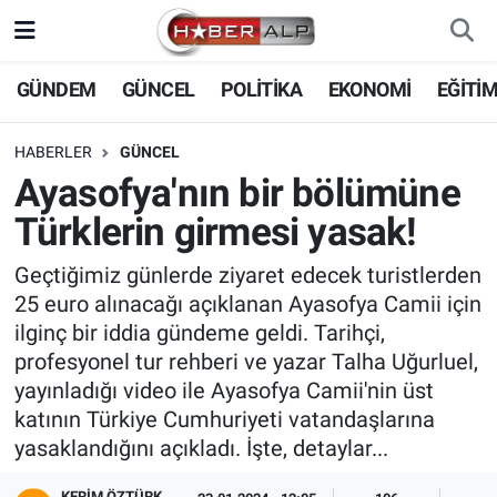
Nöbetçi Eczaneler
GÜNDEM
GÜNCEL
POLİTİKA
EKONOMİ
EĞİTİ
Hava Durumu
HABERLER
GÜNCEL
Ayasofya'nın bir bölümüne
Trafik Durumu
Türklerin girmesi yasak!
Süper Lig Puan Durumu ve Fikstür
Geçtiğimiz günlerde ziyaret edecek turistlerden
25 euro alınacağı açıklanan Ayasofya Camii için
Tüm Manşetler
ilginç bir iddia gündeme geldi. Tarihçi,
profesyonel tur rehberi ve yazar Talha Uğurluel,
Son Dakika Haberleri
yayınladığı video ile Ayasofya Camii'nin üst
katının Türkiye Cumhuriyeti vatandaşlarına
Haber Arşivi
yasaklandığını açıkladı. İşte, detaylar...
KERIM ÖZTÜRK