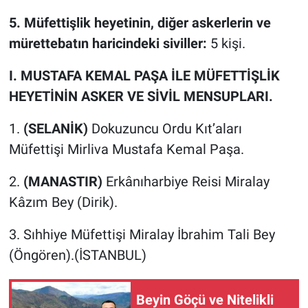
5. Müfettişlik heyetinin, diğer askerlerin ve
mürettebatın haricindeki siviller:
5 kişi.
I. MUSTAFA KEMAL PAŞA İLE MÜFETTİŞLİK
HEYETİNİN ASKER VE SİVİL MENSUPLARI.
1.
(SELANİK)
Dokuzuncu Ordu Kıt’aları
Müfettişi Mirliva Mustafa Kemal Paşa.
2.
(MANASTIR)
Erkânıharbiye Reisi Miralay
Kâzım Bey (Dirik).
3. Sıhhiye Müfettişi Miralay İbrahim Tali Bey
(Öngören).(İSTANBUL)
Beyin Göçü ve Nitelikli