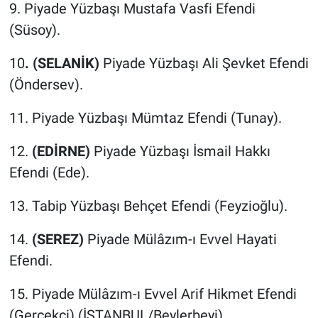
9. Piyade Yüzbaşı Mustafa Vasfi Efendi
(Süsoy).
10
. (SELANİK)
Piyade Yüzbaşı Ali Şevket Efendi
(Öndersev).
11. Piyade Yüzbaşı Mümtaz Efendi (Tunay).
12.
(EDİRNE)
Piyade Yüzbaşı İsmail Hakkı
Efendi (Ede).
13. Tabip Yüzbaşı Behçet Efendi (Feyzioğlu).
14.
(SEREZ)
Piyade Mülâzım-ı Evvel Hayati
Efendi.
15. Piyade Mülâzım-ı Evvel Arif Hikmet Efendi
(Gerçekçi) (İSTANBUL/Beylerbeyi)