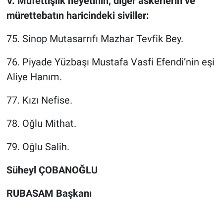
V. Müfettişlik heyetinin, diğer askerlerin ve
mürettebatın haricindeki siviller:
75. Sinop Mutasarrıfı Mazhar Tevfik Bey.
76. Piyade Yüzbaşı Mustafa Vasfi Efendi’nin eşi
Aliye Hanım.
77. Kızı Nefise.
78. Oğlu Mithat.
79. Oğlu Salih.
Süheyl ÇOBANOĞLU
RUBASAM Başkanı