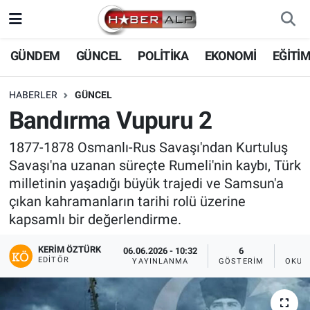
Nöbetçi Eczaneler
GÜNDEM
GÜNCEL
POLİTİKA
EKONOMİ
EĞİTİ
Hava Durumu
HABERLER
GÜNCEL
Bandırma Vupuru 2
Trafik Durumu
1877-1878 Osmanlı-Rus Savaşı'ndan Kurtuluş
Süper Lig Puan Durumu ve Fikstür
Savaşı'na uzanan süreçte Rumeli'nin kaybı, Türk
milletinin yaşadığı büyük trajedi ve Samsun'a
Tüm Manşetler
çıkan kahramanların tarihi rolü üzerine
kapsamlı bir değerlendirme.
Son Dakika Haberleri
KERIM ÖZTÜRK
06.06.2026 - 10:32
6
EDITÖR
YAYINLANMA
GÖSTERIM
OKUN
Haber Arşivi