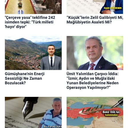
"Çerçeve yasa" teklifine 242
“Küçük”lerin Zelil Galibiyeti Mi,
isimden tepki: "Türk milleti
Mağlûbiyetin Asaleti Mi?
'hayır' diyor"
Gümüşhane'nin Enerji
Ümit Yalım’dan Çarpıcı İddia:
Sessizliği Ne Zaman
“İzmir, Aydın ve Muğla’daki
Bozulacak?
Yunan Belediyelerine Neden
Operasyon Yapılmıyor?”