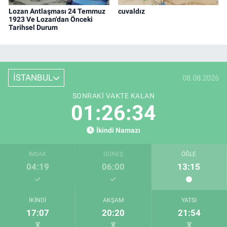
Lozan Antlaşması 24 Temmuz
cuvaldız
1923 Ve Lozan'dan Önceki
Tarihsel Durum
İSTANBUL
08.08.2026
SONRAKI VAKTE KALAN
01:26:32
İkindi Namazı
İMSAK
GÜNEŞ
ÖĞLE
04:19
06:00
13:15
İKINDI
AKŞAM
YATSI
17:07
20:20
21:54