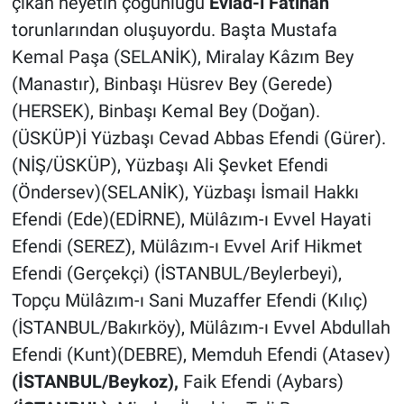
çıkan heyetin çoğunluğu
Evlad-ı Fatihan
torunlarından oluşuyordu. Başta Mustafa
Kemal Paşa (SELANİK), Miralay Kâzım Bey
(Manastır), Binbaşı Hüsrev Bey (Gerede)
(HERSEK), Binbaşı Kemal Bey (Doğan).
(ÜSKÜP)İ Yüzbaşı Cevad Abbas Efendi (Gürer).
(NİŞ/ÜSKÜP), Yüzbaşı Ali Şevket Efendi
(Öndersev)(SELANİK), Yüzbaşı İsmail Hakkı
Efendi (Ede)(EDİRNE), Mülâzım-ı Evvel Hayati
Efendi (SEREZ), Mülâzım-ı Evvel Arif Hikmet
Efendi (Gerçekçi) (İSTANBUL/Beylerbeyi),
Topçu Mülâzım-ı Sani Muzaffer Efendi (Kılıç)
(İSTANBUL/Bakırköy), Mülâzım-ı Evvel Abdullah
Efendi (Kunt)(DEBRE), Memduh Efendi (Atasev)
(İSTANBUL/Beykoz),
Faik Efendi (Aybars)