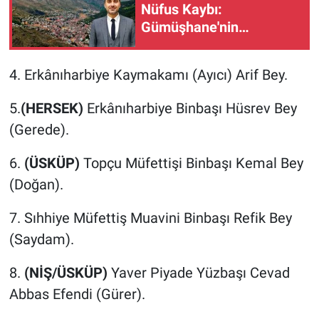
Nüfus Kaybı:
Gümüşhane'nin
Geleceğini Kim İnşa
Edecek?
4. Erkânıharbiye Kaymakamı (Ayıcı) Arif Bey.
5.
(HERSEK)
Erkânıharbiye Binbaşı Hüsrev Bey
(Gerede).
6.
(ÜSKÜP)
Topçu Müfettişi Binbaşı Kemal Bey
(Doğan).
7. Sıhhiye Müfettiş Muavini Binbaşı Refik Bey
(Saydam).
8.
(NİŞ/ÜSKÜP)
Yaver Piyade Yüzbaşı Cevad
Abbas Efendi (Gürer).